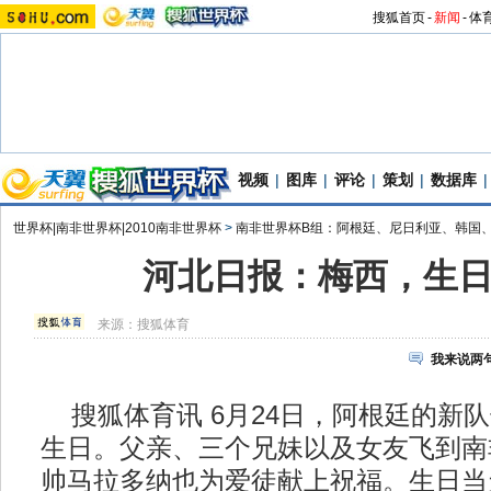
搜狐首页
-
新闻
-
体
视频
|
图库
|
评论
|
策划
|
数据库
|
世界杯|南非世界杯|2010南非世界杯
>
南非世界杯B组：阿根廷、尼日利亚、韩国
河北日报：梅西，生
来源：
搜狐体育
我来说两
搜狐体育讯 6月24日，阿根廷的新队
生日。父亲、三个兄妹以及女友飞到南
帅马拉多纳也为爱徒献上祝福。生日当