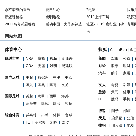
永不磨灭的番号
夏日甜心
7电影
快乐
新还珠格格
姚明退役
2011上海车展
私募
2011高考试题答案
感动中国十大母亲评选
社区2010年度行业口碑
贵州
榜
网站地图
体育中心
搜狐
|
ChinaRen
|
焦
篮球世界
|
NBA
|
赛程
|
视频
|
直播表
新闻
|
军事
|
公益
|
|
CBA
|
男篮
|
姚明
|
易建联
财经
|
股票
|
理财
|
汽车
|
购车
|
家居
|
国内足球
|
中超
|
数据库
|
中甲
|
中乙
|
国足
|
国奥
|
国青
|
女足
女人
|
母婴
|
新娘
|
旅游
|
天气
|
健康
|
国际足球
|
英超
|
意甲
|
西甲
|
海外
IT
|
数码
|
手机
|
|
欧预赛
|
欧冠
|
欧联
|
数据
博客
|
圈子
|
邮箱
|
综合体育
|
乒乓球
|
排球
|
体操
|
台球
天龙
|
鹿鼎记
|
短信
|
F1
|
高尔夫
|
刘翔
|
滚动
搜狗
|
输入法
|
地图