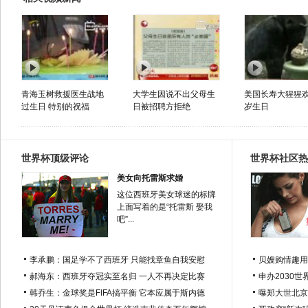
青海玉树救援医生战地
大学生因说不出父母生
美国长寿大猩猩欢
过生日 特别的祝福
日被招聘方拒绝
岁生日
世界杯顶级评论
世界杯社区热
美女向托雷斯求婚
这位西班牙美女球迷的标牌
上面写着的是“托雷斯 娶我
吧”...
李承鹏：国足学不了西班牙 只能找章鱼自我安慰
贝嫂购情趣用
郝海东：西班牙夺冠实至名归 一人不再决定比赛
申办2030世
韩乔生：金球奖是FIFA搞平衡 它本应属于斯内德
曝郑大世北京