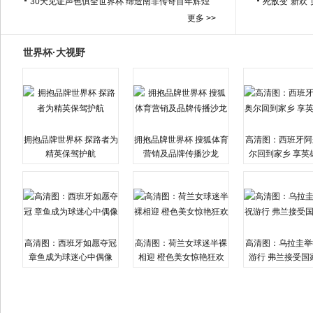
30天见证声色俱全世界杯 缔造南非传奇百年辉煌
死敌变“新欢
更多 >>
世界杯·大视野
拥抱品牌世界杯 探路者为
拥抱品牌世界杯 搜狐体育
高清图：西班牙阿
精英保驾护航
营销及品牌传播沙龙
尔回到家乡 享英
高清图：西班牙如愿夺冠
高清图：荷兰女球迷半裸
高清图：乌拉圭举
章鱼成为球迷心中偶像
相迎 橙色美女惊艳狂欢
游行 弗兰接受国