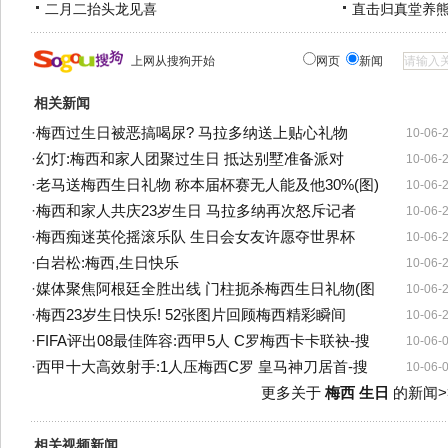
二月二抬头龙见喜
直击归真堂养
上网从搜狗开始
网页
新闻
相关新闻
·
梅西过生日被恶搞喝尿? 马拉多纳送上贴心礼物
10-06-
·
幻灯:梅西和家人团聚过生日 抵达别墅准备派对
10-06-
·
老马送梅西生日礼物 称本届杯赛无人能及他30%(图)
10-06-
·
梅西和家人共庆23岁生日 马拉多纳再次怒斥记者
10-06-
·
梅西痴迷英伦摇滚乐队 生日会女友许愿夺世界杯
10-06-
·
白岩松:梅西,生日快乐
10-06-
·
媒体聚焦阿根廷全胜出线 门柱扼杀梅西生日礼物(图
10-06-
·
梅西23岁生日快乐! 52张图片回顾梅西精彩瞬间
10-06-
·
FIFA评出08最佳阵容:西甲5人 C罗梅西卡卡联袂-搜
10-06-
·
西甲十大高效射手:1人压梅西C罗 皇马神刀居首-搜
10-06-
更多关于
梅西 生日
的新闻>
相关视频新闻