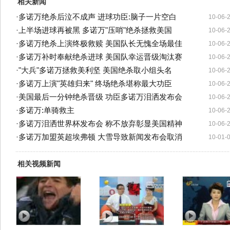
相关新闻
·
多诺万绝杀后泣不成声 进球功臣:脑子一片空白
10-06-
·
上半场进球再被黑 多诺万"压哨"绝杀拯救美国
10-06-
·
多诺万绝杀上演终极救赎 美国队长无愧全场最佳
10-06-
·
多诺万补时奉献绝杀进球 美国队幸运晋级淘汰赛
10-06-
·
"大兵"多诺万拯救美利坚 美国绝杀取小组头名
10-06-
·
多诺万上演"英雄归来" 终场绝杀堪称最大功臣
10-06-
·
美国最后一分钟绝杀晋级 功臣多诺万泪洒发布会
10-06-
·
多诺万:单骑救主
10-06-
·
多诺万泪洒世界杯发布会 称不放弃彰显美国精神
10-06-
·
多诺万加盟英超埃弗顿 大雪导致新闻发布会取消
10-01-
相关视频新闻