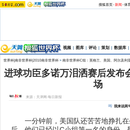
搜狐首页
-
新闻
-
体
视频
|
图库
|
评论
|
策划
|
数据库
|
世界杯|南非世界杯|2010南非世界杯
>
南非世界杯C组：英格兰、美国、阿尔及利
进球功臣多诺万泪洒赛后发布会
场
来源：
天津网-每日新报
我来说两
一分钟前，美国队还苦苦地挣扎在
后，他们已经以C小组第一名的身份，