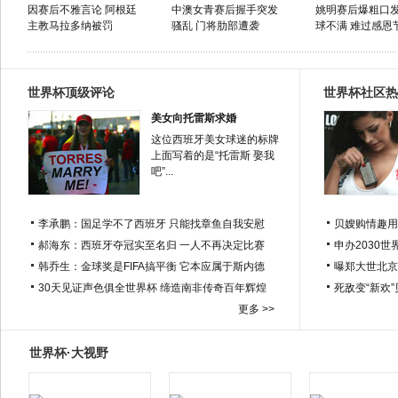
因赛后不雅言论 阿根廷
中澳女青赛后握手突发
姚明赛后爆粗口
主教马拉多纳被罚
骚乱 门将肋部遭袭
球不满 难过感恩
世界杯顶级评论
世界杯社区热
美女向托雷斯求婚
这位西班牙美女球迷的标牌
上面写着的是“托雷斯 娶我
吧”...
李承鹏：国足学不了西班牙 只能找章鱼自我安慰
贝嫂购情趣用
郝海东：西班牙夺冠实至名归 一人不再决定比赛
申办2030世
韩乔生：金球奖是FIFA搞平衡 它本应属于斯内德
曝郑大世北京
30天见证声色俱全世界杯 缔造南非传奇百年辉煌
死敌变“新欢
更多 >>
世界杯·大视野