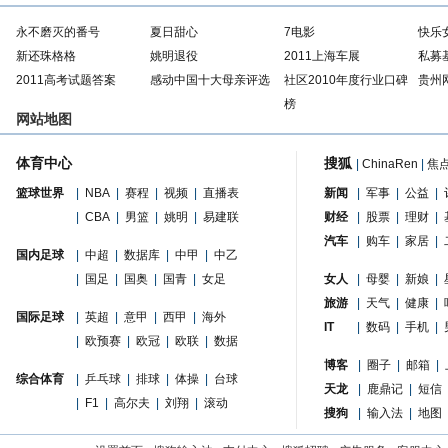
永不磨灭的番号
夏日甜心
7电影
快乐
新还珠格格
姚明退役
2011上海车展
私募
2011高考试题答案
感动中国十大母亲评选
社区2010年度行业口碑
贵州
榜
网站地图
体育中心
搜狐
|
ChinaRen
|
焦
篮球世界
|
NBA
|
赛程
|
视频
|
直播表
新闻
|
军事
|
公益
|
|
CBA
|
男篮
|
姚明
|
易建联
财经
|
股票
|
理财
|
汽车
|
购车
|
家居
|
国内足球
|
中超
|
数据库
|
中甲
|
中乙
|
国足
|
国奥
|
国青
|
女足
女人
|
母婴
|
新娘
|
旅游
|
天气
|
健康
|
国际足球
|
英超
|
意甲
|
西甲
|
海外
IT
|
数码
|
手机
|
|
欧预赛
|
欧冠
|
欧联
|
数据
博客
|
圈子
|
邮箱
|
综合体育
|
乒乓球
|
排球
|
体操
|
台球
天龙
|
鹿鼎记
|
短信
|
F1
|
高尔夫
|
刘翔
|
滚动
搜狗
|
输入法
|
地图