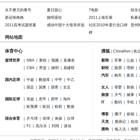
永不磨灭的番号
夏日甜心
7电影
快乐
新还珠格格
姚明退役
2011上海车展
私募
2011高考试题答案
感动中国十大母亲评选
社区2010年度行业口碑
贵州
榜
网站地图
体育中心
搜狐
|
ChinaRen
|
焦
篮球世界
|
NBA
|
赛程
|
视频
|
直播表
新闻
|
军事
|
公益
|
|
CBA
|
男篮
|
姚明
|
易建联
财经
|
股票
|
理财
|
汽车
|
购车
|
家居
|
国内足球
|
中超
|
数据库
|
中甲
|
中乙
|
国足
|
国奥
|
国青
|
女足
女人
|
母婴
|
新娘
|
旅游
|
天气
|
健康
|
国际足球
|
英超
|
意甲
|
西甲
|
海外
IT
|
数码
|
手机
|
|
欧预赛
|
欧冠
|
欧联
|
数据
博客
|
圈子
|
邮箱
|
综合体育
|
乒乓球
|
排球
|
体操
|
台球
天龙
|
鹿鼎记
|
短信
|
F1
|
高尔夫
|
刘翔
|
滚动
搜狗
|
输入法
|
地图