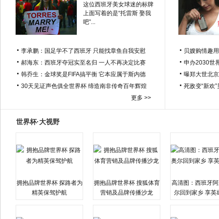
这位西班牙美女球迷的标牌
上面写着的是“托雷斯 娶我
吧”...
李承鹏：国足学不了西班牙 只能找章鱼自我安慰
贝嫂购情趣用
郝海东：西班牙夺冠实至名归 一人不再决定比赛
申办2030世
韩乔生：金球奖是FIFA搞平衡 它本应属于斯内德
曝郑大世北京
30天见证声色俱全世界杯 缔造南非传奇百年辉煌
死敌变“新欢
更多 >>
世界杯·大视野
拥抱品牌世界杯 探路者为
拥抱品牌世界杯 搜狐体育
高清图：西班牙阿
精英保驾护航
营销及品牌传播沙龙
尔回到家乡 享英