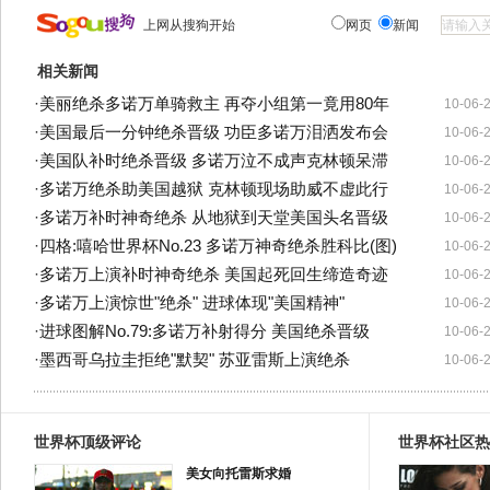
上网从搜狗开始
网页
新闻
相关新闻
·
美丽绝杀多诺万单骑救主 再夺小组第一竟用80年
10-06-
·
美国最后一分钟绝杀晋级 功臣多诺万泪洒发布会
10-06-
·
美国队补时绝杀晋级 多诺万泣不成声克林顿呆滞
10-06-
·
多诺万绝杀助美国越狱 克林顿现场助威不虚此行
10-06-
·
多诺万补时神奇绝杀 从地狱到天堂美国头名晋级
10-06-
·
四格:嘻哈世界杯No.23 多诺万神奇绝杀胜科比(图)
10-06-
·
多诺万上演补时神奇绝杀 美国起死回生缔造奇迹
10-06-
·
多诺万上演惊世"绝杀" 进球体现"美国精神"
10-06-
·
进球图解No.79:多诺万补射得分 美国绝杀晋级
10-06-
·
墨西哥乌拉圭拒绝"默契" 苏亚雷斯上演绝杀
10-06-
世界杯顶级评论
世界杯社区热
美女向托雷斯求婚