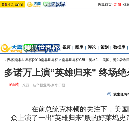
搜狐首页
-
新闻
-
体
视频
|
图库
|
评论
|
策划
|
数据库
|
世界杯|南非世界杯|2010南非世界杯
>
南非世界杯C组：英格兰、美国、阿尔及利
多诺万上演“英雄归来” 终场
来源：
新华报业网-新华日报
我来说两
在前总统克林顿的关注下，美国队
众上演了一出“英雄归来”般的好莱坞史