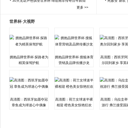
30天见证声色俱全世界杯 缔造南非传奇百年辉煌
死敌变“新欢
更多 >>
世界杯·大视野
拥抱品牌世界杯 探路者为
拥抱品牌世界杯 搜狐体育
高清图：西班牙阿
精英保驾护航
营销及品牌传播沙龙
尔回到家乡 享英
高清图：西班牙如愿夺冠
高清图：荷兰女球迷半裸
高清图：乌拉圭举
章鱼成为球迷心中偶像
相迎 橙色美女惊艳狂欢
游行 弗兰接受国