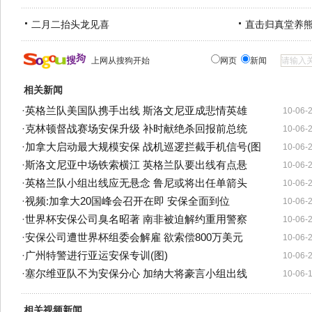
二月二抬头龙见喜
直击归真堂养
上网从搜狗开始
网页
新闻
相关新闻
·
英格兰队美国队携手出线 斯洛文尼亚成悲情英雄
10-06-
·
克林顿督战赛场安保升级 补时献绝杀回报前总统
10-06-
·
加拿大启动最大规模安保 战机巡逻拦截手机信号(图
10-06-
·
斯洛文尼亚中场铁索横江 英格兰队要出线有点悬
10-06-
·
英格兰队小组出线应无悬念 鲁尼或将出任单箭头
10-06-
·
视频:加拿大20国峰会召开在即 安保全面到位
10-06-
·
世界杯安保公司臭名昭著 南非被迫解约重用警察
10-06-
·
安保公司遭世界杯组委会解雇 欲索偿800万美元
10-06-
·
广州特警进行亚运安保专训(图)
10-06-
·
塞尔维亚队不为安保分心 加纳大将豪言小组出线
10-06-
相关视频新闻