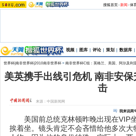
搜狐首页
-
新闻
-
体
视频
|
图库
|
评论
|
策划
|
数据库
|
世界杯|南非世界杯|2010南非世界杯
>
南非世界杯C组：英格兰、美国、阿尔及利
美英携手出线引危机 南非安保
击
来源：
中国新闻网
我来说两
美国前总统克林顿昨晚出现在VIP
挨着坐。镜头肯定不会吝惜给他多次大