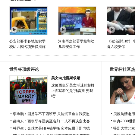
公安部要求各地落实学
河南再次部署学校和幼
《法治进行时》 
校幼儿园各项安保措施
儿园安保工作
备入校安保
世界杯顶级评论
世界杯社区热
美女向托雷斯求婚
这位西班牙美女球迷的标牌
上面写着的是“托雷斯 娶我
吧”...
李承鹏：国足学不了西班牙 只能找章鱼自我安慰
贝嫂购情趣用
郝海东：西班牙夺冠实至名归 一人不再决定比赛
申办2030世
韩乔生：金球奖是FIFA搞平衡 它本应属于斯内德
曝郑大世北京