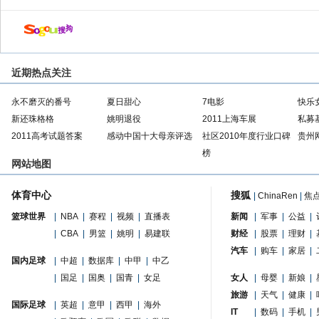
近期热点关注
永不磨灭的番号
夏日甜心
7电影
快乐
新还珠格格
姚明退役
2011上海车展
私募
2011高考试题答案
感动中国十大母亲评选
社区2010年度行业口碑
贵州
榜
网站地图
体育中心
搜狐
|
ChinaRen
|
焦
篮球世界
|
NBA
|
赛程
|
视频
|
直播表
新闻
|
军事
|
公益
|
|
CBA
|
男篮
|
姚明
|
易建联
财经
|
股票
|
理财
|
汽车
|
购车
|
家居
|
国内足球
|
中超
|
数据库
|
中甲
|
中乙
|
国足
|
国奥
|
国青
|
女足
女人
|
母婴
|
新娘
|
旅游
|
天气
|
健康
|
国际足球
|
英超
|
意甲
|
西甲
|
海外
IT
|
数码
|
手机
|