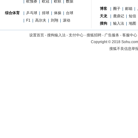
|
欧预赛
|
欧冠
|
欧联
|
数据
博客
|
圈子
|
邮箱
|
综合体育
|
乒乓球
|
排球
|
体操
|
台球
天龙
|
鹿鼎记
|
短信
|
F1
|
高尔夫
|
刘翔
|
滚动
搜狗
|
输入法
|
地图
设置首页
-
搜狗输入法
-
支付中心
-
搜狐招聘
-
广告服务
-
客服中心
Copyright
©
2018 Sohu.com 
搜狐不良信息举