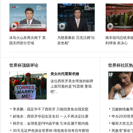
冰岛火山灰再次南下 英
为慈善募款 贝克汉姆"出
南非祖玛总统亲
国关闭部分空域
卖色相"
利球场 表决心
世界杯顶级评论
世界杯社区热
美女向托雷斯求婚
这位西班牙美女球迷的标牌
上面写着的是“托雷斯 娶我
吧”...
李承鹏：国足学不了西班牙 只能找章鱼自我安慰
贝嫂购情趣用
郝海东：西班牙夺冠实至名归 一人不再决定比赛
申办2030世
韩乔生：金球奖是FIFA搞平衡 它本应属于斯内德
曝郑大世北京
30天见证声色俱全世界杯 缔造南非传奇百年辉煌
死敌变“新欢