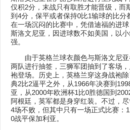
仅积2分，末战只有取胜才能晋级，而
到4分，保平或者保持0比1输球的比分
在一场沉闷的比赛中，凭借迪福的进球
斯洛文尼亚，因进球数不如美国，以小
强。
由于英格兰球衣颜色与斯洛文尼亚
两队进行抽签，三狮军团抽到了客场，
袍登场。历史上，英格兰穿这身战袍除
典2比2逼平之外，从1966年决赛到19
亚，从2000年欧洲杯1比0胜德国到20
阿根廷，英军都是身穿红装。不过，尽
4场不败，但其中只有一场正式比赛：19
0战平保加利亚。