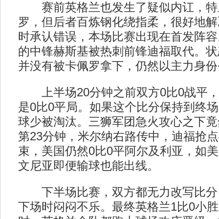
赛前英格兰也发生了疑似内讧，特
罗，但后者百炼钢化绕指柔，很好地解
时承认错误，本场比赛出现在首发阵容
的中锋赫斯基被热刺前锋迪福取代。状
并没有被卡佩罗拿下，仍然以主力身份
上半场20分钟之前双方0比0战平，
是0比0平局。如果这个比分保持到终
球少被淘汰。三狮军团急火攻心之下竟
第23分钟，米尔纳右路传中，迪福抢
束，美国仍然0比0平阿尔及利亚，如
文尼亚即便输球也能出线。
下半场比赛，双方都无力改写比分，
下场时闷闷不乐。最终英格兰1比0小