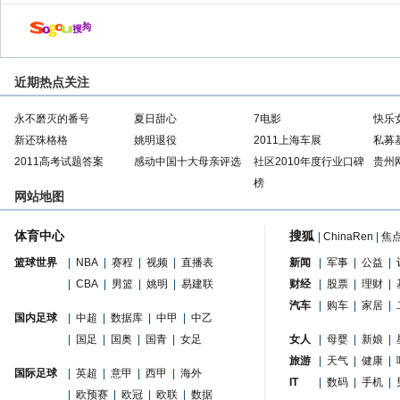
近期热点关注
永不磨灭的番号
夏日甜心
7电影
快乐
新还珠格格
姚明退役
2011上海车展
私募
2011高考试题答案
感动中国十大母亲评选
社区2010年度行业口碑
贵州
榜
网站地图
体育中心
搜狐
|
ChinaRen
|
焦
篮球世界
|
NBA
|
赛程
|
视频
|
直播表
新闻
|
军事
|
公益
|
|
CBA
|
男篮
|
姚明
|
易建联
财经
|
股票
|
理财
|
汽车
|
购车
|
家居
|
国内足球
|
中超
|
数据库
|
中甲
|
中乙
|
国足
|
国奥
|
国青
|
女足
女人
|
母婴
|
新娘
|
旅游
|
天气
|
健康
|
国际足球
|
英超
|
意甲
|
西甲
|
海外
IT
|
数码
|
手机
|
|
欧预赛
|
欧冠
|
欧联
|
数据