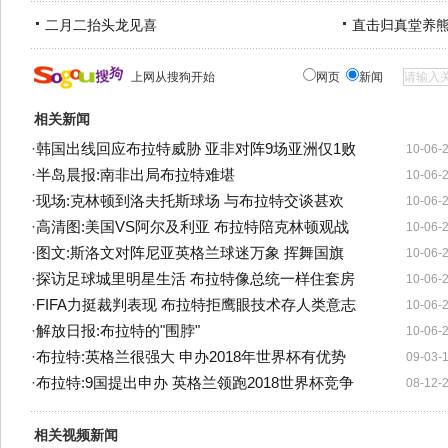
二月二抬头龙见喜
直击归真堂养
上网从搜狗开始
网页
新闻
相关新闻
·
韩国出线回应布拉特威胁 亚非对阵9场亚洲仅1败
10-06-
·
半岛晨报:南非出局布拉特难堪
10-06-
·
现场:克林顿到洛夫托斯球场 与布拉特交谈甚欢
10-06-
·
高清图:美国VS阿尔及利亚 布拉特陪克林顿观战
10-06-
·
图文:斯洛文对阵尼亚英格兰球迷万象 挥舞国旗
10-06-
·
探访足球城里明星生活 布拉特像总统一样住套房
10-06-
·
FIFA力挺裁判表现 布拉特拒鹰眼技术存人类意志
10-06-
·
解放日报:布拉特的"围脖"
10-06-
·
布拉特:英格兰很强大 申办2018年世界杯有优势
09-03-
·
布拉特:9国提出申办 英格兰领跑2018世界杯竞争
08-12-
相关视频新闻