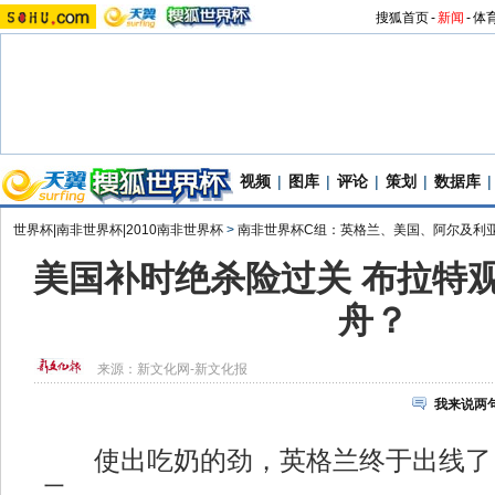
搜狐首页
-
新闻
-
体
视频
|
图库
|
评论
|
策划
|
数据库
|
世界杯|南非世界杯|2010南非世界杯
>
南非世界杯C组：英格兰、美国、阿尔及利
美国补时绝杀险过关 布拉特
舟？
来源：
新文化网-新文化报
我来说两
使出吃奶的劲，英格兰终于出线了
二。