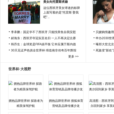
美女向托雷斯求婚
这位西班牙美女球迷的标牌
上面写着的是“托雷斯 娶我
吧”...
李承鹏：国足学不了西班牙 只能找章鱼自我安慰
贝嫂购情趣用
郝海东：西班牙夺冠实至名归 一人不再决定比赛
申办2030世
韩乔生：金球奖是FIFA搞平衡 它本应属于斯内德
曝郑大世北京
30天见证声色俱全世界杯 缔造南非传奇百年辉煌
死敌变“新欢
更多 >>
世界杯·大视野
拥抱品牌世界杯 探路者为
拥抱品牌世界杯 搜狐体育
高清图：西班牙阿
精英保驾护航
营销及品牌传播沙龙
尔回到家乡 享英