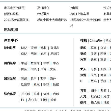
永不磨灭的番号
夏日甜心
7电影
快乐
新还珠格格
姚明退役
2011上海车展
私募
2011高考试题答案
感动中国十大母亲评选
社区2010年度行业口碑
贵州
榜
网站地图
体育中心
搜狐
|
ChinaRen
|
焦
篮球世界
|
NBA
|
赛程
|
视频
|
直播表
新闻
|
军事
|
公益
|
|
CBA
|
男篮
|
姚明
|
易建联
财经
|
股票
|
理财
|
汽车
|
购车
|
家居
|
国内足球
|
中超
|
数据库
|
中甲
|
中乙
|
国足
|
国奥
|
国青
|
女足
女人
|
母婴
|
新娘
|
旅游
|
天气
|
健康
|
国际足球
|
英超
|
意甲
|
西甲
|
海外
IT
|
数码
|
手机
|
|
欧预赛
|
欧冠
|
欧联
|
数据
博客
|
圈子
|
邮箱
|
综合体育
|
乒乓球
|
排球
|
体操
|
台球
天龙
|
鹿鼎记
|
短信
|
F1
|
高尔夫
|
刘翔
|
滚动
搜狗
|
输入法
|
地图