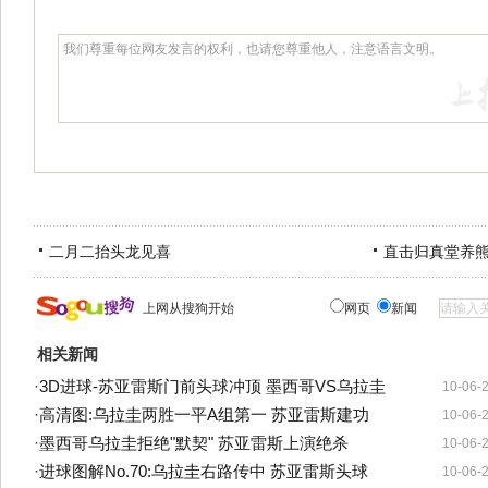
二月二抬头龙见喜
直击归真堂养
上网从搜狗开始
网页
新闻
相关新闻
·
3D进球-苏亚雷斯门前头球冲顶 墨西哥VS乌拉圭
10-06-
·
高清图:乌拉圭两胜一平A组第一 苏亚雷斯建功
10-06-
·
墨西哥乌拉圭拒绝"默契" 苏亚雷斯上演绝杀
10-06-
·
进球图解No.70:乌拉圭右路传中 苏亚雷斯头球
10-06-