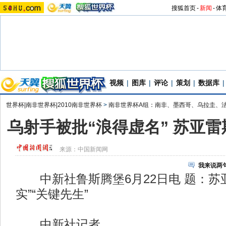
搜狐首页
-
新闻
-
体
视频
|
图库
|
评论
|
策划
|
数据库
|
世界杯|南非世界杯|2010南非世界杯
>
南非世界杯A组：南非、墨西哥、乌拉圭、
乌射手被批“浪得虚名” 苏亚
来源：
中国新闻网
我来说两
中新社鲁斯腾堡6月22日电 题：苏
实”“关键先生”
中新社记者