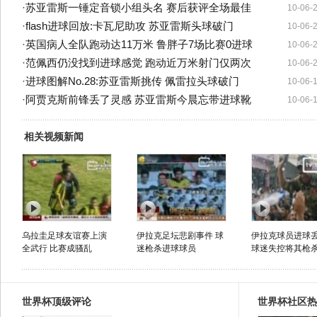
·
苏亚雷斯一锤定音锁小组头名 赛后获评全场最佳
10-06-
·
flash进球回放:卡瓦尼助攻 苏亚雷斯头球破门
10-06-
·
英国病人全队跑动达11万米 鲁胖子7场比赛0进球
10-06-
·
范佩西仍没找到进球感觉 跑动近万米射门仅两次
10-06-
·
进球图解No.28:苏亚雷斯挑传 佩雷拉头球破门
10-06-
·
阿贾克斯前锋丢了灵感 苏亚雷斯今晨忘带进球靴
10-06-
相关视频新闻
乌拉圭足球友谊赛上演
伊拉克足坛悲剧事件 球
伊拉克球员进球丢
全武行 比赛成骚乱
迷枪杀进球球员
球迷失控将其枪
世界杯顶级评论
世界杯社区热