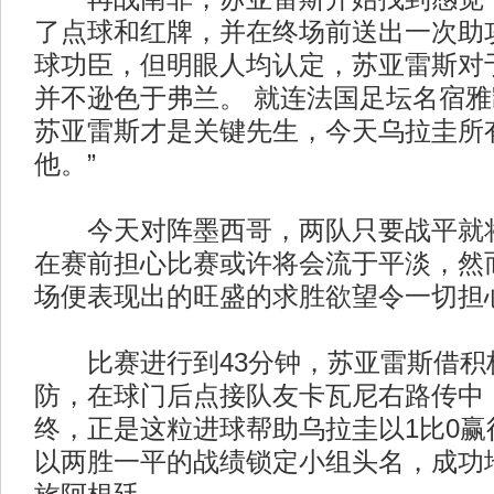
了点球和红牌，并在终场前送出一次助
球功臣，但明眼人均认定，苏亚雷斯对
并不逊色于弗兰。 就连法国足坛名宿雅
苏亚雷斯才是关键先生，今天乌拉圭所
他。”
今天对阵墨西哥，两队只要战平就将
在赛前担心比赛或许将会流于平淡，然
场便表现出的旺盛的求胜欲望令一切担
比赛进行到43分钟，苏亚雷斯借积
防，在球门后点接队友卡瓦尼右路传中
终，正是这粒进球帮助乌拉圭以1比0赢
以两胜一平的战绩锁定小组头名，成功