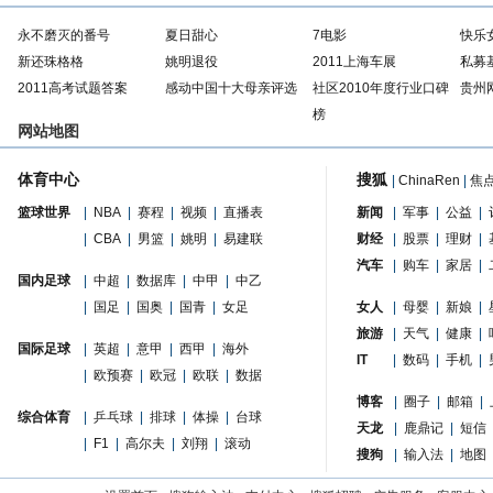
永不磨灭的番号
夏日甜心
7电影
快乐
新还珠格格
姚明退役
2011上海车展
私募
2011高考试题答案
感动中国十大母亲评选
社区2010年度行业口碑
贵州
榜
网站地图
体育中心
搜狐
|
ChinaRen
|
焦
篮球世界
|
NBA
|
赛程
|
视频
|
直播表
新闻
|
军事
|
公益
|
|
CBA
|
男篮
|
姚明
|
易建联
财经
|
股票
|
理财
|
汽车
|
购车
|
家居
|
国内足球
|
中超
|
数据库
|
中甲
|
中乙
|
国足
|
国奥
|
国青
|
女足
女人
|
母婴
|
新娘
|
旅游
|
天气
|
健康
|
国际足球
|
英超
|
意甲
|
西甲
|
海外
IT
|
数码
|
手机
|
|
欧预赛
|
欧冠
|
欧联
|
数据
博客
|
圈子
|
邮箱
|
综合体育
|
乒乓球
|
排球
|
体操
|
台球
天龙
|
鹿鼎记
|
短信
|
F1
|
高尔夫
|
刘翔
|
滚动
搜狗
|
输入法
|
地图