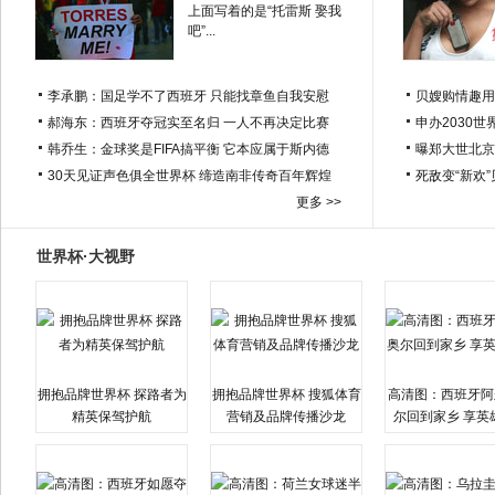
上面写着的是“托雷斯 娶我
吧”...
李承鹏：国足学不了西班牙 只能找章鱼自我安慰
贝嫂购情趣用
郝海东：西班牙夺冠实至名归 一人不再决定比赛
申办2030世
韩乔生：金球奖是FIFA搞平衡 它本应属于斯内德
曝郑大世北京
30天见证声色俱全世界杯 缔造南非传奇百年辉煌
死敌变“新欢
更多 >>
世界杯·大视野
拥抱品牌世界杯 探路者为
拥抱品牌世界杯 搜狐体育
高清图：西班牙阿
精英保驾护航
营销及品牌传播沙龙
尔回到家乡 享英