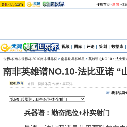
搜狐首页
-
新闻
-
体
视频
|
图库
|
评论
|
策划
|
数据库
|
世界杯|南非世界杯|2010南非世界杯
>
南非世界杯球星
>
英雄谱之NO.10：法比
南非英雄谱NO.10-法比亚诺 
来源：
搜狐体育
作者：喜洋洋
我来说两
兵器谱：勤奋跑位+朴实射门