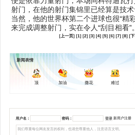
便是依靠力量射门，本场同科特迪瓦打
射门，在他的射门集锦里已经算是技术
当然，他的世界杯第二个进球也很“精彩
来完成调整射门，实在令人“刮目相看”
[
上一页
] [
1
] [
2
] [
3
] [
4
] [
5
] [6] [
7
] [
8
] [
下
新闻表情
顶
加油
撒花
难过
新用户注册
用户名：
密码：