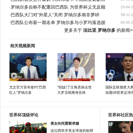
·
罗纳尔多自称不配重回巴西队 为世界杯义无反顾
10-04-
·
巴西队大门对"外星人"关闭 罗纳尔多南非梦碎
09-11-
·
巴西队公布新一期名单 罗纳尔多与小罗均落选据
09-05-
更多关于
法比亚 罗纳尔多
的新闻>
相关视频新闻
尤文官方宣布签约"巴西
"招妓门"主角患病去世
国际足联颁奖大典
红人"罗纳尔多
大罗丑闻离奇告终
加冕08世界足球
世界杯顶级评论
世界杯社区热
美女向托雷斯求婚
这位西班牙美女球迷的标牌