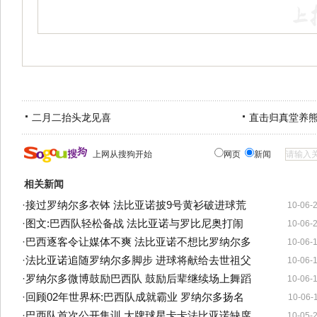
二月二抬头龙见喜
直击归真堂养
上网从搜狗开始
网页
新闻
相关新闻
·
接过罗纳尔多衣钵 法比亚诺披9号黄衫破进球荒
10-06-
·
图文:巴西队轻松备战 法比亚诺与罗比尼奥打闹
10-06-
·
巴西逐客令让媒体不爽 法比亚诺不想比罗纳尔多
10-06-
·
法比亚诺追随罗纳尔多脚步 进球将献给去世祖父
10-06-
·
罗纳尔多微博鼓励巴西队 鼓励后辈继续场上舞蹈
10-06-
·
回顾02年世界杯:巴西队成就霸业 罗纳尔多扬名
10-06-
·
巴西队首次公开集训 大牌球星卡卡法比亚诺缺席
10-05-