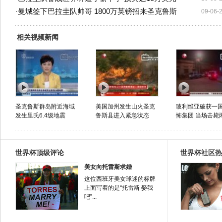
·
曼城签下巴拉圭队帅哥 1800万英镑招来圣克鲁斯
09-06-
相关视频新闻
圣克鲁斯群岛附近海域
美国加州发生山火圣克
玻利维亚破获一
发生里氏6.4级地震
鲁斯县进入紧急状态
怖集团 当场击毙
世界杯顶级评论
世界杯社区热
美女向托雷斯求婚
这位西班牙美女球迷的标牌
上面写着的是“托雷斯 娶我
吧”...