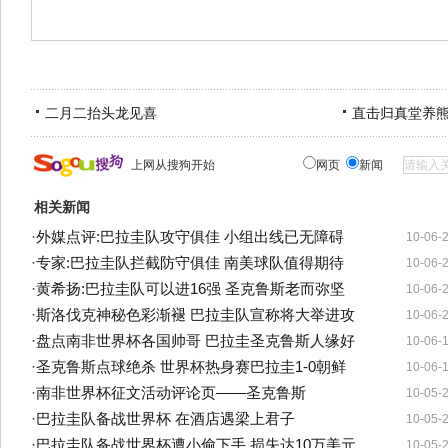
二月二抬头龙见喜
直击归真堂养
上网从搜狗开始
网页
新闻
相关新闻
·
外媒点评:巴拉圭队攻守俱佳 小组出线已无障碍
10-06-
·
专家:巴拉圭队拦截防守俱佳 南美球队值得期待
10-06-
·
黄希扬:巴拉圭队可以进16强 圣克鲁斯老而弥坚
10-06-
·
斯洛伐克神秘色彩渐褪 巴拉圭队宣称将大举进攻
10-06-
·
盘点南非世界杯各国帅哥 巴拉圭圣克鲁斯人缘好
10-06-
·
圣克鲁斯点球绝杀 世界杯热身赛巴拉圭1-0朝鲜
10-06-
·
南非世界杯征文活动评论页——圣克鲁斯
10-05-
·
巴拉圭队备战世界杯 在酒店遇梁上君子
10-05-
·
巴拉圭队备战世界杯遭小偷下手 损失达10万美元
10-05-