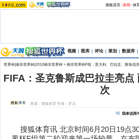
搜狐首页
-
新闻
-
体
视频
|
图库
|
评论
|
策划
|
数据库
|
世界杯|南非世界杯|2010南非世界杯
>
南非世界杯F组：意大利、巴拉圭、斯洛伐
FIFA：圣克鲁斯成巴拉圭亮点
次
来源：
搜狐体育
作者：罗汉
我来说两
搜狐体育讯 北京时间6月20日19点30
界杯F组第二轮迎来第一场较量。在布