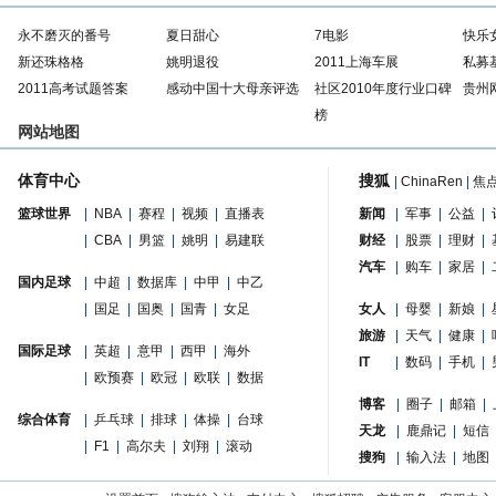
永不磨灭的番号
夏日甜心
7电影
快乐
新还珠格格
姚明退役
2011上海车展
私募
2011高考试题答案
感动中国十大母亲评选
社区2010年度行业口碑
贵州
榜
网站地图
体育中心
搜狐
|
ChinaRen
|
焦
篮球世界
|
NBA
|
赛程
|
视频
|
直播表
新闻
|
军事
|
公益
|
|
CBA
|
男篮
|
姚明
|
易建联
财经
|
股票
|
理财
|
汽车
|
购车
|
家居
|
国内足球
|
中超
|
数据库
|
中甲
|
中乙
|
国足
|
国奥
|
国青
|
女足
女人
|
母婴
|
新娘
|
旅游
|
天气
|
健康
|
国际足球
|
英超
|
意甲
|
西甲
|
海外
IT
|
数码
|
手机
|
|
欧预赛
|
欧冠
|
欧联
|
数据
博客
|
圈子
|
邮箱
|
综合体育
|
乒乓球
|
排球
|
体操
|
台球
天龙
|
鹿鼎记
|
短信
|
F1
|
高尔夫
|
刘翔
|
滚动
搜狗
|
输入法
|
地图