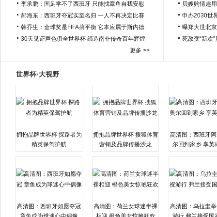
李承鹏：国足学不了西班牙 只能找章鱼自我安慰
贝嫂购情趣用
郝海东：西班牙夺冠实至名归 一人不再决定比赛
申办2030世
韩乔生：金球奖是FIFA搞平衡 它本应属于斯内德
曝郑大世北京
30天见证声色俱全世界杯 缔造南非传奇百年辉煌
死敌变“新欢
更多 >>
世界杯·大视野
拥抱品牌世界杯 探路者为
拥抱品牌世界杯 搜狐体育
高清图：西班牙阿
精英保驾护航
营销及品牌传播沙龙
尔回到家乡 享英
高清图：西班牙如愿夺冠
高清图：荷兰女球迷半裸
高清图：乌拉圭举
章鱼成为球迷心中偶像
相迎 橙色美女惊艳狂欢
游行 弗兰接受国