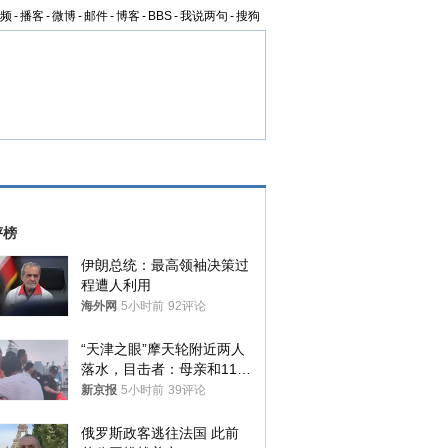
频
-
播客
-
微博
-
邮件
-
博客
-
BBS
-
我说两句
-
搜狗
评榜
伊朗总统：最高领袖决策过
程遭人利用
海外网
5小时前
92评论
“天津之眼”摩天轮附近两人
落水，目击者：母亲和11岁
儿子先后被打捞上岸
新京报
5小时前
39评论
俄罗斯政客逃往法国 此前