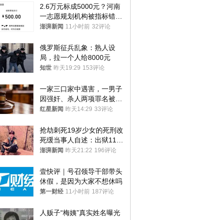
2.6万元标成5000元？河南
一志愿规划机构被指标错学
费致考生复读
澎湃新闻
11小时前
32评论
俄罗斯征兵乱象：熟人设
局，拉一个人给8000元
知世
昨天19:29
153评论
一家三口家中遇害，一男子
因强奸、杀人两项罪名被判
死缓 最高检介入后改判无
红星新闻
昨天14:29
33评论
罪
抢劫刺死19岁少女的死刑改
死缓当事人自述：出狱11年
间始终刻意躲避被害人家属
澎湃新闻
昨天21:22
196评论
壹快评｜号召领导干部带头
休假，是因为大家不想休吗
第一财经
11小时前
187评论
人贩子“梅姨”真实姓名曝光