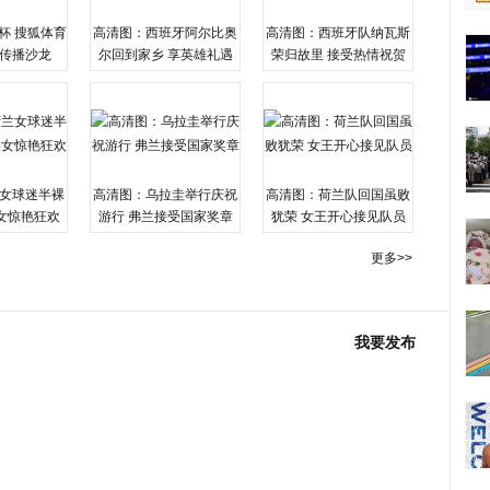
杯 搜狐体育
高清图：西班牙阿尔比奥
高清图：西班牙队纳瓦斯
传播沙龙
尔回到家乡 享英雄礼遇
荣归故里 接受热情祝贺
女球迷半裸
高清图：乌拉圭举行庆祝
高清图：荷兰队回国虽败
女惊艳狂欢
游行 弗兰接受国家奖章
犹荣 女王开心接见队员
更多>>
我要发布