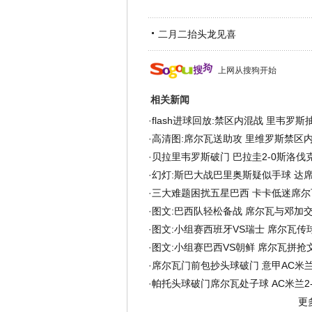
二月二抬头龙见喜
上网从搜狗开始
相关新闻
·
flash进球回放:禁区内混战 里韦罗斯
·
高清图:席尔瓦送助攻 里维罗斯禁区
·
贝拉里韦罗斯破门 巴拉圭2-0斯洛伐
·
幻灯:斯巴大战巴里奥斯疑似手球 达席
·
三大难题困扰五星巴西 卡卡低迷席尔
·
图文:巴西队轻松备战 席尔瓦与邓加
·
图文:小组赛西班牙VS瑞士 席尔瓦传
·
图文:小组赛巴西VS朝鲜 席尔瓦拼抢
·
席尔瓦门前包抄头球破门 意甲AC米兰
·
帕托头球破门席尔瓦处子球 AC米兰2-
更