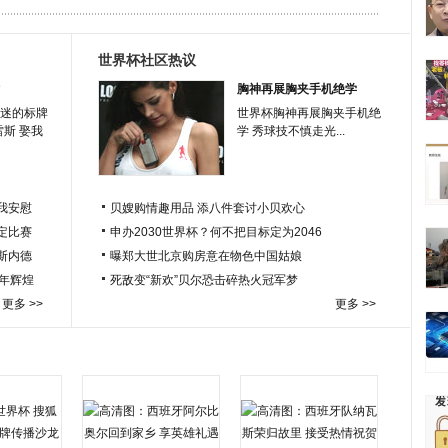
世界杯社区热议
胸神再展胸夹手机绝学
迷的标牌
世界杯胸神再展胸夹手机绝
雷斯 娶我
学 秀球技不慎走光...
我安慰
贝嫂购情趣用品 添八件套讨小贝欢心
定比赛
申办2030世界杯？何不把目标定为2046
于斯内德
曝郑大世北京购房意在物色中国姑娘
百年辉煌
死敌变“新欢”贝尔恐击碎热火冠军梦
更多 >>
更多 >>