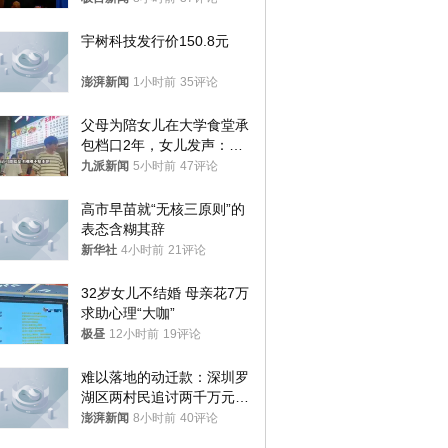
样摔下来”
宇树科技发行价150.8元
澎湃新闻
1小时前
35评论
父母为陪女儿在大学食堂承
包档口2年，女儿发声：初
衷是为了陪伴，毕业后将不
九派新闻
5小时前
47评论
再营业
高市早苗就“无核三原则”的
表态含糊其辞
新华社
4小时前
21评论
32岁女儿不结婚 母亲花7万
求助心理“大咖”
极昼
12小时前
19评论
难以落地的动迁款：深圳罗
湖区两村民追讨两千万元动
迁款八年未果
澎湃新闻
8小时前
40评论