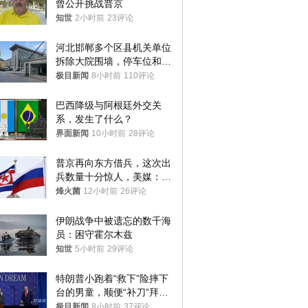
曾公开挑战普京
知世
2小时前
23评论
河北邯郸多个区县机关单位
拆除大院围墙，停车位和厕
所免费开放，当地多部门回
极目新闻
8小时前
110评论
应
巴西降级与阿根廷外交关
系，发生了什么？
界面新闻
10小时前
28评论
普京再向东方借兵，这次出
兵数量十分惊人，美媒：俄
朝要动真格？
烽火菌
12小时前
26评论
伊朗战争中被遗忘的数千海
员：困守霍尔木兹
知世
5小时前
29评论
特朗普小跑着“救下”险摔下
台的男童，顺便“补刀”拜
登：“我可不想他像拜登一
极目新闻
8小时前
37评论