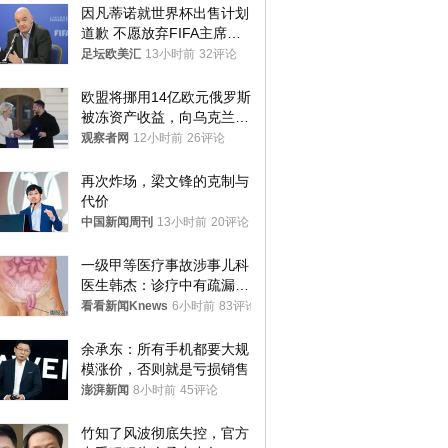
因凡蒂诺就世界杯出售计划
道歉 不愿放弃FIFA主席职
位
足坛欧美汇
13小时前
32评论
欧盟将挪用14亿欧元俄罗斯
被冻资产收益，向乌克兰提
供援助
观察者网
12小时前
26评论
再次炸场，梁文锋的克制与
代价
中国新闻周刊
13小时前
20评论
一级甲等医疗事故涉事儿科
医生韩杰：诊疗中有疏漏，
我认错，但不能认罪
看看新闻Knews
6小时前
83评论
余承东：所有手机都要大规
模涨价，否则就是亏损销售
澎湃新闻
8小时前
45评论
竹知了风波彻底失控，官方