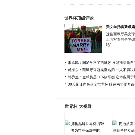
世界杯顶级评论
美女向托雷斯求婚
这位西班牙美女球
上面写着的是“托
吧”...
李承鹏：国足学不了西班牙 只能找章鱼自
郝海东：西班牙夺冠实至名归 一人不再决
韩乔生：金球奖是FIFA搞平衡 它本应属
30天见证声色俱全世界杯 缔造南非传奇
世界杯·大视野