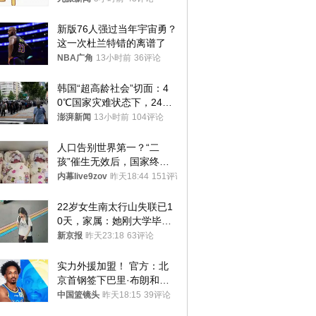
新版76人强过当年宇宙勇？
这一次杜兰特错的离谱了
NBA广角
13小时前
36评论
韩国“超高龄社会”切面：4
0℃国家灾难状态下，2400
名首尔老人还在巷子里收废
澎湃新闻
13小时前
104评论
纸
人口告别世界第一？“二
孩”催生无效后，国家终于
向住房出手了！
内幕live9zov
昨天18:44
151评论
22岁女生南太行山失联已1
0天，家属：她刚大学毕业
想到山里旅行
新京报
昨天23:18
63评论
实力外援加盟！ 官方：北
京首钢签下巴里·布朗和桑
普森
中国篮镜头
昨天18:15
39评论