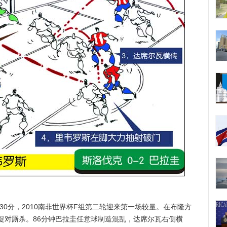
30分，2010南非世界杯F组第二轮迎来第一场较量。在布隆方
捉对厮杀。86分钟巴拉圭任意球制造混乱，达席尔瓦右侧横