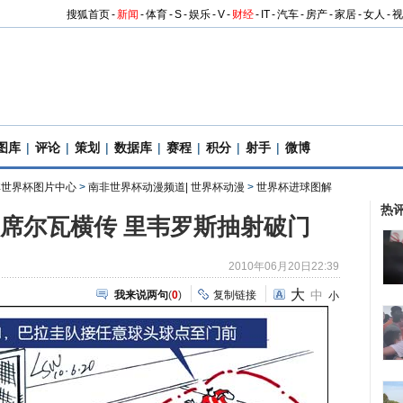
搜狐首页
-
新闻
-
体育
-
S
-
娱乐
-
V
-
财经
-
IT
-
汽车
-
房产
-
家居
-
女人
-
视
图库
|
评论
|
策划
|
数据库
|
赛程
|
积分
|
射手
|
微博
南非世界杯图片中心
>
南非世界杯动漫频道| 世界杯动漫
>
世界杯进球图解
热
1：席尔瓦横传 里韦罗斯抽射破门
2010年06月20日22:39
大
中
我来说两句
(
0
)
复制链接
小