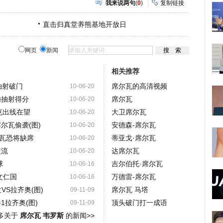
我来说两句
(
0
)
复制链接
直击归真堂养熊基地开放日
网页
新闻
相关推荐
抽射破门
席尔瓦的高清视频
10-06-20
内抽射得分
席尔瓦
10-06-20
克出线在望
大卫席尔瓦
10-06-20
尔瓦偷袭(图)
安德森-席尔瓦
10-06-20
瓦恐将缺席
蒂亚戈·席尔瓦
10-06-20
交流
达席尔瓦
10-06-20
球
吉尔伯托·席尔瓦
10-06-16
文仁国
万德雷-席尔瓦
10-06-16
VS拉齐奥(图)
席尔瓦 马塔
09-11-09
1拉齐奥(图)
顶头破门打一成语
09-11-09
多关于
席尔瓦 韦罗斯
的新闻>>