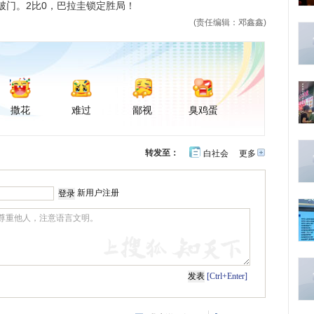
破门。2比0，巴拉圭锁定胜局！
(责任编辑：邓鑫鑫)
撒花
难过
鄙视
臭鸡蛋
转发至：
白社会
更多
开
心
豆
网
瓣
新用户注册
[Ctrl+Enter]