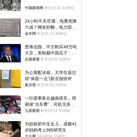
中国新闻网
昨天23:31
61评论
24小时不关空调，电费竟降
六成？网友吵翻，电力部门
回应→
金羊网
昨天21:13
38评论
恩将仇报，中方刚买48万吨
大豆，美制裁中国瓜子，布
林肯措辞变了
兵器展望
昨天16:58
20评论
为公寓配冰箱，大学生该过
得“体面一点”|新京报快评
新京报
昨天16:54
20评论
一印度乘客在越南搭车，用
谢谢“当车费”，司机无奈发
笑；印度网友：不代表印度
九派新闻
昨天22:14
83评论
人
为鼓励初中生女儿，成都41
岁妈妈考上985研究生
大众网
14小时前
55评论