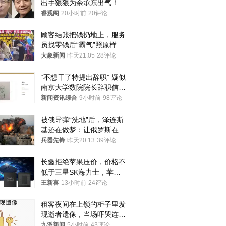
出手狠狠为余承东出气！雷
军果然没说错
睿观阁
20小时前
20评论
顾客结账把钱扔地上，服务
员找零钱后“霸气”照原样扔
回去
大象新闻
昨天21:05
28评论
“不想干了特提出辞职” 疑似
南京大学数院院长辞职信流
传 院方回应
新闻资讯综合
9小时前
98评论
被俄导弹“洗地”后，泽连斯
基还在做梦：让俄罗斯在冬
季前求和？
兵器先锋
昨天20:13
39评论
长鑫拒绝苹果压价，价格不
低于三星SK海力士，苹果
失去了议价权
王新喜
13小时前
24评论
租客夜间在上锁的柜子里发
现逝者遗像，当场吓哭连夜
搬离，房东退还押金
九派新闻
5小时前
43评论