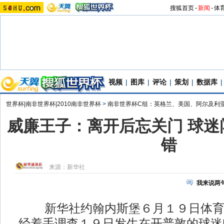
搜狐首页
-
新闻
-
体
视频
|
图库
|
评论
|
策划
|
数据库
|
世界杯|南非世界杯|2010南非世界杯
>
南非世界杯C组：英格兰、美国、阿尔及利
威廉王子：离开后忘关门 球迷
错
来源：
新华社
我来说两
新华社约翰内斯堡６月１９日体育
经着手调查１９日发生在开普敦的球迷