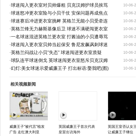
·
球迷闯入更衣室对贝帅爆粗 贝克汉姆护球员挨骂
10-06-
·
球迷怒冲更衣室险与小贝干仗 安保问题再成焦点
10-06-
·
球迷赛后冲进更衣室挑衅 英格兰无能小贝受牵连
10-06-
·
英格兰锋无力赫斯基像后卫 球迷不满硬闯更衣室
10-06-
·
一名球迷混进英格兰更衣室 打酱油的小贝遭辱骂
10-06-
·
球迷闯入更衣室贝帅当起保安 鲁尼发飙讽刺球迷
10-06-
·
英格兰闷战让小贝"失态" 球迷闯进更衣室质疑
10-06-
·
球队连平球迷倒戈 英球迷闯更衣室怒斥贝克汉姆
10-06-
·
幻灯:美女球迷示爱威廉王子 打出标语:娶我吧(图)
10-06-
相关视频新闻
威廉王子"被代言"植发
英国威廉王子首次代表
英国王室否认女
广告 走红澳大利亚
皇室出访海外
让威廉王子继位