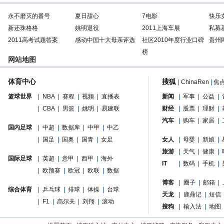
永不磨灭的番号
夏日甜心
7电影
快乐
新还珠格格
姚明退役
2011上海车展
私募
2011高考试题答案
感动中国十大母亲评选
社区2010年度行业口碑
贵州
榜
网站地图
体育中心
搜狐
|
ChinaRen
|
焦
篮球世界
|
NBA
|
赛程
|
视频
|
直播表
新闻
|
军事
|
公益
|
|
CBA
|
男篮
|
姚明
|
易建联
财经
|
股票
|
理财
|
汽车
|
购车
|
家居
|
国内足球
|
中超
|
数据库
|
中甲
|
中乙
|
国足
|
国奥
|
国青
|
女足
女人
|
母婴
|
新娘
|
旅游
|
天气
|
健康
|
国际足球
|
英超
|
意甲
|
西甲
|
海外
IT
|
数码
|
手机
|
|
欧预赛
|
欧冠
|
欧联
|
数据
博客
|
圈子
|
邮箱
|
综合体育
|
乒乓球
|
排球
|
体操
|
台球
天龙
|
鹿鼎记
|
短信
|
F1
|
高尔夫
|
刘翔
|
滚动
搜狗
|
输入法
|
地图