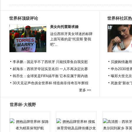
世界杯顶级评论
世界杯社区热
美女向托雷斯求婚
这位西班牙美女球迷的标牌
上面写着的是“托雷斯 娶我
吧”...
李承鹏：国足学不了西班牙 只能找章鱼自我安慰
贝嫂购情趣用
郝海东：西班牙夺冠实至名归 一人不再决定比赛
申办2030世
韩乔生：金球奖是FIFA搞平衡 它本应属于斯内德
曝郑大世北京
30天见证声色俱全世界杯 缔造南非传奇百年辉煌
死敌变“新欢
更多 >>
世界杯·大视野