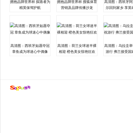
拥抱品牌世界杯 探路者为
拥抱品牌世界杯 搜狐体育
高清图：西班牙阿
精英保驾护航
营销及品牌传播沙龙
尔回到家乡 享英
高清图：西班牙如愿夺冠
高清图：荷兰女球迷半裸
高清图：乌拉圭举
章鱼成为球迷心中偶像
相迎 橙色美女惊艳狂欢
游行 弗兰接受国