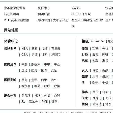
永不磨灭的番号
夏日甜心
7电影
快乐
新还珠格格
姚明退役
2011上海车展
私募
2011高考试题答案
感动中国十大母亲评选
社区2010年度行业口碑
贵州
榜
网站地图
体育中心
搜狐
|
ChinaRen
|
焦
篮球世界
|
NBA
|
赛程
|
视频
|
直播表
新闻
|
军事
|
公益
|
|
CBA
|
男篮
|
姚明
|
易建联
财经
|
股票
|
理财
|
汽车
|
购车
|
家居
|
国内足球
|
中超
|
数据库
|
中甲
|
中乙
|
国足
|
国奥
|
国青
|
女足
女人
|
母婴
|
新娘
|
旅游
|
天气
|
健康
|
国际足球
|
英超
|
意甲
|
西甲
|
海外
IT
|
数码
|
手机
|
|
欧预赛
|
欧冠
|
欧联
|
数据
博客
|
圈子
|
邮箱
|
综合体育
|
乒乓球
|
排球
|
体操
|
台球
天龙
|
鹿鼎记
|
短信
|
F1
|
高尔夫
|
刘翔
|
滚动
搜狗
|
输入法
|
地图