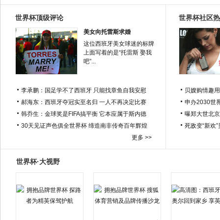
世界杯顶级评论
世界杯社区热
美女向托雷斯求婚
这位西班牙美女球迷的标牌
上面写着的是“托雷斯 娶我
吧”...
李承鹏：国足学不了西班牙 只能找章鱼自我安慰
贝嫂购情趣用
郝海东：西班牙夺冠实至名归 一人不再决定比赛
申办2030世
韩乔生：金球奖是FIFA搞平衡 它本应属于斯内德
曝郑大世北京
30天见证声色俱全世界杯 缔造南非传奇百年辉煌
死敌变“新欢
更多 >>
世界杯·大视野