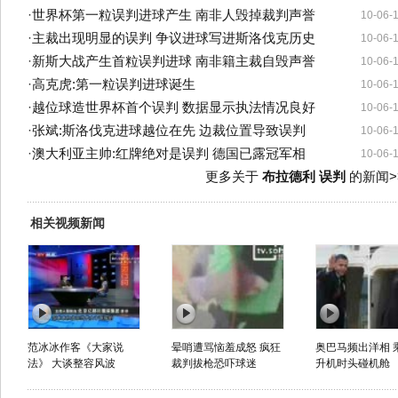
·
世界杯第一粒误判进球产生 南非人毁掉裁判声誉
10-06-
·
主裁出现明显的误判 争议进球写进斯洛伐克历史
10-06-
·
新斯大战产生首粒误判进球 南非籍主裁自毁声誉
10-06-
·
高克虎:第一粒误判进球诞生
10-06-
·
越位球造世界杯首个误判 数据显示执法情况良好
10-06-
·
张斌:斯洛伐克进球越位在先 边裁位置导致误判
10-06-
·
澳大利亚主帅:红牌绝对是误判 德国已露冠军相
10-06-
更多关于
布拉德利 误判
的新闻>
相关视频新闻
范冰冰作客《大家说
晕哨遭骂恼羞成怒 疯狂
奥巴马频出洋相 
法》 大谈整容风波
裁判拔枪恐吓球迷
升机时头碰机舱