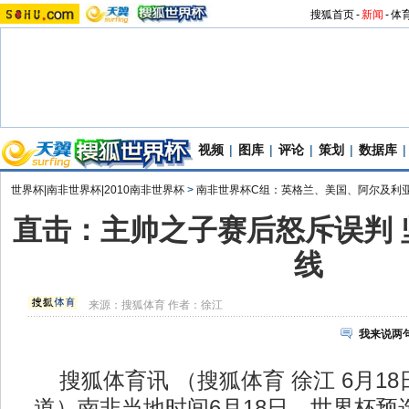
搜狐首页
-
新闻
-
体
视频
|
图库
|
评论
|
策划
|
数据库
|
世界杯|南非世界杯|2010南非世界杯
>
南非世界杯C组：英格兰、美国、阿尔及利
直击：主帅之子赛后怒斥误判 
线
来源：
搜狐体育
作者：徐江
我来说两
搜狐体育讯 （搜狐体育 徐江 6月18
道）南非当地时间6月18日，世界杯预