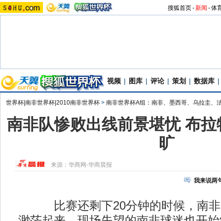
搜狐首页
-
新闻
-
体
视频
|
图库
|
评论
|
策划
|
数据库
|
世界杯|南非世界杯|2010南非世界杯
>
南非世界杯A组：南非、墨西哥、乌拉圭、
南非队惨败出线前景堪忧 布拉
旷
来源：
华商网-华商晨报
我来说两
比赛还剩下20分钟的时候，南非
渺茫起来，现场失望的南非球迷也开始