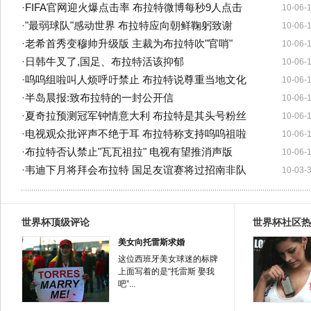
·
FIFA官网迎火爆点击率 布拉特微博每秒9人点击
10-06-
·
"最弱球队"感动世界 布拉特应向朝鲜鞠躬致谢
10-06-
·
老希首秀变穆帅升级版 主裁为布拉特吹"官哨"
10-06-
·
日韩牛叉了,国足、布拉特活该抑郁
10-06-
·
呜呜组啦叫人烦呼吁禁止 布拉特说尊重当地文化
10-06-
·
半岛晨报:致布拉特的一封公开信
10-06-
·
夏奇拉预测冠军钟情意大利 布拉特是其头号粉丝
10-06-
·
电视观众批评声不绝于耳 布拉特称支持呜呜祖啦
10-06-
·
布拉特否认禁止"瓦瓦祖拉" 电视有望推消声版
10-06-
·
韦迪下月将拜会布拉特 国足友谊赛将过招南非队
10-03-
世界杯顶级评论
世界杯社区热
美女向托雷斯求婚
这位西班牙美女球迷的标牌
上面写着的是“托雷斯 娶我
吧”...