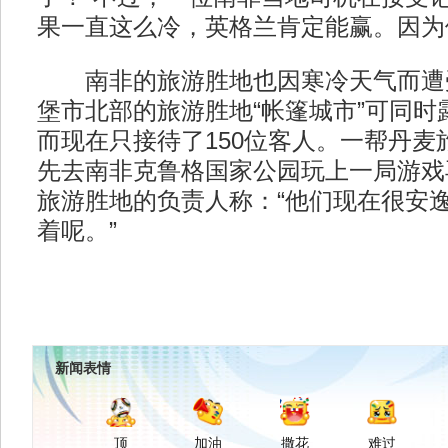
果一直这么冷，英格兰肯定能赢。因为
南非的旅游胜地也因寒冷天气而遭
堡市北部的旅游胜地“帐篷城市”可同时露
而现在只接待了150位客人。一帮丹麦
先去南非克鲁格国家公园玩上一局游戏
旅游胜地的负责人称：“他们现在很安
着呢。”
新闻表情
顶
加油
撒花
难过