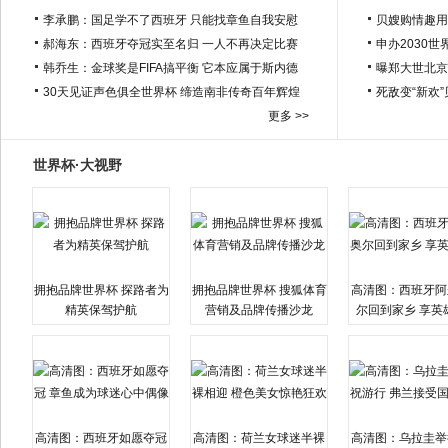
李承鹏：国足学不了西班牙 只能找章鱼自我安慰
贝嫂购情趣用
郝海东：西班牙夺冠实至名归 一人不再决定比赛
申办2030世
韩乔生：金球奖是FIFA搞平衡 它本应属于斯内德
曝郑大世北京
30天见证声色俱全世界杯 缔造南非传奇百年辉煌
死敌变“新欢
更多 >>
世界杯·大视野
拥抱品牌世界杯 探路者为
拥抱品牌世界杯 搜狐体育
高清图：西班牙阿
精英保驾护航
营销及品牌传播沙龙
尔回到家乡 享英
高清图：西班牙如愿夺冠
高清图：荷兰女球迷半裸
高清图：乌拉圭举