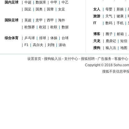
国内足球
|
中超
|
数据库
|
中甲
|
中乙
|
国足
|
国奥
|
国青
|
女足
女人
|
母婴
|
新娘
|
旅游
|
天气
|
健康
|
国际足球
|
英超
|
意甲
|
西甲
|
海外
IT
|
数码
|
手机
|
|
欧预赛
|
欧冠
|
欧联
|
数据
博客
|
圈子
|
邮箱
|
综合体育
|
乒乓球
|
排球
|
体操
|
台球
天龙
|
鹿鼎记
|
短信
|
F1
|
高尔夫
|
刘翔
|
滚动
搜狗
|
输入法
|
地图
设置首页
-
搜狗输入法
-
支付中心
-
搜狐招聘
-
广告服务
-
客服中心
Copyright
©
2018 Sohu.com 
搜狐不良信息举