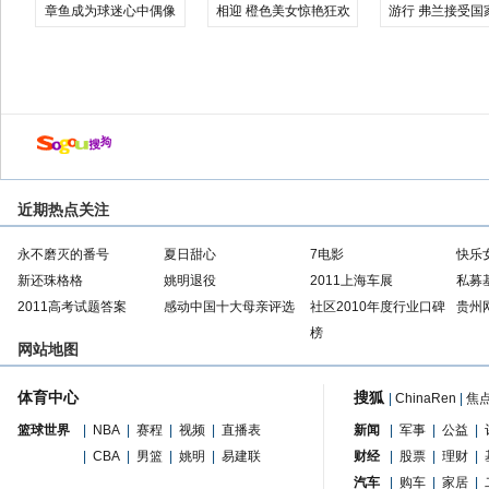
章鱼成为球迷心中偶像
相迎 橙色美女惊艳狂欢
游行 弗兰接受国
近期热点关注
永不磨灭的番号
夏日甜心
7电影
快乐
新还珠格格
姚明退役
2011上海车展
私募
2011高考试题答案
感动中国十大母亲评选
社区2010年度行业口碑
贵州
榜
网站地图
体育中心
搜狐
|
ChinaRen
|
焦
篮球世界
|
NBA
|
赛程
|
视频
|
直播表
新闻
|
军事
|
公益
|
|
CBA
|
男篮
|
姚明
|
易建联
财经
|
股票
|
理财
|
汽车
|
购车
|
家居
|