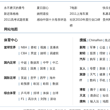
永不磨灭的番号
夏日甜心
7电影
快乐
新还珠格格
姚明退役
2011上海车展
私募
2011高考试题答案
感动中国十大母亲评选
社区2010年度行业口碑
贵州
榜
网站地图
体育中心
搜狐
|
ChinaRen
|
焦
篮球世界
|
NBA
|
赛程
|
视频
|
直播表
新闻
|
军事
|
公益
|
|
CBA
|
男篮
|
姚明
|
易建联
财经
|
股票
|
理财
|
汽车
|
购车
|
家居
|
国内足球
|
中超
|
数据库
|
中甲
|
中乙
|
国足
|
国奥
|
国青
|
女足
女人
|
母婴
|
新娘
|
旅游
|
天气
|
健康
|
国际足球
|
英超
|
意甲
|
西甲
|
海外
IT
|
数码
|
手机
|
|
欧预赛
|
欧冠
|
欧联
|
数据
博客
|
圈子
|
邮箱
|
综合体育
|
乒乓球
|
排球
|
体操
|
台球
天龙
|
鹿鼎记
|
短信
|
F1
|
高尔夫
|
刘翔
|
滚动
搜狗
|
输入法
|
地图