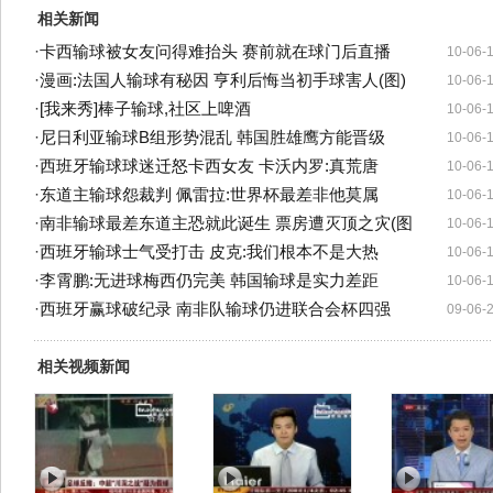
相关新闻
·
卡西输球被女友问得难抬头 赛前就在球门后直播
10-06-
·
漫画:法国人输球有秘因 亨利后悔当初手球害人(图)
10-06-
·
[我来秀]棒子输球,社区上啤酒
10-06-
·
尼日利亚输球B组形势混乱 韩国胜雄鹰方能晋级
10-06-
·
西班牙输球球迷迁怒卡西女友 卡沃内罗:真荒唐
10-06-
·
东道主输球怨裁判 佩雷拉:世界杯最差非他莫属
10-06-
·
南非输球最差东道主恐就此诞生 票房遭灭顶之灾(图
10-06-
·
西班牙输球士气受打击 皮克:我们根本不是大热
10-06-
·
李霄鹏:无进球梅西仍完美 韩国输球是实力差距
10-06-
·
西班牙赢球破纪录 南非队输球仍进联合会杯四强
09-06-
相关视频新闻