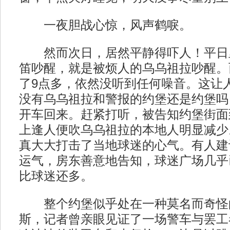
一夜胆战心惊，风声鹤唳。
然而次日，居然平静得吓人！平日
笛吵醒，就是被烦人的乌乌祖拉吵醒。
了9点多，依然没听到任何噪音。这让
没有乌乌祖拉和警报的约堡还是约堡吗
开车回来。赶紧打听，被告知约堡街面
上逢人便吹乌乌祖拉的本地人明显减少
真大大打击了当地球迷的心气。有人建
运气，房东善意地告知，球迷广场几乎
比球迷还多。
整个约堡似乎处在一种莫名而奇怪
斯，记者曾亲眼见证了一场警车与罢工