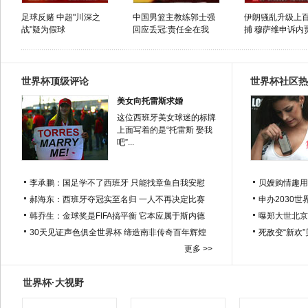
足球反赌 中超"川深之
中国男篮主教练郭士强
伊朗骚乱升级上
战"疑为假球
回应丢冠:责任全在我
捕 穆萨维申诉内贾
世界杯顶级评论
世界杯社区热
美女向托雷斯求婚
这位西班牙美女球迷的标牌
上面写着的是“托雷斯 娶我
吧”...
李承鹏：国足学不了西班牙 只能找章鱼自我安慰
贝嫂购情趣用
郝海东：西班牙夺冠实至名归 一人不再决定比赛
申办2030世
韩乔生：金球奖是FIFA搞平衡 它本应属于斯内德
曝郑大世北京
30天见证声色俱全世界杯 缔造南非传奇百年辉煌
死敌变“新欢
更多 >>
世界杯·大视野