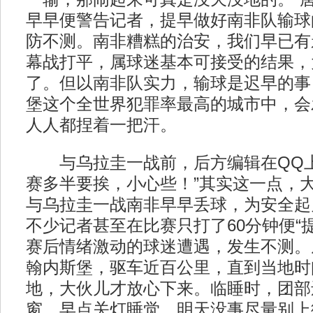
早早便警告记者，提早做好南非队输球的
防不测。南非糟糕的治安，我们早已有
幕战打平，属球迷基本可接受的结果，
了。但以南非队实力，输球是迟早的事
堡这个全世界犯罪率最高的城市中，会
人人都捏着一把汗。
与乌拉圭一战前，后方编辑在QQ上
赛多半要挨，小心些！”其实这一点，
与乌拉圭一战南非早早丢球，为安全起
不少记者甚至在比赛只打了60分钟便“
赛后情绪激动的球迷遭遇，发生不测。
翰内斯堡，驱车近百公里，直到当地时
地，大伙儿才放心下来。临睡时，团部
窗，早点关灯睡觉，明天没事尽量别上