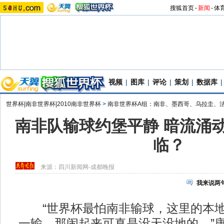
搜狐首页
-
新闻
-
体
视频
|
图库
|
评论
|
策划
|
数据库
|
世界杯|南非世界杯|2010南非世界杯
>
南非世界杯A组：南非、墨西哥、乌拉圭、
南非队输球约堡平静 暗流涌
临？
来源：
四川新闻网-成都晚报
我来说两
“世界杯最怕南非输球，这里的本地
一输，那闹起来可真是没天没地的。”