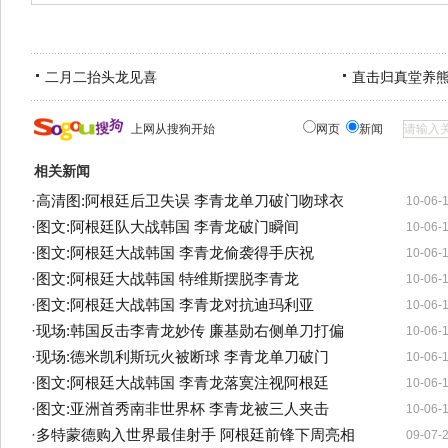
二月二抬头龙见喜
直击归真堂养
上网从搜狗开始
网页
新闻
相关新闻
·
高清图:阿根廷后卫失误 李青龙单刀破门吻球衣
10-06-
·
图文:阿根廷队大战韩国 李青龙破门瞬间
10-06-
·
图文:阿根廷大战韩国 李青龙偷袭得手庆祝
10-06-
·
图文:阿根廷大战韩国 特维斯摆脱李青龙
10-06-
·
图文:阿根廷大战韩国 李青龙对抗迪玛利亚
10-06-
·
现场:韩国反击李青龙妙传 廉基勋右侧单刀打偏
10-06-
·
现场:德米凯利斯玩火被断球 李青龙单刀破门
10-06-
·
图文:阿根廷大战韩国 李青龙落寞注视阿根廷
10-06-
·
图文:亚洲首秀南非世界杯 李青龙被三人夹击
10-06-
·
多特蒙德购入世界最佳射手 阿根廷前锋下周亮相
09-07-