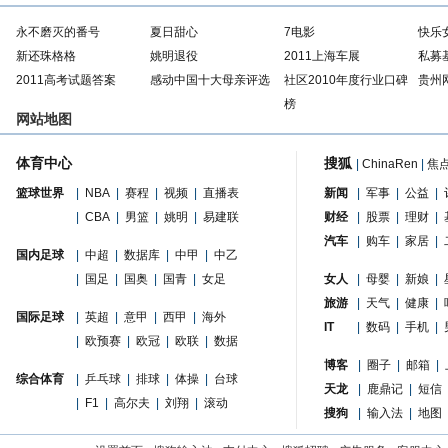
永不磨灭的番号
夏日甜心
7电影
快乐
新还珠格格
姚明退役
2011上海车展
私募
2011高考试题答案
感动中国十大母亲评选
社区2010年度行业口碑
贵州
榜
网站地图
体育中心
搜狐
|
ChinaRen
|
焦
篮球世界
|
NBA
|
赛程
|
视频
|
直播表
新闻
|
军事
|
公益
|
|
CBA
|
男篮
|
姚明
|
易建联
财经
|
股票
|
理财
|
汽车
|
购车
|
家居
|
国内足球
|
中超
|
数据库
|
中甲
|
中乙
|
国足
|
国奥
|
国青
|
女足
女人
|
母婴
|
新娘
|
旅游
|
天气
|
健康
|
国际足球
|
英超
|
意甲
|
西甲
|
海外
IT
|
数码
|
手机
|
|
欧预赛
|
欧冠
|
欧联
|
数据
博客
|
圈子
|
邮箱
|
综合体育
|
乒乓球
|
排球
|
体操
|
台球
天龙
|
鹿鼎记
|
短信
|
F1
|
高尔夫
|
刘翔
|
滚动
搜狗
|
输入法
|
地图