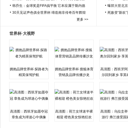
韩乔生：金球奖是FIFA搞平衡 它本应属于斯内德
曝郑大世北京
30天见证声色俱全世界杯 缔造南非传奇百年辉煌
死敌变“新欢
更多 >>
世界杯·大视野
拥抱品牌世界杯 探路者为
拥抱品牌世界杯 搜狐体育
高清图：西班牙阿
精英保驾护航
营销及品牌传播沙龙
尔回到家乡 享英
高清图：西班牙如愿夺冠
高清图：荷兰女球迷半裸
高清图：乌拉圭举
章鱼成为球迷心中偶像
相迎 橙色美女惊艳狂欢
游行 弗兰接受国