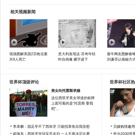
相关视频新闻
现场图解美国2宗枪击案
意大利发现达·芬奇年轻
最牛网友图解春
共9人死亡
时自画像 藏字迹下
刘谦否认揭秘方
世界杯顶级评论
世界杯社区热
美女向托雷斯求婚
这位西班牙美女球迷的标牌
上面写着的是“托雷斯 娶我
吧”...
李承鹏：国足学不了西班牙 只能找章鱼自我安慰
贝嫂购情趣用
郝海东：西班牙夺冠实至名归 一人不再决定比赛
申办2030世