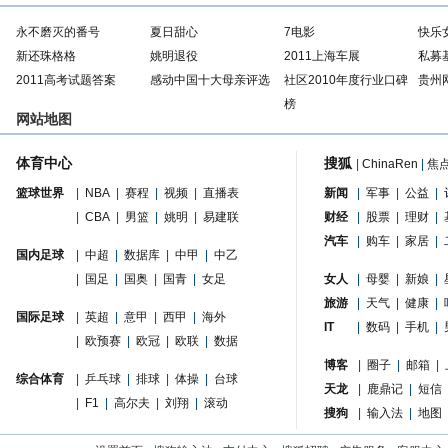
永不磨灭的番号
夏日甜心
7电影
快乐
新还珠格格
姚明退役
2011上海车展
私募
2011高考试题答案
感动中国十大母亲评选
社区2010年度行业口碑
贵州
榜
网站地图
体育中心
搜狐
|
ChinaRen
|
焦
篮球世界
|
NBA
|
赛程
|
视频
|
直播表
新闻
|
军事
|
公益
|
|
CBA
|
男篮
|
姚明
|
易建联
财经
|
股票
|
理财
|
汽车
|
购车
|
家居
|
国内足球
|
中超
|
数据库
|
中甲
|
中乙
|
国足
|
国奥
|
国青
|
女足
女人
|
母婴
|
新娘
|
旅游
|
天气
|
健康
|
国际足球
|
英超
|
意甲
|
西甲
|
海外
IT
|
数码
|
手机
|
|
欧预赛
|
欧冠
|
欧联
|
数据
博客
|
圈子
|
邮箱
|
综合体育
|
乒乓球
|
排球
|
体操
|
台球
天龙
|
鹿鼎记
|
短信
|
F1
|
高尔夫
|
刘翔
|
滚动
搜狗
|
输入法
|
地图