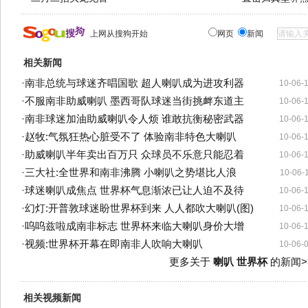
上网从搜狗开始
网页
新闻
相关新闻
·
南非总统与球迷齐唱国歌 超人喇叭成为进攻利器
10-06-
·
不服南非助威喇叭 墨西哥队球迷当街挑衅东道主
10-06-
·
南非球迷加油助威喇叭令人烦 谁敢抗衡秘密武器
10-06-
·
赵牧:气氛狂热心脏受不了 体验南非特色大喇叭
10-06-
·
助威喇叭半年卖出百万只 众球员不乐意只能忍着
10-06-
·
三大社:全世界和南非沸腾 小喇叭之势堪比人浪
10-06-
·
球迷喇叭成焦点 世界杯气息渐浓已让人迫不及待
10-06-
·
幻灯:开普敦球迷盼世界杯到来 人人都吹大喇叭(图)
10-06-
·
呜呜兹啦成南非标志 世界杯来临大喇叭身价大增
10-06-
·
视频:世界杯开幕在即南非人吹响大喇叭
10-06-
更多关于
喇叭 世界杯
的新闻>
相关视频新闻