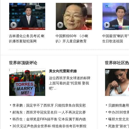
吉林通化公务员考试 喇
中国辉煌60年 《小喇
中国最强"喇叭哥
叭播答案疑犯落网
叭》开儿童启蒙教育
生日歌送祖国
世界杯顶级评论
世界杯社区热
美女向托雷斯求婚
这位西班牙美女球迷的标牌
上面写着的是“托雷斯 娶我
吧”...
李承鹏：国足学不了西班牙 只能找章鱼自我安慰
贝嫂购情趣用
郝海东：西班牙夺冠实至名归 一人不再决定比赛
申办2030世
韩乔生：金球奖是FIFA搞平衡 它本应属于斯内德
曝郑大世北京
30天见证声色俱全世界杯 缔造南非传奇百年辉煌
死敌变“新欢