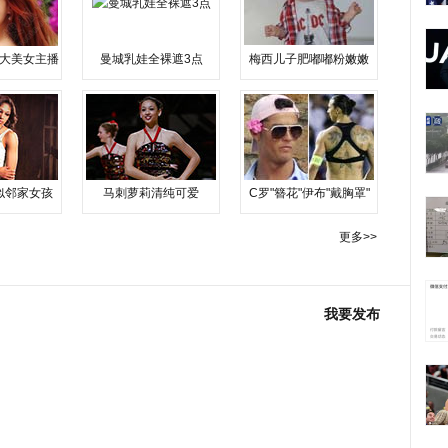
大美女主播
曼城乳娃全裸遮3点
梅西儿子肥嘟嘟粉嫩嫩
似邻家女孩
马刺萝莉清纯可爱
C罗"簪花"伊布"戴胸罩"
更多>>
我要发布