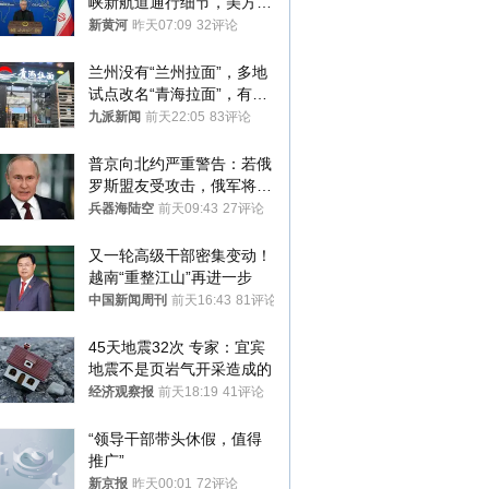
峡新航道通行细节，美方再
提“倒计时”
新黄河
昨天07:09
32评论
兰州没有“兰州拉面”，多地
试点改名“青海拉面”，有商
家改名已两年
九派新闻
前天22:05
83评论
普京向北约严重警告：若俄
罗斯盟友受攻击，俄军将动
用核武器保护
兵器海陆空
前天09:43
27评论
又一轮高级干部密集变动！
越南“重整江山”再进一步
中国新闻周刊
前天16:43
81评论
45天地震32次 专家：宜宾
地震不是页岩气开采造成的
经济观察报
前天18:19
41评论
“领导干部带头休假，值得
推广”
新京报
昨天00:01
72评论