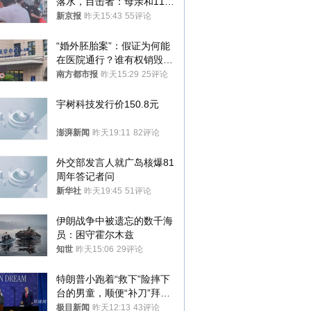
落水，目击者：母亲和11岁
儿子先后被打捞上岸
新京报
昨天15:43
55评论
“婚外胚胎案”：假证为何能
在医院通行？谁有权销毁胚
胎？
南方都市报
昨天15:29
25评论
宇树科技发行价150.8元
澎湃新闻
昨天19:11
82评论
外交部发言人就广岛核爆81
周年答记者问
新华社
昨天19:45
51评论
伊朗战争中被遗忘的数千海
员：困守霍尔木兹
知世
昨天15:06
29评论
特朗普小跑着“救下”险摔下
台的男童，顺便“补刀”拜
登：“我可不想他像拜登一
极目新闻
昨天12:13
43评论