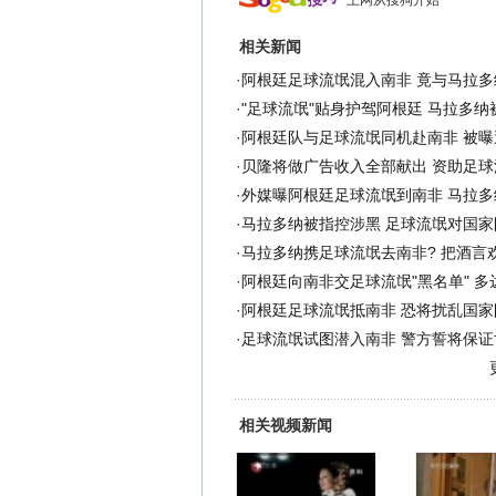
上网从搜狗开始
相关新闻
·
阿根廷足球流氓混入南非 竟与马拉多
·
"足球流氓"贴身护驾阿根廷 马拉多纳
·
阿根廷队与足球流氓同机赴南非 被曝
·
贝隆将做广告收入全部献出 资助足球
·
外媒曝阿根廷足球流氓到南非 马拉多
·
马拉多纳被指控涉黑 足球流氓对国家
·
马拉多纳携足球流氓去南非? 把酒言
·
阿根廷向南非交足球流氓"黑名单" 多达
·
阿根廷足球流氓抵南非 恐将扰乱国家
·
足球流氓试图潜入南非 警方誓将保证
相关视频新闻