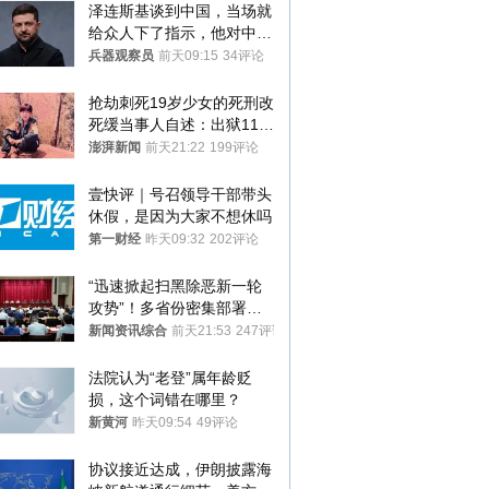
泽连斯基谈到中国，当场就
给众人下了指示，他对中国
和中乌关系，显然又有了新
兵器观察员
前天09:15
34评论
的想法
抢劫刺死19岁少女的死刑改
死缓当事人自述：出狱11年
间始终刻意躲避被害人家属
澎湃新闻
前天21:22
199评论
壹快评｜号召领导干部带头
休假，是因为大家不想休吗
第一财经
昨天09:32
202评论
“迅速掀起扫黑除恶新一轮
攻势”！多省份密集部署，
公布举报方式
新闻资讯综合
前天21:53
247评论
法院认为“老登”属年龄贬
损，这个词错在哪里？
新黄河
昨天09:54
49评论
协议接近达成，伊朗披露海