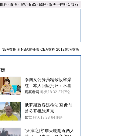
邮件
-
微博
-
博客
-
BBS
-
说吧
-
微博
-
搜狗
-
17173
程
NBA数据库
NBA转播表
CBA赛程
2012体坛赛历
评榜
泰国女公务员精致妆容爆
红，本人回应批评：不喜欢
就别看
观察者网
昨天18:32
27评论
俄罗斯政客逃往法国 此前
曾公开挑战普京
知世
昨天18:38
64评论
“天津之眼”摩天轮附近两人