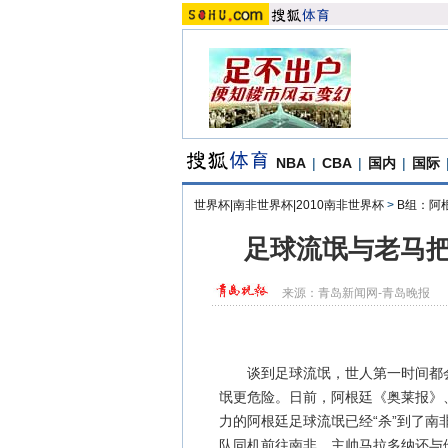
NBA
|
CBA
|
国内
|
国际
世界杯|南非世界杯|2010南非世界杯
>
B组：阿
足球流氓与老马把
来源：
青岛新闻网-青岛晚报
谈到足球流氓，世人第一时间都会
氓更危险。日前，阿根廷《奥莱报》
力的阿根廷足球流氓已经“杀”到了
队同机前往南非，主帅马拉多纳还与