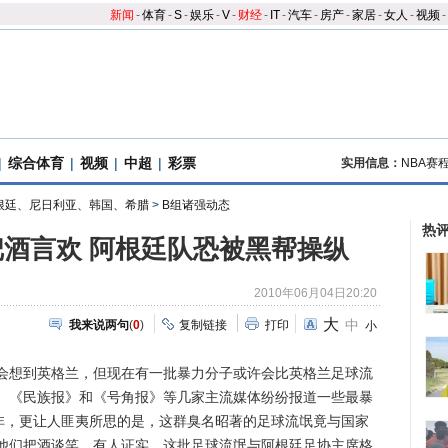
新闻
-
体育
-
S
-
娱乐
-
V
-
财经
-
IT
-
汽车
-
房产
-
家居
-
女人
-
视频
-
|
综合体育
|
视频
|
中超
|
彩票
实用信息：
NBA赛
根廷、尼日利亚、韩国、希腊
>
B组诸强动态
热
酒言欢 阿根廷队恐被黑帮操纵
2010年06月04日20:20
大
中
我来说两句
(
0
)
复制链接
打印
小
想到英格兰，但现在有一批暴力分子或许会比英格兰足球流
、《民族报》和《号角报》等几家主流媒体纷纷报道一些最暴
南非，更让人匪夷所思的是，这群臭名昭著的足球流氓竟与国家
他们把酒谈笑。有人证实，这批足球流氓与阿根廷足协主席格