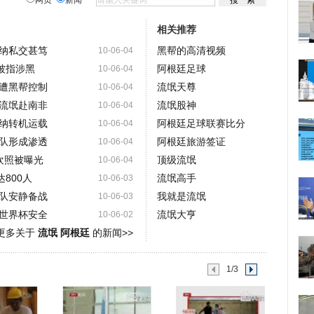
网页
新闻
相关推荐
纳私交甚笃
黑帮的高清视频
10-06-04
被指涉黑
阿根廷足球
10-06-04
遭黑帮控制
流氓天尊
10-06-04
流氓赴南非
流氓股神
10-06-04
纳转机运载
阿根廷足球联赛比分
10-06-04
队形成渗透
阿根廷旅游签证
10-06-04
欢照被曝光
顶级流氓
10-06-04
800人
流氓高手
10-06-03
队安静备战
我就是流氓
10-06-03
世界杯安全
流氓大亨
10-06-02
更多关于
流氓 阿根廷
的新闻>>
1/3