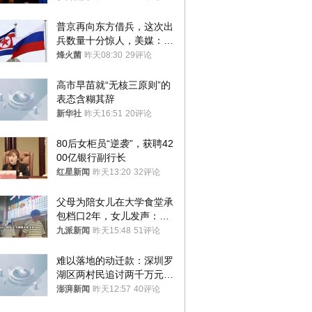
样摔下来”
普京再向东方借兵，这次出
兵数量十分惊人，美媒：俄
朝要动真格？
烽火菌
昨天08:30
29评论
高市早苗就“无核三原则”的
表态含糊其辞
新华社
昨天16:51
20评论
80后女柜员“逆袭”，获聘42
00亿银行副行长
红星新闻
昨天13:20
32评论
父母为陪女儿在大学食堂承
包档口2年，女儿发声：初
衷是为了陪伴，毕业后将不
九派新闻
昨天15:48
51评论
再营业
难以落地的动迁款：深圳罗
湖区两村民追讨两千万元动
迁款八年未果
澎湃新闻
昨天12:57
40评论