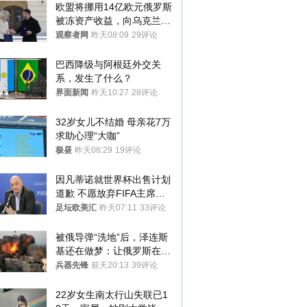
欧盟将挪用14亿欧元俄罗斯
被冻资产收益，向乌克兰提
供援助
观察者网
昨天08:09
29评论
巴西降级与阿根廷外交关
系，发生了什么？
界面新闻
昨天10:27
28评论
32岁女儿不结婚 母亲花7万
求助心理“大咖”
极昼
昨天08:29
19评论
因凡蒂诺就世界杯出售计划
道歉 不愿放弃FIFA主席职
位
足坛欧美汇
昨天07:11
33评论
被俄导弹“洗地”后，泽连斯
基还在做梦：让俄罗斯在冬
季前求和？
兵器先锋
前天20:13
39评论
22岁女生南太行山失联已1