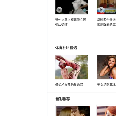
哥伦比亚名模毒枭在阿
历时四年修缮
根廷被捕
隆剧院盛装重
体育社区精选
俄柔术女孩豹纹诱惑
美女足队花泳
精彩推荐