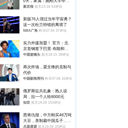
0天，家属：她刚大学毕业
想到山里旅行
新京报
前天23:18
63评论
新版76人强过当年宇宙勇？
这一次杜兰特错的离谱了
NBA广角
昨天07:04
37评论
实力外援加盟！ 官方：北
京首钢签下巴里·布朗和桑
普森
中国篮镜头
前天18:15
39评论
再次炸场，梁文锋的克制与
代价
中国新闻周刊
昨天07:06
20评论
俄罗斯征兵乱象：熟人设
局，拉一个人给8000元
知世
前天19:29
153评论
恩将仇报，中方刚买48万吨
大豆，美制裁中国瓜子，布
林肯措辞变了
兵器展望
前天16:58
20评论