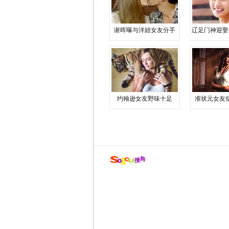
谢晖曝与洋妞女友分手
辽足门神迎娶
约翰逊女友野味十足
准状元女友