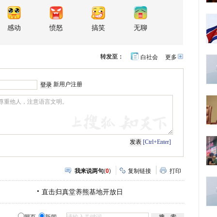
感动
愤怒
搞笑
无聊
转发至：
白社会
更多
开
心
人
网
人
豆
网
瓣
爱
新用户注册
分
享
[Ctrl+Enter]
我来说两句
(
0
)
复制链接
打印
直击归真堂养熊基地开放日