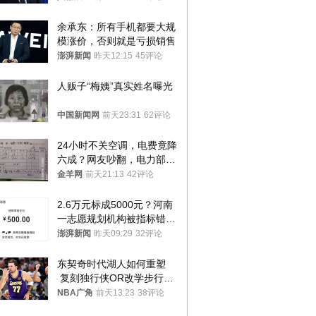
余承东：所有手机都要大规
模涨价，否则就是亏损销售
澎湃新闻
昨天12:15
45评论
人贩子“梅姨”真实姓名曝光
中国新闻网
前天23:31
62评论
24小时不关空调，电费竟降
六成？网友吵翻，电力部门
回应→
金羊网
前天21:13
42评论
2.6万元标成5000元？河南
一志愿规划机构被指标错学
费致考生复读
澎湃新闻
昨天09:29
32评论
东契奇时代湖人如何重塑
 复刻独行侠OR改学步行
者？
NBA广角
前天13:23
38评论