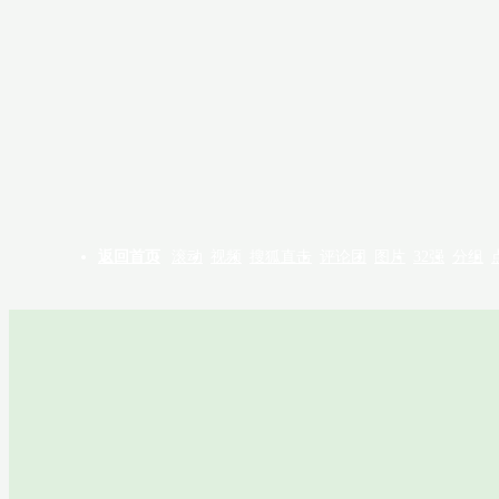
返回首页
滚动
视频
搜狐直击
评论团
图片
32强
分组