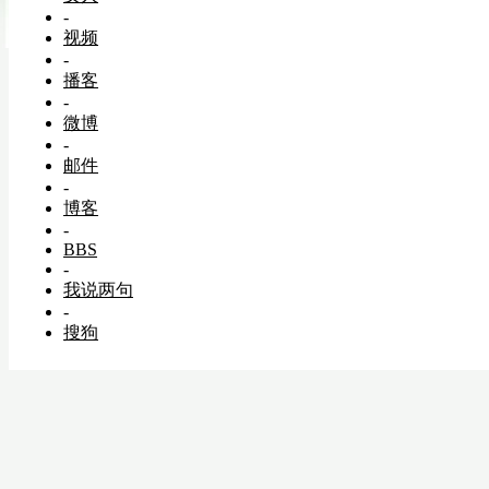
-
视频
-
播客
-
微博
-
邮件
-
博客
-
BBS
-
我说两句
-
搜狗