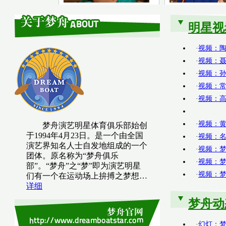
黄征个性发型
高峰接受采访
明星视
·
视频：陶
·
视频：聂
·
视频：孙
·
视频：常
·
视频：高
·
视频：黄
梦舟演艺明星体育俱乐部始创
于1994年4月23日。是一个由全国
·
视频：名
演艺界知名人士自发地组成的一个
·
视频：
团体。原名称为“梦舟俱乐
·
视频：
部”。“梦舟”之“梦”即为演艺明星
·
视频：梦
们有一个在运动场上拚搏之梦想…
详细
梦舟动
·
幻灯：梦