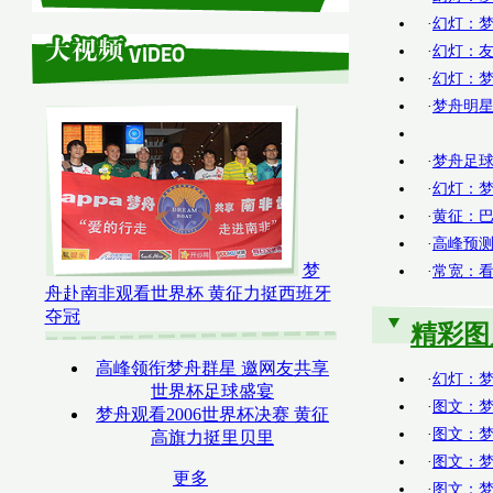
·
幻灯：梦
·
幻灯：友
·
幻灯：梦
·
梦舟明星
·
梦舟足球队
·
幻灯：梦
·
黄征：巴
·
高峰预测
梦
·
常宽：看
舟赴南非观看世界杯 黄征力挺西班牙
夺冠
精彩图
高峰领衔梦舟群星 邀网友共享
·
幻灯：梦
世界杯足球盛宴
·
图文：梦
梦舟观看2006世界杯决赛 黄征
·
图文：梦
高旗力挺里贝里
·
图文：梦
更多
·
图文：梦