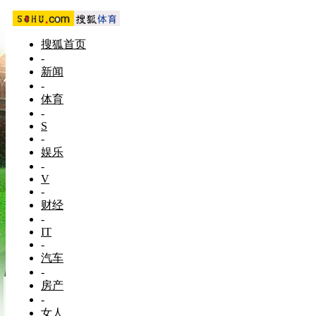
搜狐首页
-
新闻
-
体育
-
S
-
娱乐
-
V
-
财经
-
IT
-
汽车
-
房产
-
女人