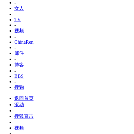
-
女人
-
TV
-
视频
-
ChinaRen
-
邮件
-
博客
-
BBS
-
搜狗
返回首页
滚动
|
搜狐直击
|
视频
|