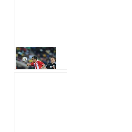
幻灯：新西兰三连平遗憾出局
球员失望抱头痛哭
2010-06-25 00:59
图文：巴拉圭对阵新西兰 莫雷
尔在比赛中拼抢
2010-06-24 23:18