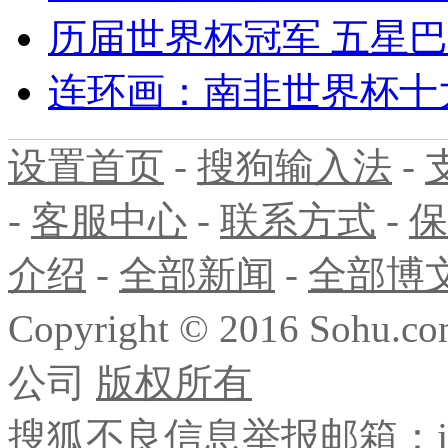
历届世界杯冠军 五星
连环画：南非世界杯十
设置首页
-
搜狗输入法
-
-
客服中心
-
联系方式
-
保
介绍
-
全部新闻
-
全部博
Copyright
©
2016 Sohu.com
公司
版权所有
搜狐不良信息举报邮箱：