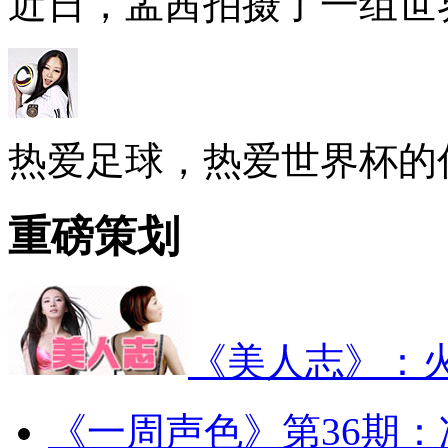
近日，孟茜拍摄了一组世
热爱足球，热爱世界杯的
重磅策划
《美人志》：
《一周声色》第36期