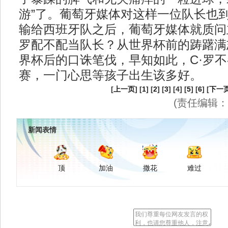
游”了。葡萄牙媒体对这样一位队长也
输给西班牙队之后，葡萄牙媒体就质问
罗配不配当队长？从世界杯前的踌躇满
界杯后的口诛笔伐，早知如此，C·罗
赛，一门心思等孩子出生该多好。
[
上一页
] [
1
] [
2
] [
3
] [4] [
5
] [
6
] [
下一
(责任编辑
新闻表情
顶
加油
撒花
难过