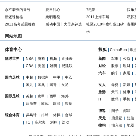
永不磨灭的番号
夏日甜心
7电影
快乐
新还珠格格
姚明退役
2011上海车展
私募
2011高考试题答案
感动中国十大母亲评选
社区2010年度行业口碑
贵州
榜
网站地图
体育中心
搜狐
|
ChinaRen
|
焦
篮球世界
|
NBA
|
赛程
|
视频
|
直播表
新闻
|
军事
|
公益
|
|
CBA
|
男篮
|
姚明
|
易建联
财经
|
股票
|
理财
|
汽车
|
购车
|
家居
|
国内足球
|
中超
|
数据库
|
中甲
|
中乙
|
国足
|
国奥
|
国青
|
女足
女人
|
母婴
|
新娘
|
旅游
|
天气
|
健康
|
国际足球
|
英超
|
意甲
|
西甲
|
海外
IT
|
数码
|
手机
|
|
欧预赛
|
欧冠
|
欧联
|
数据
博客
|
圈子
|
邮箱
|
综合体育
|
乒乓球
|
排球
|
体操
|
台球
天龙
|
鹿鼎记
|
短信
|
F1
|
高尔夫
|
刘翔
|
滚动
搜狗
|
输入法
|
地图