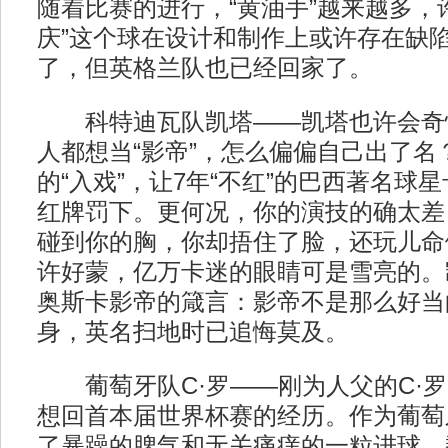
随着比赛的进行，“黄油手”越来越多，
庆”这个球在设计和制作上或许存在缺
了，但英格兰队也已经回家了。
科特迪瓦队凯塔——凯塔也许会奇
人都想当“影帝”，怎么偏偏自己出了名
的“入戏”，让7年“不红”的巴西著名球
红牌罚下。更何况，你的演技的确太差
碰到你的胸，你却捂住了脸，还玩儿命
许好蒙，亿万卡迷的眼睛可是雪亮的。
奥斯卡影帝的箴言：影帝不是那么好当
身，英名扫地时已追悔莫及。
葡萄牙队C·罗——刚为人父的C·罗
想回首本届世界杯赛的经历。作为葡萄
了暴躁的脾气和无关痛痒的一粒进球，