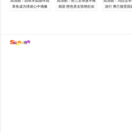
高清图：西班牙如愿夺冠
高清图：荷兰女球迷半裸
高清图：乌拉圭举
章鱼成为球迷心中偶像
相迎 橙色美女惊艳狂欢
游行 弗兰接受国