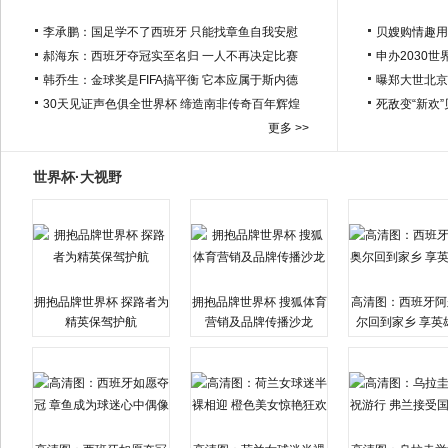
李承鹏：国足学不了西班牙 只能找章鱼自我安慰
贝嫂购情趣用
郝海东：西班牙夺冠实至名归 一人不再决定比赛
申办2030世
韩乔生：金球奖是FIFA搞平衡 它本应属于斯内德
曝郑大世北京
30天见证声色俱全世界杯 缔造南非传奇百年辉煌
死敌变“新欢
更多 >>
世界杯·大视野
拥抱品牌世界杯 探路者为
拥抱品牌世界杯 搜狐体育
高清图：西班牙阿
精英保驾护航
营销及品牌传播沙龙
尔回到家乡 享英