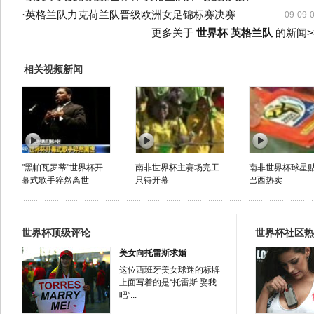
·
英格兰队力克荷兰队晋级欧洲女足锦标赛决赛
09-09-
更多关于
世界杯 英格兰队
的新闻>
相关视频新闻
"黑帕瓦罗蒂"世界杯开
南非世界杯主赛场完工
南非世界杯球星
幕式歌手猝然离世
只待开幕
巴西热卖
世界杯顶级评论
世界杯社区热
美女向托雷斯求婚
这位西班牙美女球迷的标牌
上面写着的是“托雷斯 娶我
吧”...