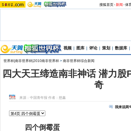
搜狐首页
-
新闻
-
体
视频
|
图库
|
评论
|
策划
|
数据库
|
世界杯|南非世界杯|2010南非世界杯
>
南非世界杯综合新闻
四大天王缔造南非神话 潜力股
奇
来源：
中国青年报
作者：慈鑫
我来说两
四个倒霉蛋