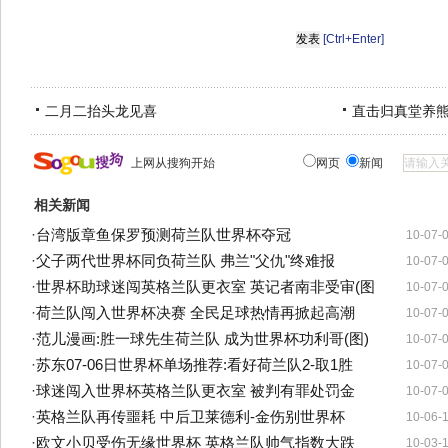
[Ctrl+Enter]
二月二抬头龙见喜
直击归真堂养
上网从搜狗开始
网页
新闻
相关新闻
·
台湾版章鱼保罗预测荷兰队世界杯夺冠
10-07-
·
父子两代世界杯同负荷兰队 弗兰"父仇"终难报
10-07-
·
世界杯助球迷闯英格兰队更衣室 英记者南非受审(图
10-07-
·
荷兰队闯入世界杯决赛 全民足球热情再掀起高潮
10-07-
·
范儿漫画:胜一球先生荷兰队 成为世界杯功利哥(图)
10-07-
·
苏东07-06日世界杯单场推荐:看好荷兰队2-取1胜
10-07-
·
球迷闯入世界杯英格兰队更衣室 被判有罪处罚金
10-07-
·
英格兰队再传噩耗 中后卫莱德利-金伤别世界杯
10-06-
·
欧文小贝受伤无缘世界杯 英格兰队帅气指数大跌
10-03-