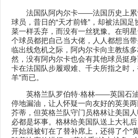
法国队阿内尔卡——法国历史上累
球员，昔日的“天才前锋”，却被法国足
菜一样丢弃，而没有一丝犹豫。在明星
个球员都把自己当大佬，人人都想当带
临出线危机之际，阿内尔卡向主教练多
然，没有阿内尔卡也会有其他球员挺身
卡在法国队步履艰难、千夫所指之时，
羊”而已。
英格兰队罗伯特·格林——英国石油
停地漏油，让人怀疑一向友好的英美两
芥蒂，但英格兰队守门员格林让美国人
必都是坏事。格林给美国队送上大礼后
开始就被钉在了替补席上，还得了个“黄