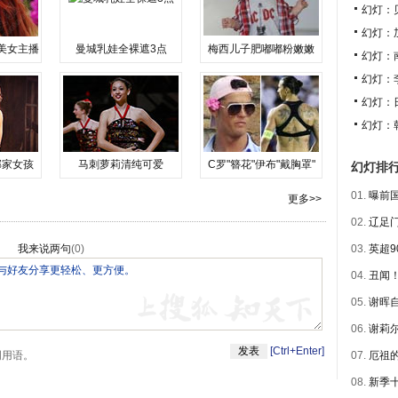
幻灯：
幻灯：
美女主播
曼城乳娃全裸遮3点
梅西儿子肥嘟嘟粉嫩嫩
幻灯：
幻灯：
幻灯：
幻灯：
邻家女孩
马刺萝莉清纯可爱
C罗"簪花"伊布"戴胸罩"
幻灯排
01.
曝前国
更多>>
02.
辽足门
我来说两句
(
0
)
03.
英超9
04.
丑闻！
05.
谢晖自
06.
谢莉尔
[Ctrl+Enter]
明用语。
07.
厄祖的
08.
新季