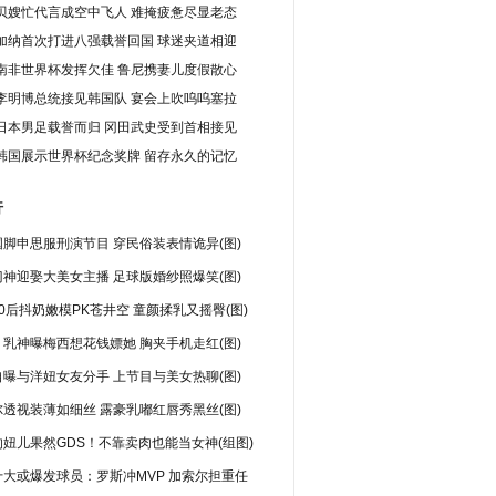
贝嫂忙代言成空中飞人 难掩疲惫尽显老态
加纳首次打进八强载誉回国 球迷夹道相迎
南非世界杯发挥欠佳 鲁尼携妻儿度假散心
李明博总统接见韩国队 宴会上吹呜呜塞拉
日本男足载誉而归 冈田武史受到首相接见
韩国展示世界杯纪念奖牌 留存永久的记忆
行
脚申思服刑演节目 穿民俗装表情诡异(图)
神迎娶大美女主播 足球版婚纱照爆笑(图)
0后抖奶嫩模PK苍井空 童颜揉乳又摇臀(图)
乳神曝梅西想花钱嫖她 胸夹手机走红(图)
曝与洋妞女友分手 上节目与美女热聊(图)
透视装薄如细丝 露豪乳嘟红唇秀黑丝(图)
妞儿果然GDS！不靠卖肉也能当女神(组图)
十大或爆发球员：罗斯冲MVP 加索尔担重任