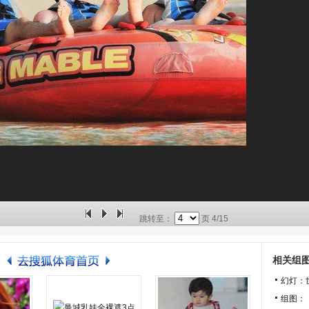
跳转至：
页
4/15
相关组
幻灯：
组图：