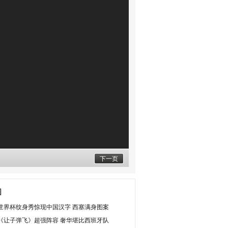
下一页
图
世界杯纹身秀惊现中国汉字 西塞满身图案
《让子弹飞》超强阵容 奢华堪比西班牙队