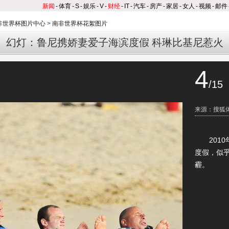
新闻
-
体育
-
S
-
娱乐
-
V
-
财经
-
IT
-
汽车
-
房产
-
家居
-
女人
-
视频
-
邮件
南非世界杯图片中心
>
南非世界杯花絮图片
幻灯：鲁尼携娇妻爱子海滨度假 科琳比基尼惹火
4
/15
来源：搜狐
2010
度假，似
霾。