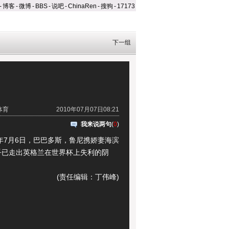
-
博客
-
微博
-
BBS
-
说吧
-
ChinaRen
-
搜狗
-
17173
下一组
体育
2010年07月07日08:21
我来说两句
(
0
)
年7月6日，巴巴多斯，鲁尼携娇妻海滨
乎已走出英格兰在世界杯上失利的阴
(责任编辑：丁伟峰)