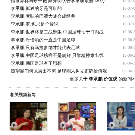
·
借世界杯再炒一把 陈亦明状告李承鹏索赔430万
10-07-
·
李承鹏:孤独的牙是可耻的
10-07-
·
李承鹏:变味的巴荷大战会成经典
10-07-
·
李承鹏:罗,也只是个传说
10-07-
·
李承鹏:世界杯是二战翻版 中国足球忙于打内战
10-06-
·
李承鹏:哥借喻的一直是中国足球
10-06-
·
李承鹏:只有马拉多纳才能代表足球
10-06-
·
李承鹏:中国足球榜样不是朝鲜 只靠精神难出线
10-06-
·
李承鹏:韩国足球有了思想
10-06-
·
谭望嵩们何以层出不穷 足球圈未树立正确价值观
09-06-
更多关于
李承鹏 价值观
的新闻>
相关视频新闻