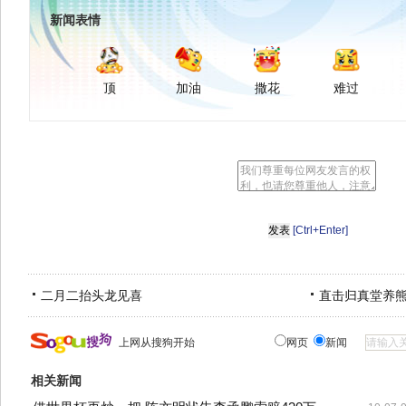
新闻表情
顶
加油
撒花
难过
[Ctrl+Enter]
二月二抬头龙见喜
直击归真堂养
上网从搜狗开始
网页
新闻
相关新闻