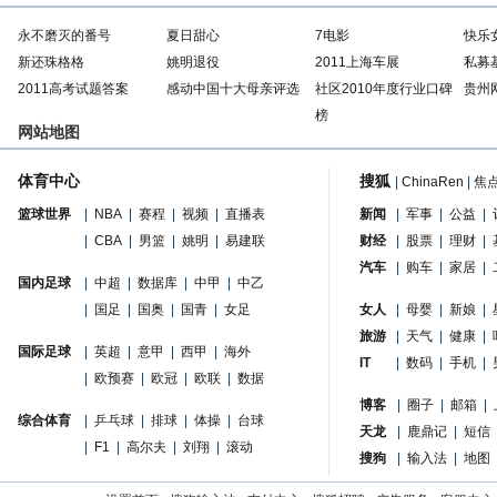
永不磨灭的番号
夏日甜心
7电影
快乐
新还珠格格
姚明退役
2011上海车展
私募
2011高考试题答案
感动中国十大母亲评选
社区2010年度行业口碑
贵州
榜
网站地图
体育中心
搜狐
|
ChinaRen
|
焦
篮球世界
|
NBA
|
赛程
|
视频
|
直播表
新闻
|
军事
|
公益
|
|
CBA
|
男篮
|
姚明
|
易建联
财经
|
股票
|
理财
|
汽车
|
购车
|
家居
|
国内足球
|
中超
|
数据库
|
中甲
|
中乙
|
国足
|
国奥
|
国青
|
女足
女人
|
母婴
|
新娘
|
旅游
|
天气
|
健康
|
国际足球
|
英超
|
意甲
|
西甲
|
海外
IT
|
数码
|
手机
|
|
欧预赛
|
欧冠
|
欧联
|
数据
博客
|
圈子
|
邮箱
|
综合体育
|
乒乓球
|
排球
|
体操
|
台球
天龙
|
鹿鼎记
|
短信
|
F1
|
高尔夫
|
刘翔
|
滚动
搜狗
|
输入法
|
地图