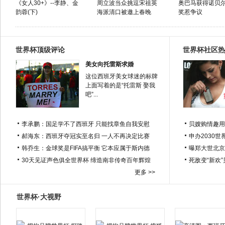
《女人30+》--李静、金
周立波当众挑逗宋祖英
奥巴马获得诺贝
韵蓉(下)
海派清口被邀上春晚
奖惹争议
世界杯顶级评论
世界杯社区热
美女向托雷斯求婚
这位西班牙美女球迷的标牌
上面写着的是“托雷斯 娶我
吧”...
李承鹏：国足学不了西班牙 只能找章鱼自我安慰
贝嫂购情趣用
郝海东：西班牙夺冠实至名归 一人不再决定比赛
申办2030世
韩乔生：金球奖是FIFA搞平衡 它本应属于斯内德
曝郑大世北京
30天见证声色俱全世界杯 缔造南非传奇百年辉煌
死敌变“新欢
更多 >>
世界杯·大视野