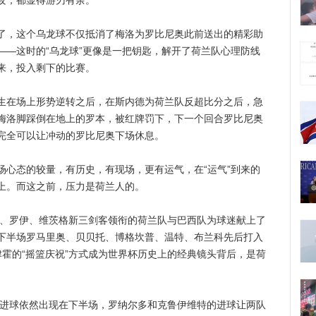
攻，都显得游刃有余。
，这个乌龙球不仅抵消了梅洛为罗比尼奥此前送出的精彩助
——这时的“乌龙球”更像是一把钥匙，解开了荷兰队心理防线
来，投入剩下的比赛。
在场上形势逆转之后，在斯内德为荷兰队反超比分之后，急
梅洛脚踩倒在地上的罗本，被红牌罚下，下一个回合罗比尼奥
完全可以让冲动的罗比尼奥下场休息。
态的较量，有历史，有现场，更有运气，在“运气”到来的
上。而这之前，压力是荷兰人的。
、罗伊、维茨格新三剑客领衔的荷兰队与巴西队为球迷献上了
下半场罗马里奥、贝贝托、博格坎普、温特、布兰科先后打入
霍的“摇篮庆祝”方式成为世界杯历史上的经典镜头背后，是荷
进球依然出现在下半场，罗纳尔多和克鲁伊维特的进球让两队