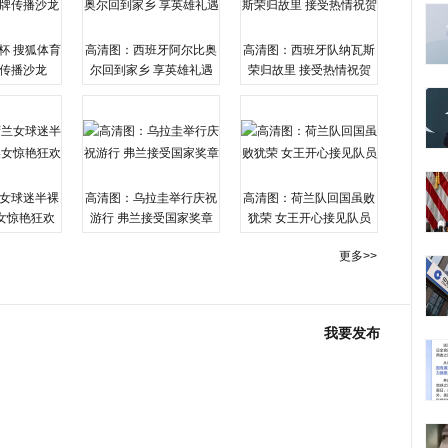
杯 搜狐体育
高清图：西班牙阿尔比奥
高清图：西班牙队纳瓦斯
传播沙龙
尔回到家乡 享英雄礼遇
荣归故里 接受热情祝贺
女球迷半裸
高清图：乌拉圭举行庆祝
高清图：荷兰队回国虽败
女惊艳狂欢
游行 弗兰接受国家奖章
犹荣 女王开心接见队员
更多>>
我要发布