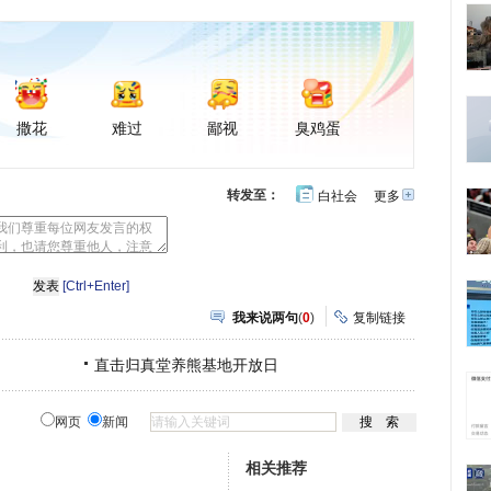
撒花
难过
鄙视
臭鸡蛋
转发至：
白社会
更多
开
心
豆
网
瓣
[Ctrl+Enter]
我来说两句
(
0
)
复制链接
直击归真堂养熊基地开放日
网页
新闻
相关推荐