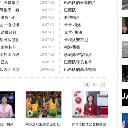
兰浪费单刀
巴西队的最新图片
10-07-03
辱集于一身
巴西队
10-07-03
梅洛仅4分
血神梅洛
10-07-03
友一语成谶
卡卡 梅洛
10-07-03
踩踏最致命
克雷· 梅洛
10-07-03
出队(图)
卡梅洛安东尼
10-07-03
是来捧杯的
梅洛葡萄
10-07-02
练加练点球
珍藏苏维翁梅洛
10-07-02
蒂亚戈
巴西队球员名单
10-06-25
队必会出线
巴西队的高清视频
10-06-12
1/1
四川捐款
阿尔及利亚失误连连 巴
乒乓球团体比赛抽签完