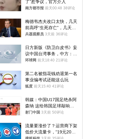
了”惹争议，官方介入
南方都市报
前天00:48
38评论
梅德韦杰夫改口太快，几天
前高呼“生死存亡”，几天后
又换了一个说法
兵器观察员
3天前
36评论
日方新版《防卫白皮书》妄
议中国台湾事务，中方：强
烈不满、坚决反对，已向日
环球网
前天18:40
21评论
方严正交涉
第二名被指花钱劝退第一名 
事业编考试还能这么玩
狐度
前天15:40
41评论
韩媒：中国U17国足绝杀阿
森纳 这给韩国足球敲响了
警钟
射门中国
3天前
50评论
流量要涨价了？运营商下架
低价大流量卡，“19元200
G”成为历史
搜狐科技
3天前
35评论