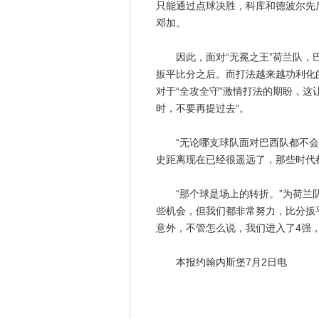
只能通过点球决胜，科库和德波尔先
邓加。
因此，面对“无冕之王”荷兰队，巴
扳平比分之后。而打法越来越功利化
对于“全攻全守”激情打法的期盼，这
时，不要再提过去”。
“无论哪支球队面对巴西队都不会感
史距离现在已经很遥远了，那些时代
“那个球是场上的转折。”为荷兰队
些机会，但我们都非常努力，比分扳
意外，不管怎么说，我们进入了4强，
本报约翰内斯堡7月2日电