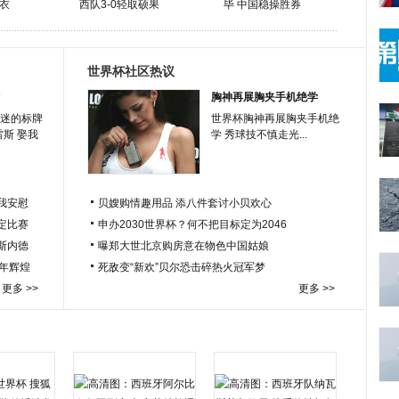
衣
西队3-0轻取硕果
毕 中国稳操胜券
世界杯社区热议
胸神再展胸夹手机绝学
迷的标牌
世界杯胸神再展胸夹手机绝
雷斯 娶我
学 秀球技不慎走光...
我安慰
贝嫂购情趣用品 添八件套讨小贝欢心
定比赛
申办2030世界杯？何不把目标定为2046
于斯内德
曝郑大世北京购房意在物色中国姑娘
百年辉煌
死敌变“新欢”贝尔恐击碎热火冠军梦
更多 >>
更多 >>