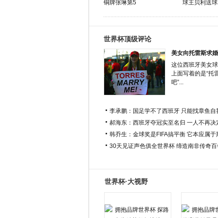
铜牌张琳第5
球王贝利送球
世界杯顶级评论
美女向托雷斯求婚
这位西班牙美女球
上面写着的是“托
吧”...
李承鹏：国足学不了西班牙 只能找章鱼自
郝海东：西班牙夺冠实至名归 一人不再决
韩乔生：金球奖是FIFA搞平衡 它本应属
30天见证声色俱全世界杯 缔造南非传奇
世界杯·大视野