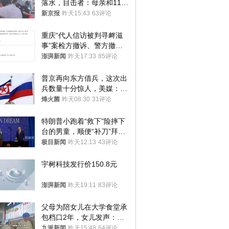
落水，目击者：母亲和11岁
儿子先后被打捞上岸
新京报
昨天15:43
63评论
重庆“代人信访被判寻衅滋
事”案检方撤诉、警方撤
案，两被告人获国赔
澎湃新闻
昨天17:33
85评论
普京再向东方借兵，这次出
兵数量十分惊人，美媒：俄
朝要动真格？
烽火菌
昨天08:30
31评论
特朗普小跑着“救下”险摔下
台的男童，顺便“补刀”拜
登：“我可不想他像拜登一
极目新闻
昨天12:13
43评论
样摔下来”
宇树科技发行价150.8元
澎湃新闻
昨天19:11
83评论
父母为陪女儿在大学食堂承
包档口2年，女儿发声：初
衷是为了陪伴，毕业后将不
九派新闻
昨天15:48
64评论