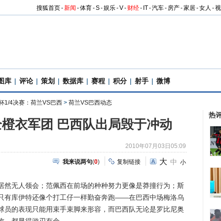
搜狐首页
-
新闻
-
体育
-
S
-
娱乐
-
V
-
财经
-
IT
-
汽车
-
房产
-
家居
-
女人
-
视
图库
|
评论
|
策划
|
数据库
|
赛程
|
积分
|
射手
|
微博
杯1/4决赛：荷兰VS巴西
>
荷兰VS巴西动态
热
橙衣军团 巴西队出局毁于冲动
2010年07月03日05:09
大
中
我来说两句
(
0
)
复制链接
小
然无人领会；范佩西在前场的种种努力更像是莽撞行为；斯
只有库伊特还像个打工仔一样勤奋奔跑——在巴西中场梅洛乌
球员的表现只能用束手束脚来形容，而巴西队无论是罗比尼奥