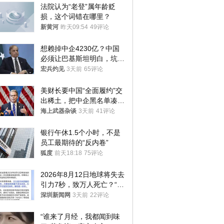
法院认为“老登”属年龄贬
损，这个词错在哪里？
新黄河
昨天09:54
49评论
想赖掉中企4230亿？中国
必须让巴基斯坦明白，坑中
国人钱的代价！
宏兵灼见
3天前
65评论
美财长要中国“全面履约”交
出稀土，把中企黑名单凑到
187家，中方做最坏打算
海上武器杂谈
3天前
41评论
银行午休1.5个小时，不是
员工最期待的“反内卷”
狐度
前天18:18
75评论
2026年8月12日地球将失去
引力7秒，致万人死亡？“该
说法是借日全食来制造恐
深圳新闻网
3天前
22评论
慌”
“谁来了月经，我都闻到味