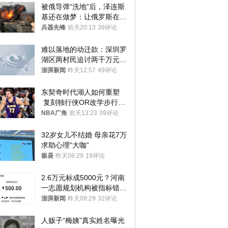
被俄导弹“洗地”后，泽连斯
基还在做梦：让俄罗斯在冬
季前求和？
兵器先锋
前天20:13
39评论
难以落地的动迁款：深圳罗
湖区两村民追讨两千万元动
迁款八年未果
澎湃新闻
昨天12:57
49评论
东契奇时代湖人如何重塑
 复刻独行侠OR改学步行
者？
NBA广角
前天13:23
39评论
32岁女儿不结婚 母亲花7万
求助心理“大咖”
极昼
昨天08:29
19评论
2.6万元标成5000元？河南
一志愿规划机构被指标错学
费致考生复读
澎湃新闻
昨天09:29
32评论
人贩子“梅姨”真实姓名曝光