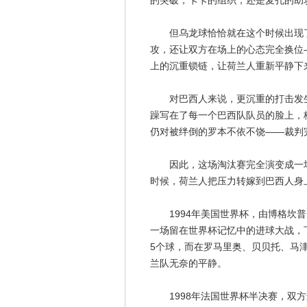
的突破，卡卡的组织，还是麦孔的助
但乌龙球恰恰就在这个时候出现了
攻，还让双方在场上的心态完全换位
上的沉重锁链，让荷兰人重新平静下
对巴西人来说，更沉重的打击发生
躁写在了每一个巴西队队员的脸上，
仍对被绊倒的罗本不依不饶——裁判
因此，这场淘汰赛完全演变成一场心
时候，荷兰人把压力转嫁到巴西人身
1994年美国世界杯，由博格坎普
一场留在世界杯记忆中的进球大战，
5个球，而在罗马里奥、贝贝托、马津
兰队无奈的平静。
1998年法国世界杯半决赛，双方