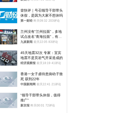
壹快评｜号召领导干部带头
休假，是因为大家不想休吗
第一财经
昨天09:32
203评论
兰州没有“兰州拉面”，多地
试点改名“青海拉面”，有商
家改名已两年
九派新闻
前天22:05
83评论
45天地震32次 专家：宜宾
地震不是页岩气开采造成的
经济观察报
前天18:19
41评论
香港一女子虐待患病幼子致
死 获刑22年
中国新闻网
前天22:41
21评论
“领导干部带头休假，值得
推广”
新京报
昨天00:01
72评论