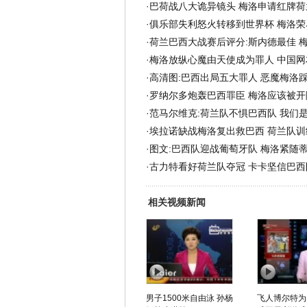
·
巴荷战八大诡异镜头 梅洛申请红牌荷
·
俱乐部失利怒火转移到世界杯 梅洛荣
·
荷兰巴西大战赛后评分:斯内德最佳 
·
梅洛放纵心魔由天使成为罪人 中国网
·
高清图:巴西出局五大罪人 恶魔梅洛
·
罗纳尔多炮轰巴西罪臣 梅洛应该被开除
·
范马尔维克:荷兰队不惧巴西队 我们
·
埃拉诺缺战梅洛复出救巴西 荷兰队训
·
图文:巴西队迎战葡萄牙队 梅洛紧随
·
古力特看好荷兰队夺冠 卡卡坚信巴西
相关视频新闻
男子1500米自由泳 孙杨
飞人博尔特为