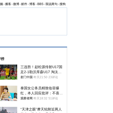
频
-
播客
-
微博
-
邮件
-
博客
-
BBS
-
我说两句
-
搜狗
评榜
三连胜！赵松源传射U17国
足2-1勒沃库森U17 淘汰赛
将战河床
射门中国
昨天21:50
23评论
泰国女公务员精致妆容爆
红，本人回应批评：不喜欢
就别看
观察者网
昨天18:32
51评论
“天津之眼”摩天轮附近两人