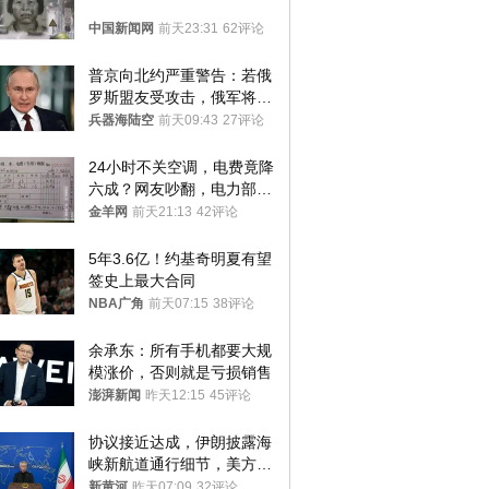
中国新闻网
前天23:31
62评论
普京向北约严重警告：若俄
罗斯盟友受攻击，俄军将动
用核武器保护
兵器海陆空
前天09:43
27评论
24小时不关空调，电费竟降
六成？网友吵翻，电力部门
回应→
金羊网
前天21:13
42评论
5年3.6亿！约基奇明夏有望
签史上最大合同
NBA广角
前天07:15
38评论
余承东：所有手机都要大规
模涨价，否则就是亏损销售
澎湃新闻
昨天12:15
45评论
协议接近达成，伊朗披露海
峡新航道通行细节，美方再
提“倒计时”
新黄河
昨天07:09
32评论