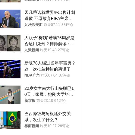
再营业
因凡蒂诺就世界杯出售计划
道歉 不愿放弃FIFA主席职
位
足坛欧美汇
昨天07:11
33评论
人贩子“梅姨”若满75周岁是
否适用死刑？律师解读：很
大概率不会被判处死刑
九派新闻
昨天19:48
27评论
新版76人强过当年宇宙勇？
这一次杜兰特错的离谱了
NBA广角
昨天07:04
37评论
22岁女生南太行山失联已1
0天，家属：她刚大学毕业
想到山里旅行
新京报
前天23:18
64评论
巴西降级与阿根廷外交关
系，发生了什么？
界面新闻
昨天10:27
28评论