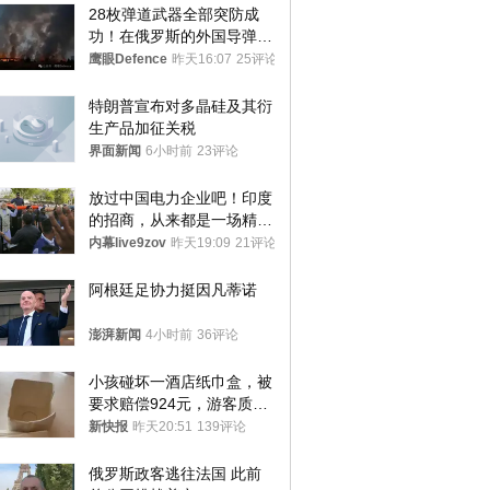
28枚弹道武器全部突防成
功！在俄罗斯的外国导弹发
射车都是合法打击目标
鹰眼Defence
昨天16:07
25评论
特朗普宣布对多晶硅及其衍
生产品加征关税
界面新闻
6小时前
23评论
放过中国电力企业吧！印度
的招商，从来都是一场精准
收割
内幕live9zov
昨天19:09
21评论
阿根廷足协力挺因凡蒂诺
澎湃新闻
4小时前
36评论
小孩碰坏一酒店纸巾盒，被
要求赔偿924元，游客质疑
酒店房客物品超高标价，市
新快报
昨天20:51
139评论
监部门：不违规
俄罗斯政客逃往法国 此前