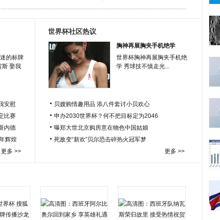
世界杯社区热议
胸神再展胸夹手机绝学
迷的标牌
世界杯胸神再展胸夹手机绝
雷斯 娶我
学 秀球技不慎走光...
我安慰
贝嫂购情趣用品 添八件套讨小贝欢心
定比赛
申办2030世界杯？何不把目标定为2046
于斯内德
曝郑大世北京购房意在物色中国姑娘
百年辉煌
死敌变“新欢”贝尔恐击碎热火冠军梦
更多 >>
更多 >>