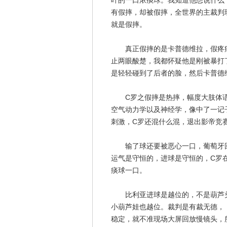
叶的一口浓痰球。我知道他想说什么
有假摔，却被假摔，全世界的主裁判
就是假摔。
真正假摔的是卡普德维拉，假疼痛
止两眼酸楚，我都怀疑他是刚被暴打
是轻轻碰到了后者的脸，然后卡普德
C罗之假摔是热摔，幅度大肢体语
空气动力学以及神经学，像中了一记
刺激，C罗还混什么混，退出影帝竞
输了球还要被恶心一口，葡萄牙回
运气是守恒的，进球是守恒的，C罗
痰球一口。
比利亚进球是越位的，不是葫芦头
小葫芦娃也越位。裁判是有裁无德， 
稳定，就不准现场大屏回放慢镜头，