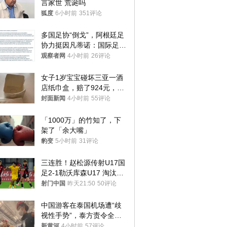
言家世 荒诞吗
狐度
6小时前
351评论
多国足协“倒戈”，阿根廷足
协力挺因凡蒂诺：国际足联
今后应继续在其领导下前行
观察者网
4小时前
26评论
女子1岁宝宝碰坏三亚一酒
店纸巾盒，赔了924元，发
帖吐槽后酒店退还一半的
封面新闻
4小时前
55评论
钱，当地市监局回应
「1000万」的竹知了，下
架了「余大嘴」
豹变
5小时前
31评论
三连胜！赵松源传射U17国
足2-1勒沃库森U17 淘汰赛
将战河床
射门中国
昨天21:50
50评论
中国游客在泰国机场遭“歧
视性手势”，泰方责令全面
调查，对责任人采取最严厉
新黄河
4小时前
57评论