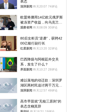
表态
澎湃新闻
昨天20:07
74评论
欧盟将挪用14亿欧元俄罗斯
被冻资产收益，向乌克兰提
供援助
观察者网
昨天08:09
30评论
80后女柜员“逆袭”，获聘42
00亿银行副行长
红星新闻
昨天13:20
32评论
巴西降级与阿根廷外交关
系，发生了什么？
界面新闻
昨天10:27
28评论
难以落地的动迁款：深圳罗
湖区两村民追讨两千万元动
迁款八年未果
澎湃新闻
昨天12:57
49评论
高市早苗就“无核三原则”的
表态含糊其辞
新华社
昨天16:51
19评论