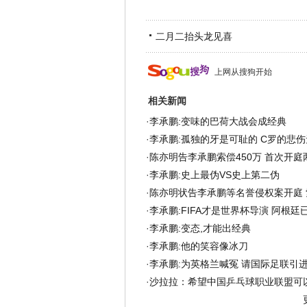
二月二抬头龙见喜
上网从搜狗开始
相关新闻
·
李承鹏:变味的巴荷大战会成经典
·
李承鹏:孤独的牙是可耻的 C罗的悲
·
陈亦明告李承鹏索偿450万 首次开庭
·
李承鹏:史上最伪VS史上第二伪
·
陈亦明状告李承鹏等名誉侵权案开庭 索
·
李承鹏:FIFA才是世界杯导演 阿根廷
·
李承鹏:变态,才能出经典
·
李承鹏:他的笑容像冰刀
·
李承鹏:为英格兰喊冤 请国际足联引进
·
沙拉拉：希望中国乒乓球职业联盟可以