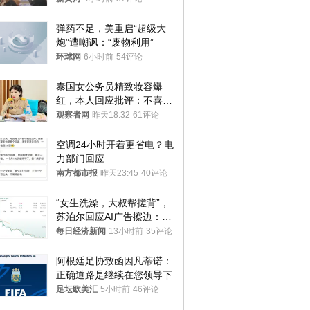
处分
弹药不足，美重启“超级大
炮”遭嘲讽：“废物利用”
环球网
6小时前
54评论
泰国女公务员精致妆容爆
红，本人回应批评：不喜欢
就别看
观察者网
昨天18:32
61评论
空调24小时开着更省电？电
力部门回应
南方都市报
昨天23:45
40评论
“女生洗澡，大叔帮搓背”，
苏泊尔回应AI广告擦边：视
频全下架，已强化内容管理
每日经济新闻
13小时前
35评论
与审核
阿根廷足协致函因凡蒂诺：
正确道路是继续在您领导下
足坛欧美汇
5小时前
46评论