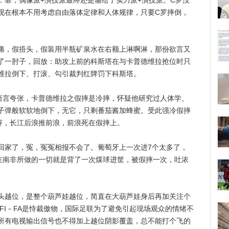
：靠，偶像派+演技派最终还是输给了实力派+演技派。C罗没
现在根本不用考虑自由落体定律和人体规律，只要C罗摔倒，
，假捂头，假装用半瓶矿泉水在右额上淋啊淋，那份欲言又
了一肘子，回放：助攻上前的科斯塔在与卡普德维拉抢位时只
维拉倒下、打滚、勾引裁判红牌罚下科斯塔。
言夸张，卡普德维拉之假摔是冷摔，怀疑他研究过人体学、
子弹般软软地倒下，无它，只剩番茄酱加蜂蜜。受此强冷假摔
赛，长江后浪推前浪，前浪死在假摔上。
家了，冤，冤冤相报不会了。葡萄牙上一次进7个太多了，
在南非所做的一切就是背了一次煤球进筐，被假摔一次，吐浓
越位，是整个葫芦娃越位，简直在大葫芦娃身后再加关注个
FI－FA是恃裁傲物，国际足联为了避免引起现场观众的情绪不
所有电视输出信号也不得加上越位阴影覆盖，总不能打个飞的