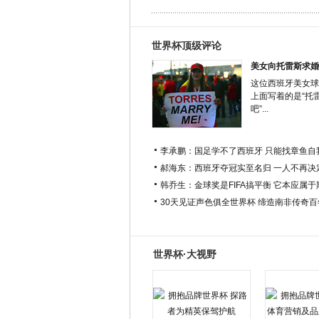
世界杯顶级评论
美女向托雷斯求婚
这位西班牙美女球
上面写着的是“托
吧”...
李承鹏：国足学不了西班牙 只能找章鱼自
郝海东：西班牙夺冠实至名归 一人不再决
韩乔生：金球奖是FIFA搞平衡 它本应属
30天见证声色俱全世界杯 缔造南非传奇
世界杯·大视野