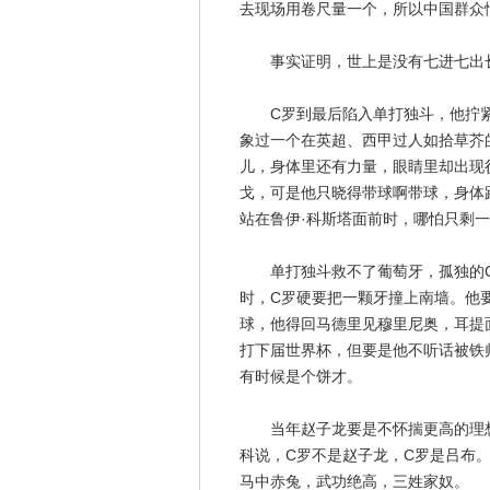
去现场用卷尺量一个，所以中国群众
事实证明，世上是没有七进七出长
C罗到最后陷入单打独斗，他拧紧
象过一个在英超、西甲过人如拾草芥
儿，身体里还有力量，眼睛里却出现
戈，可是他只晓得带球啊带球，身体
站在鲁伊·科斯塔面前时，哪怕只剩
单打独斗救不了葡萄牙，孤独的C
时，C罗硬要把一颗牙撞上南墙。他
球，他得回马德里见穆里尼奥，耳提
打下届世界杯，但要是他不听话被铁
有时候是个饼才。
当年赵子龙要是不怀揣更高的理想
科说，C罗不是赵子龙，C罗是吕布
马中赤兔，武功绝高，三姓家奴。