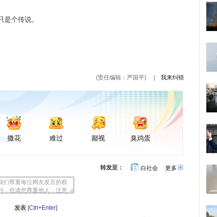
只是个传说。
(责任编辑：严国平)
|
我来纠错
撒花
难过
鄙视
臭鸡蛋
转发至：
白社会
更多
开
心
豆
网
瓣
[Ctrl+Enter]