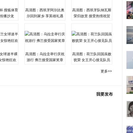
杯 搜狐体育
高清图：西班牙阿尔比奥
高清图：西班牙队纳瓦斯
传播沙龙
尔回到家乡 享英雄礼遇
荣归故里 接受热情祝贺
女球迷半裸
高清图：乌拉圭举行庆祝
高清图：荷兰队回国虽败
女惊艳狂欢
游行 弗兰接受国家奖章
犹荣 女王开心接见队员
更多>>
我要发布