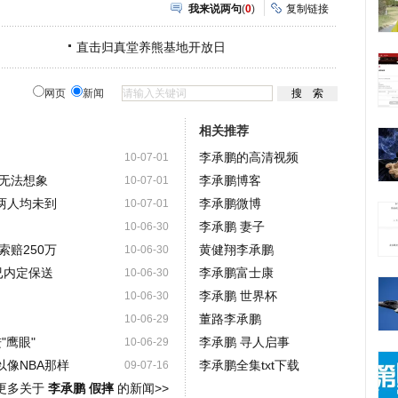
我来说两句
(
0
)
复制链接
直击归真堂养熊基地开放日
网页
新闻
相关推荐
李承鹏的高清视频
10-07-01
伤无法想象
李承鹏博客
10-07-01
两人均未到
李承鹏微博
10-07-01
李承鹏 妻子
10-06-30
赔250万
黄健翔李承鹏
10-06-30
已内定保送
李承鹏富士康
10-06-30
李承鹏 世界杯
10-06-30
董路李承鹏
10-06-29
"鹰眼"
李承鹏 寻人启事
10-06-29
像NBA那样
李承鹏全集txt下载
09-07-16
更多关于
李承鹏 假摔
的新闻>>