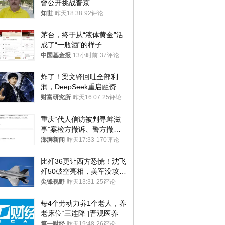
曾公开挑战普京
知世
昨天18:38
92评论
茅台，终于从“液体黄金”活
成了“一瓶酒”的样子
中国基金报
13小时前
37评论
炸了！梁文锋回吐全部利
润，DeepSeek重启融资
财富研究所
昨天16:07
25评论
重庆“代人信访被判寻衅滋
事”案检方撤诉、警方撤
案，两被告人获国赔
澎湃新闻
昨天17:33
170评论
比歼36更让西方恐慌！沈飞
歼50破空亮相，美军没攻克
的技术被拿下
尖锋视野
昨天13:31
25评论
每4个劳动力养1个老人，养
老床位“三连降”|晋观医养
第一财经
昨天19:48
26评论