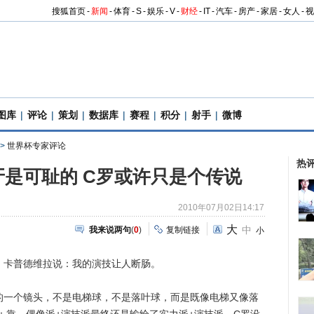
搜狐首页
-
新闻
-
体育
-
S
-
娱乐
-
V
-
财经
-
IT
-
汽车
-
房产
-
家居
-
女人
-
视
图库
|
评论
|
策划
|
数据库
|
赛程
|
积分
|
射手
|
微博
>
世界杯专家评论
热
是可耻的 C罗或许只是个传说
2010年07月02日14:17
大
中
我来说两句
(
0
)
复制链接
小
卡普德维拉说：我的演技让人断肠。
一个镜头，不是电梯球，不是落叶球，而是既像电梯又像落