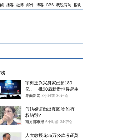
频
-
播客
-
微博
-
邮件
-
博客
-
BBS
-
我说两句
-
搜狗
评榜
宇树王兴兴身家已超180
亿，一批90后新贵也将诞生
界面新闻
3小时前
30评论
假结婚证做出真胚胎 谁有
权销毁?
南方都市报
6小时前
34评论
人大教授花35万公款考证莫