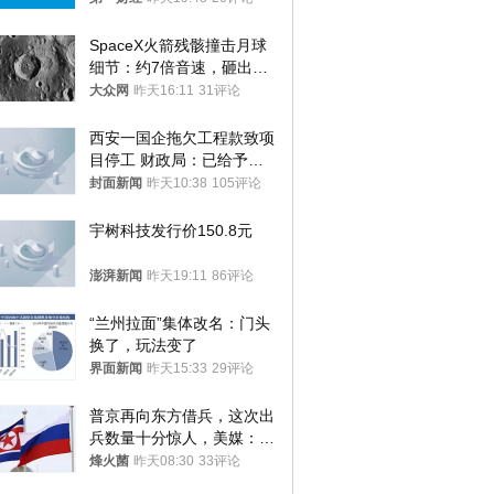
SpaceX火箭残骸撞击月球
细节：约7倍音速，砸出直
径约30米撞击坑
大众网
昨天16:11
31评论
西安一国企拖欠工程款致项
目停工 财政局：已给予处
分，正督促整改
封面新闻
昨天10:38
105评论
宇树科技发行价150.8元
澎湃新闻
昨天19:11
86评论
“兰州拉面”集体改名：门头
换了，玩法变了
界面新闻
昨天15:33
29评论
普京再向东方借兵，这次出
兵数量十分惊人，美媒：俄
朝要动真格？
烽火菌
昨天08:30
33评论