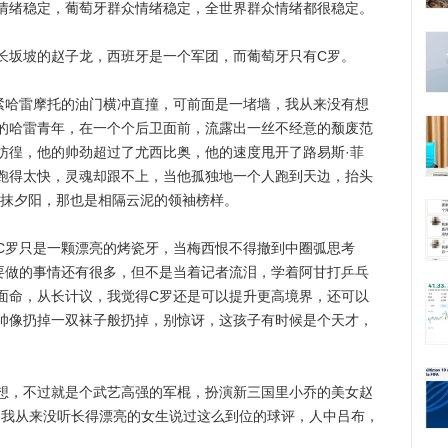
情绪稳定，葡萄牙群众情绪稳定，全世界群众情绪都很稳定。
坂坡的赵子龙，西班牙是一个军团，而葡萄牙只有C罗。
哈雷摩托的油门横冲直撞，可前面是一堵墙，我从来没有想
的哈雷青年，在一个个后卫面前，流露出一丝不经意的颓废范
彷徨，他的帅劲超过了尤西比奥，他的速度甩开了路易斯·菲
跑得太快，灵魂却跟不上，当他孤独地一个人跑到天边，抬头
一抹夕阳，那也是相隔云泥的领袖榜样。
罗只是一颗漂亮的烤瓷牙，当梅西恨不得撤到中圈弧思考
要做的事情还有很多，但不是当着记者流泪，学着阿甘打乒乓
面命，从长计议，我觉得C罗还是可以提升更高境界，还可以
帅像扔掉一双袜子般扔掉，别惊讶，这孩子有时候是个天才，
，不过就是个武艺高强的军棍，扮演新三国里小乔的美女赵
。我从来没听长得漂亮的女生说过这么到位的球评，人中吕布，