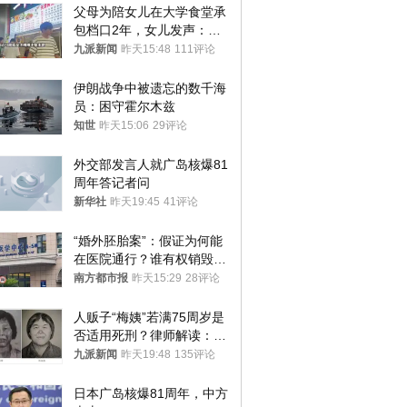
父母为陪女儿在大学食堂承
包档口2年，女儿发声：初
衷是为了陪伴，毕业后将不
九派新闻
昨天15:48
111评论
再营业
伊朗战争中被遗忘的数千海
员：困守霍尔木兹
知世
昨天15:06
29评论
外交部发言人就广岛核爆81
周年答记者问
新华社
昨天19:45
41评论
“婚外胚胎案”：假证为何能
在医院通行？谁有权销毁胚
胎？
南方都市报
昨天15:29
28评论
人贩子“梅姨”若满75周岁是
否适用死刑？律师解读：很
大概率不会被判处死刑
九派新闻
昨天19:48
135评论
日本广岛核爆81周年，中方