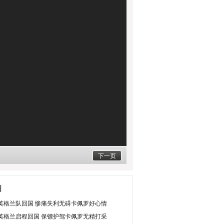
下一页
图
英格兰队回国 惨痛失利无碍卡佩罗好心情
英格兰启程回国 保镖护驾卡佩罗无精打采