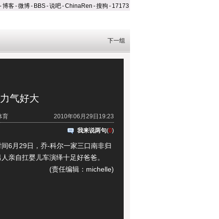
-
博客
-
微博
-
BBS
-
说吧
-
ChinaRen
-
搜狗
-
17173
下一组
尔力气好大
体育
2010年06月29日19:23
我来说两句
(
0
)
6月29日，乔-科尔一家三口南非归
男人亲自扛婴儿车演绎十足好爸爸。
(责任编辑：michelle)