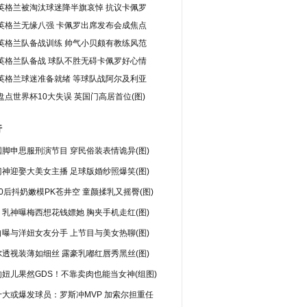
英格兰被淘汰球迷降半旗哀悼 抗议卡佩罗
英格兰无缘八强 卡佩罗出席发布会成焦点
英格兰队备战训练 帅气小贝颇有教练风范
英格兰队备战 球队不胜无碍卡佩罗好心情
英格兰球迷准备就绪 等球队战阿尔及利亚
盘点世界杯10大失误 英国门高居首位(图)
行
脚申思服刑演节目 穿民俗装表情诡异(图)
神迎娶大美女主播 足球版婚纱照爆笑(图)
0后抖奶嫩模PK苍井空 童颜揉乳又摇臀(图)
乳神曝梅西想花钱嫖她 胸夹手机走红(图)
曝与洋妞女友分手 上节目与美女热聊(图)
透视装薄如细丝 露豪乳嘟红唇秀黑丝(图)
妞儿果然GDS！不靠卖肉也能当女神(组图)
十大或爆发球员：罗斯冲MVP 加索尔担重任