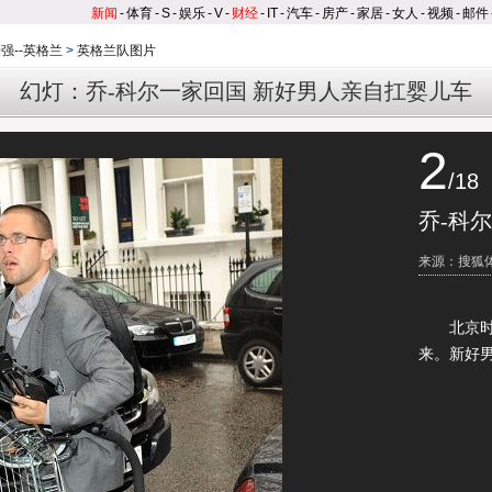
新闻
-
体育
-
S
-
娱乐
-
V
-
财经
-
IT
-
汽车
-
房产
-
家居
-
女人
-
视频
-
邮件
强--英格兰
>
英格兰队图片
幻灯：乔-科尔一家回国 新好男人亲自扛婴儿车
2
/18
乔-科
来源：搜狐
北京时间
来。新好