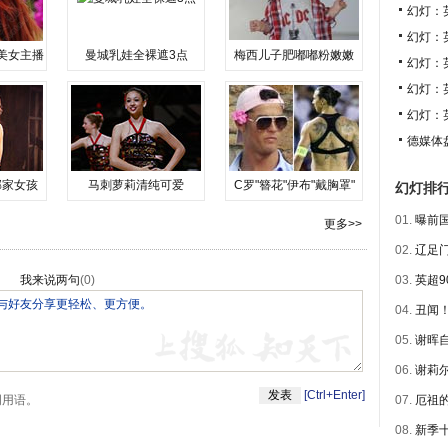
幻灯：
幻灯：
美女主播
曼城乳娃全裸遮3点
梅西儿子肥嘟嘟粉嫩嫩
幻灯：
幻灯：
幻灯：
德媒体
邻家女孩
马刺萝莉清纯可爱
C罗"簪花"伊布"戴胸罩"
幻灯排
01.
曝前国
更多>>
02.
辽足门
我来说两句
(
0
)
03.
英超9
04.
丑闻！
05.
谢晖自
06.
谢莉尔
[Ctrl+Enter]
明用语。
07.
厄祖的
08.
新季