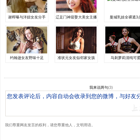
谢晖曝与洋妞女友分手
辽足门神迎娶大美女主播
曼城乳娃全裸遮3
约翰逊女友野味十足
准状元女友似邻家女孩
马刺萝莉清纯可
我来说两句
(
3
)
我们尊重网友发言的权利，请您尊重他人，文明用语。