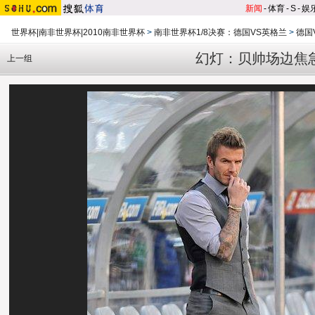
新闻
-
体育
-
S
-
娱
世界杯|南非世界杯|2010南非世界杯
>
南非世界杯1/8决赛：德国VS英格兰
>
德国
幻灯：贝帅场边焦
上一组