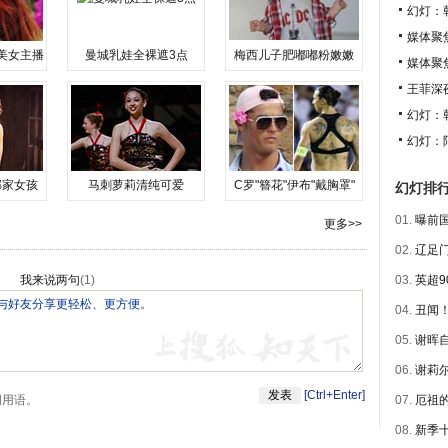
幻灯：
媒体聚
美女主播
曼城乳娃全裸遮3点
梅西儿子肥嘟嘟粉嫩嫩
媒体聚
王菲深
幻灯：
幻灯：
邻家女孩
马刺萝莉清纯可爱
C罗"簪花"伊布"戴胸罩"
幻灯排
01.
曝前国
更多>>
02.
辽足门
我来说两句
(
1
)
03.
英超9
04.
丑闻！
05.
谢晖自
06.
谢莉尔
[Ctrl+Enter]
明用语。
07.
厄祖的
08.
新季