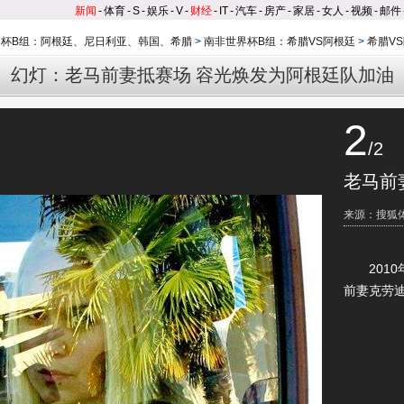
新闻
-
体育
-
S
-
娱乐
-
V
-
财经
-
IT
-
汽车
-
房产
-
家居
-
女人
-
视频
-
邮件
界杯B组：阿根廷、尼日利亚、韩国、希腊
>
南非世界杯B组：希腊VS阿根廷
>
希腊V
幻灯：老马前妻抵赛场 容光焕发为阿根廷队加油
2
/2
老马前
来源：搜狐
2010年
前妻克劳