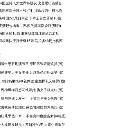
韩国主持人为世界杯脱衣 比基尼出镜播音
焦阿根廷全胜出线 门柱扼杀梅西生日礼物
焦韩国2-2尼日利亚 非本土首次晋级16强
夜酒吧包场看世界杯 为韩国队欢呼(组图)
韩国晋级16强 洛杉矶红魔球迷欣喜若狂
阿根廷队庆祝晋级16强 马拉多纳拥抱梅西
行
脚申思服刑演节目 穿民俗装表情诡异(图)
神迎娶大美女主播 足球版婚纱照爆笑(图)
0后抖奶嫩模PK苍井空 童颜揉乳又摇臀(图)
乳神曝梅西想花钱嫖她 胸夹手机走红(图)
曝与洋妞女友分手 上节目与美女热聊(图)
透视装薄如细丝 露豪乳嘟红唇秀黑丝(图)
妞儿果然GDS！不靠卖肉也能当女神(组图)
十大或爆发球员：罗斯冲MVP 加索尔担重任