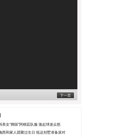
下一页
图
韩美女“脚踩”阿根廷队服 激起球迷众怒
梅西和家人团聚过生日 抵达别墅准备派对