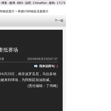
-
博客
-
微博
-
BBS
-
说吧
-
ChinaRen
-
搜狗
-
17173
S阿根廷图片
>
希腊VS阿根廷花絮图片
下一组
妻抵赛场
体育
2010年06月23日07:37
我来说两句
(
1
)
6月23日，南非波罗瓜尼，马拉多纳
迪娅来到球场，为阿根廷加油助威。
(责任编辑：丁伟峰)