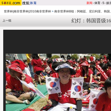
新闻
-
体育
-
S
-
娱
世界杯|南非世界杯|2010南非世界杯
>
南非世界杯B组：阿根廷、尼日利亚、韩国
幻灯：韩国晋级1
上一组