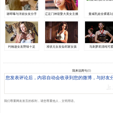
谢晖曝与洋妞女友分手
辽足门神迎娶大美女主播
曼城乳娃全裸遮3
约翰逊女友野味十足
准状元女友似邻家女孩
马刺萝莉清纯可
我来说两句
(
0
)
我们尊重网友发言的权利，请您尊重他人，文明用语。