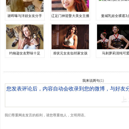
谢晖曝与洋妞女友分手
辽足门神迎娶大美女主播
曼城乳娃全裸遮3
约翰逊女友野味十足
准状元女友似邻家女孩
马刺萝莉清纯可
我来说两句
(
1
)
我们尊重网友发言的权利，请您尊重他人，文明用语。