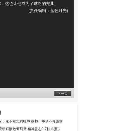
球，这也让他成为了球迷的宠儿。
(责任编辑：蓝色月光)
下一页
图
斥：永不能忘的耻辱 多帅一举动不可原谅
朝鲜惨败葡萄牙 精神意志0-7技术(图)