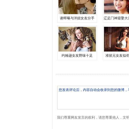
谢晖曝与洋妞女友分手
辽足门神迎娶大
约翰逊女友野味十足
准状元女友似
我们尊重网友发言的权利，请您尊重他人，文