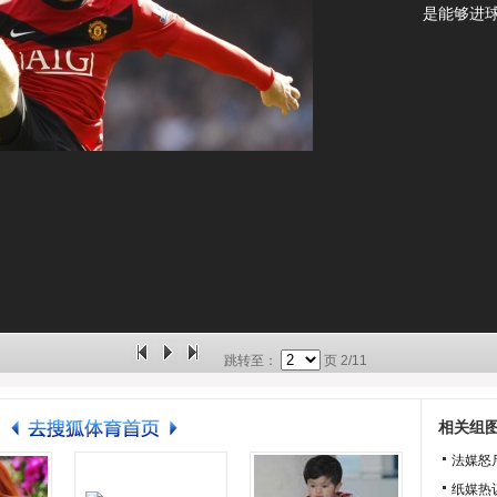
是能够进
跳转至：
页
2/11
相关组
法媒怒
纸媒热议