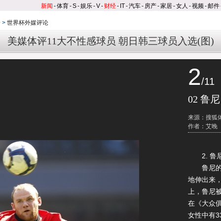
新闻
-
体育
-
S
-
娱乐
-
V
-
财经
-
IT
-
汽车
-
房产
-
家居
-
女人
-
视频
-
邮件
论
>
世界杯外媒评论
美媒体评11大不性感球员 朝日韩三球员入选(图)
2
/11
02 鲁尼
来源：搜狐
作者：艾晚
2. 鲁
鲁尼的大
地伸出来
上，鲁尼
在《大众俱
女性中有3