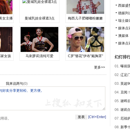
西媒盛
德媒列
美女主播
曼城乳娃全裸遮3点
梅西儿子肥嘟嘟粉嫩嫩
瑞士媒
媒体点
澳媒体
媒体点评
邻家女孩
马刺萝莉清纯可爱
C罗"簪花"伊布"戴胸罩"
幻灯排
01.
曝前国
更多>>
02.
辽足门
我来说两句
(
0
)
03.
英超9
04.
丑闻！
05.
谢晖自
06.
谢莉尔
[Ctrl+Enter]
明用语。
07.
厄祖的
08.
新季