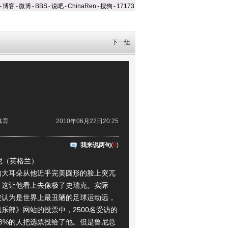
-
博客
-
微博
-
BBS
-
说吧
-
ChinaRen
-
搜狗
-
17173
下一组
体育
2010年06月22日20:25
我来说两句
(
0
)
尼（英格兰）
耳朵从他近乎完美圆形的脸上突兀
，这让他看上去像极了史瑞克。实际
被认为是世界上最丑陋的足球运动远，
乐部》网站的投票中，2500名受访的
3%的人把选票投给了他。但是鲁尼总