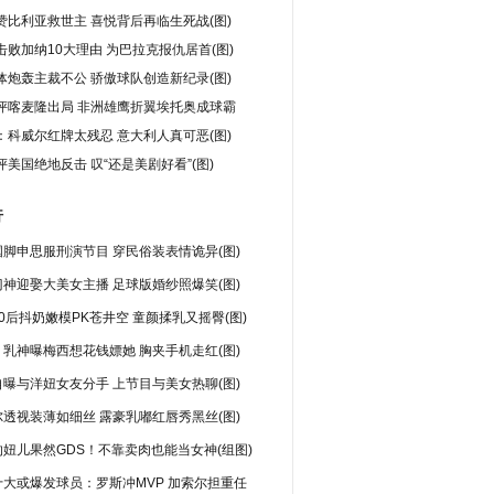
赞比利亚救世主 喜悦背后再临生死战(图)
击败加纳10大理由 为巴拉克报仇居首(图)
体炮轰主裁不公 骄傲球队创造新纪录(图)
评喀麦隆出局 非洲雄鹰折翼埃托奥成球霸
：科威尔红牌太残忍 意大利人真可恶(图)
美国绝地反击 叹“还是美剧好看”(图)
行
脚申思服刑演节目 穿民俗装表情诡异(图)
神迎娶大美女主播 足球版婚纱照爆笑(图)
0后抖奶嫩模PK苍井空 童颜揉乳又摇臀(图)
乳神曝梅西想花钱嫖她 胸夹手机走红(图)
曝与洋妞女友分手 上节目与美女热聊(图)
透视装薄如细丝 露豪乳嘟红唇秀黑丝(图)
妞儿果然GDS！不靠卖肉也能当女神(组图)
十大或爆发球员：罗斯冲MVP 加索尔担重任