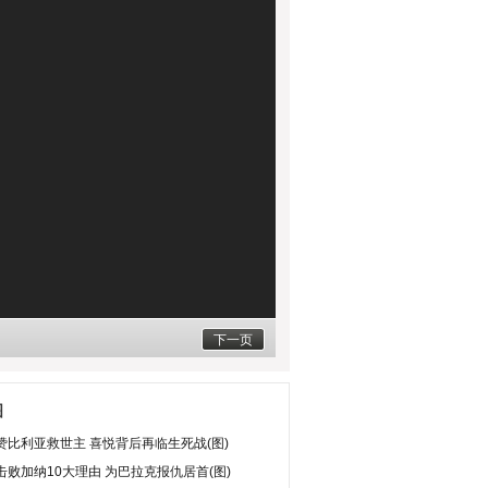
下一页
图
赞比利亚救世主 喜悦背后再临生死战(图)
击败加纳10大理由 为巴拉克报仇居首(图)