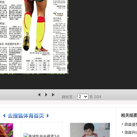
跳转至：
页
2/24
相关组
西媒盛
德媒列