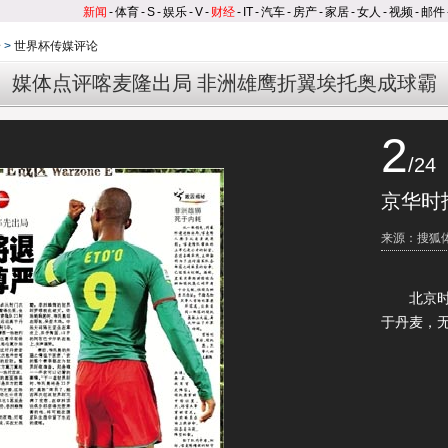
新闻
-
体育
-
S
-
娱乐
-
V
-
财经
-
IT
-
汽车
-
房产
-
家居
-
女人
-
视频
-
邮件
论
>
世界杯传媒评论
媒体点评喀麦隆出局 非洲雄鹰折翼埃托奥成球霸
2
/24
京华时
来源：搜狐
北京时间
于丹麦，无