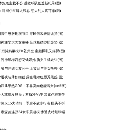
体炮轰主裁不公 骄傲球队创造新纪录(图)
：科威尔红牌太残忍 意大利人真可恶(图)
行
脚申思服刑演节目 穿民俗装表情诡异(图)
神迎娶大美女主播 足球版婚纱照爆笑(图)
0后抖奶嫩模PK苍井空 童颜揉乳又摇臀(图)
乳神曝梅西想花钱嫖她 胸夹手机走红(图)
曝与洋妞女友分手 上节目与美女热聊(图)
透视装薄如细丝 露豪乳嘟红唇秀黑丝(图)
妞儿果然GDS！不靠卖肉也能当女神(组图)
十大或爆发球员：罗斯冲MVP 加索尔担重任
季热火15大猜想：季后不敌步行者 巨头不拆
：泰森曾连驭24女车震超模 惨遭皮特戴绿帽