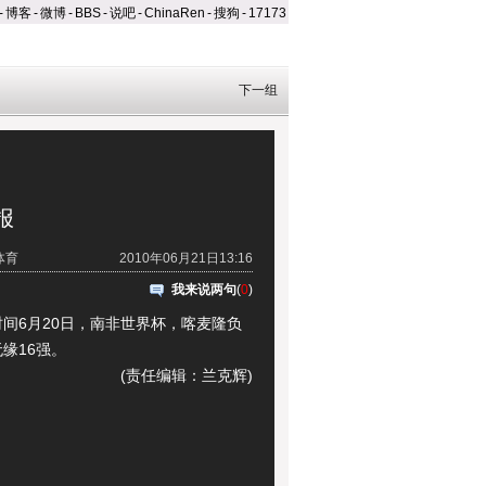
-
博客
-
微博
-
BBS
-
说吧
-
ChinaRen
-
搜狗
-
17173
下一组
报
体育
2010年06月21日13:16
我来说两句
(
0
)
6月20日，南非世界杯，喀麦隆负
缘16强。
(责任编辑：兰克辉)