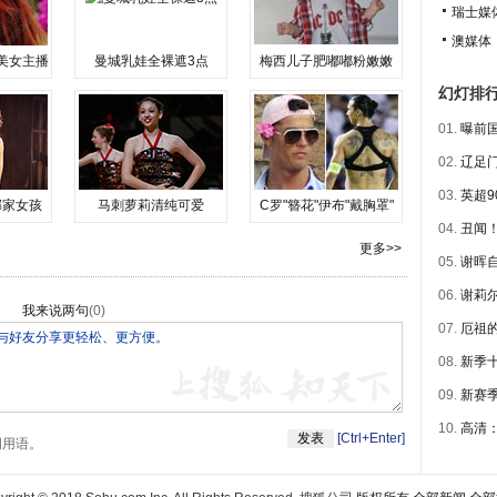
瑞士媒
澳媒体
美女主播
曼城乳娃全裸遮3点
梅西儿子肥嘟嘟粉嫩嫩
幻灯排
01.
曝前国
02.
辽足门
03.
英超9
邻家女孩
马刺萝莉清纯可爱
C罗"簪花"伊布"戴胸罩"
04.
丑闻！
更多>>
05.
谢晖自
06.
谢莉尔
我来说两句
(
0
)
07.
厄祖的
08.
新季
09.
新赛
10.
高清
[Ctrl+Enter]
明用语。