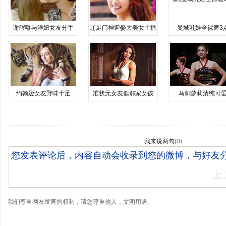
谢晖曝与洋妞女友分手
辽足门神迎娶大美女主播
曼城乳娃全裸遮3
约翰逊女友野味十足
准状元女友似邻家女孩
马刺萝莉清纯可
我来说两句
(
0
)
我们尊重网友发言的权利，请您尊重他人，文明用语。