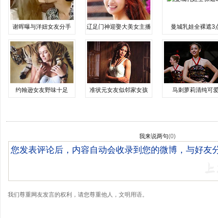
谢晖曝与洋妞女友分手
辽足门神迎娶大美女主播
曼城乳娃全裸遮3
约翰逊女友野味十足
准状元女友似邻家女孩
马刺萝莉清纯可
我来说两句
(
0
)
我们尊重网友发言的权利，请您尊重他人，文明用语。