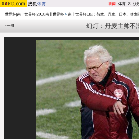
新闻
-
体育
-
S
-
娱
世界杯|南非世界杯|2010南非世界杯
>
南非世界杯E组：荷兰、丹麦、日本、喀麦
幻灯：丹麦主帅不
上一组