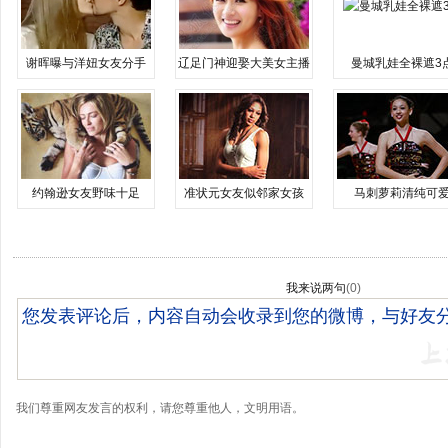
谢晖曝与洋妞女友分手
辽足门神迎娶大美女主播
曼城乳娃全裸遮3
约翰逊女友野味十足
准状元女友似邻家女孩
马刺萝莉清纯可
我来说两句
(
0
)
我们尊重网友发言的权利，请您尊重他人，文明用语。