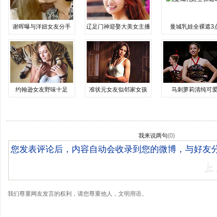
谢晖曝与洋妞女友分手
辽足门神迎娶大美女主播
曼城乳娃全裸遮3
约翰逊女友野味十足
准状元女友似邻家女孩
马刺萝莉清纯可
我来说两句
(
0
)
我们尊重网友发言的权利，请您尊重他人，文明用语。