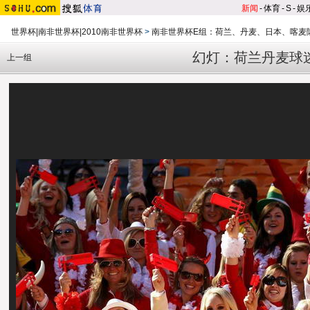
新闻
-
体育
-
S
-
娱
世界杯|南非世界杯|2010南非世界杯
>
南非世界杯E组：荷兰、丹麦、日本、喀麦
幻灯：荷兰丹麦球
上一组