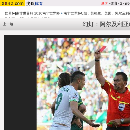
新闻
-
体育
-
S
-
娱
世界杯|南非世界杯|2010南非世界杯
>
南非世界杯C组：英格兰、美国、阿尔及利
及利亚VS斯洛文尼亚赛事图片
幻灯：阿尔及利亚0
上一组