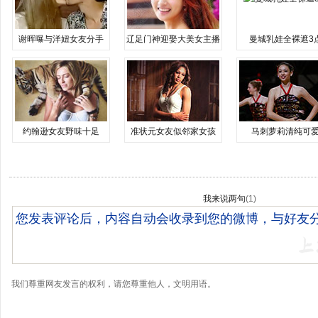
谢晖曝与洋妞女友分手
辽足门神迎娶大美女主播
曼城乳娃全裸遮3
约翰逊女友野味十足
准状元女友似邻家女孩
马刺萝莉清纯可
我来说两句
(
1
)
我们尊重网友发言的权利，请您尊重他人，文明用语。