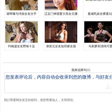
谢晖曝与洋妞女友分手
辽足门神迎娶大美女主播
曼城乳娃全裸遮3
约翰逊女友野味十足
准状元女友似邻家女孩
马刺萝莉清纯可
我来说两句
(
0
)
我们尊重网友发言的权利，请您尊重他人，文明用语。