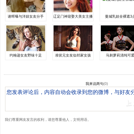
谢晖曝与洋妞女友分手
辽足门神迎娶大美女主播
曼城乳娃全裸遮3
约翰逊女友野味十足
准状元女友似邻家女孩
马刺萝莉清纯可
我来说两句
(
0
)
我们尊重网友发言的权利，请您尊重他人，文明用语。