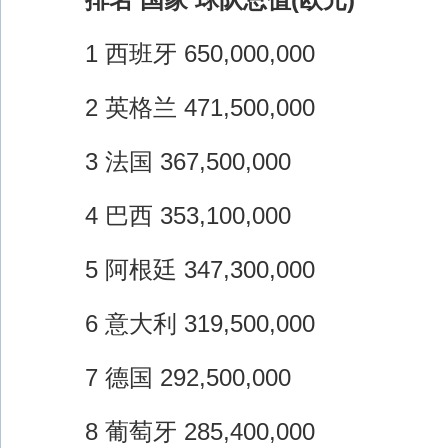
排名 国家 球队总值(欧元)
1 西班牙 650,000,000
2 英格兰 471,500,000
3 法国 367,500,000
4 巴西 353,100,000
5 阿根廷 347,300,000
6 意大利 319,500,000
7 德国 292,500,000
8 葡萄牙 285,400,000