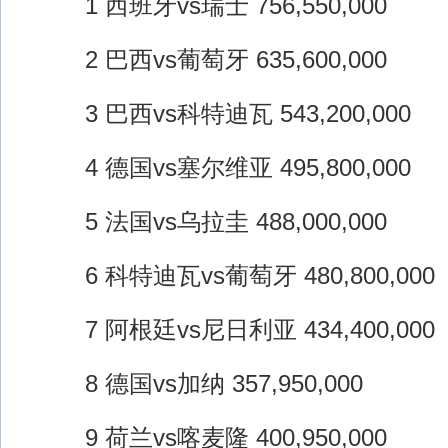
1 西班牙vs瑞士 756,550,000
2 巴西vs葡萄牙 635,600,000
3 巴西vs科特迪瓦 543,200,000
4 德国vs塞尔维亚 495,800,000
5 法国vs乌拉圭 488,000,000
6 科特迪瓦vs葡萄牙 480,800,000
7 阿根廷vs尼日利亚 434,400,000
8 德国vs加纳 357,950,000
9 荷兰vs喀麦隆 400,950,000