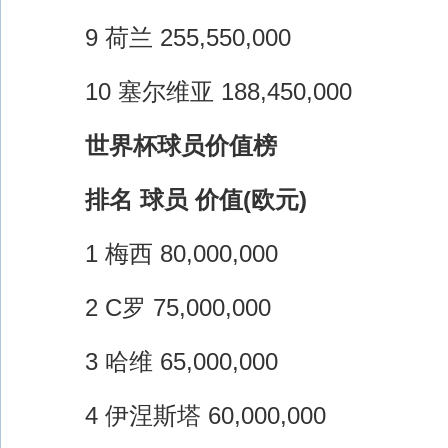
9 荷兰 255,550,000
10 塞尔维亚 188,450,000
世界杯球员价值榜
排名 球员 价值(欧元)
1 梅西 80,000,000
2 C罗 75,000,000
3 哈维 65,000,000
4 伊涅斯塔 60,000,000