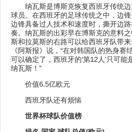
纳瓦斯是博斯克恢复西班牙传统边
球员。在西班牙的足球传统之中，边锋
边锋具备过人技术和速度时，撕开边路
奏。纳瓦斯的出彩早在博斯克的意料之
斯和拉莫斯的右路可以给西班牙队带来
《阿斯报》说，“在对韩国队的热身赛
可以确定了，西班牙的‘第12人’只可
纳瓦斯！”
价值6.5亿欧元
西班牙队还有烦恼
世界杯球队价值榜