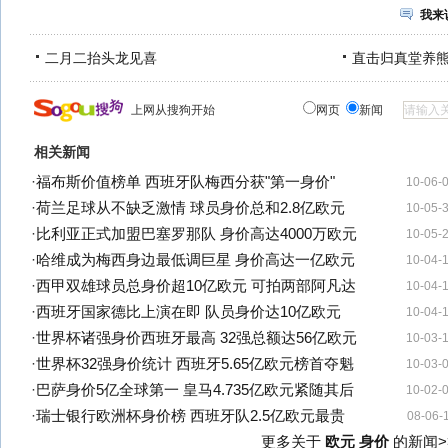
我来
二月二抬头龙见喜
直击归真堂养
上网从搜狗开始
网页
新闻
相关新闻
·
福布斯价值榜单 西班牙队梅西分获"第一身价"
10-06-
·
荷兰足球从不缺乏激情 球员身价总和2.8亿欧元
10-05-
·
比利亚正式加盟巴塞罗那队 身价高达4000万欧元
10-05-
·
哈维成为梅西身边最低调巨星 身价高达一亿欧元
10-04-
·
西甲双雄球员总身价超10亿欧元 可拍两部阿凡达
10-04-
·
西班牙国家德比上演在即 队员身价达10亿欧元
10-04-
·
世界杯诸强身价西班牙最高 32强总额达56亿欧元
10-03-
·
世界杯32强身价统计 西班牙5.65亿欧元榜首夺魁
10-03-
·
巴萨身价5亿全球第一 皇马4.735亿欧元紧随其后
10-02-
·
瑞士银行欧洲杯身价榜 西班牙队2.5亿欧元最贵
08-06-
更多关于
欧元 身价
的新闻>