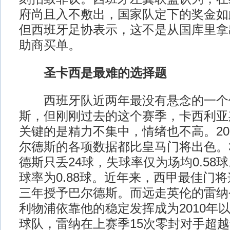
府尚且入不敷出，国家队定下的奖金如
但西班牙足协表示，这不是从国库里拿
助商买单。
圣卡西是最难的选择题
西班牙队近两年最没有悬念的一个
斯，但刚刚过去的这个赛季，卡西利亚
关键的是精力不集中，情绪也不高。2009
尔德斯的各项数据都比皇马门将出色。
德斯只丢24球，失球率仅为场均0.58
球率为0.88球。近年来，西甲最佳门
三年授予巴尔德斯。而远走英伦的雷纳
利物浦依靠他的稳定发挥成为2010年
球队，雷纳在上赛季15次零封对手超