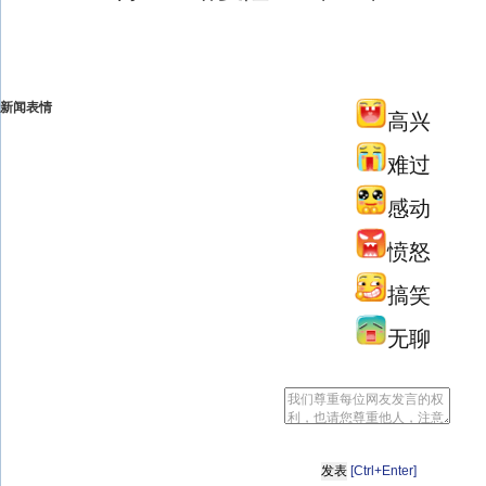
新闻表情
高兴
难过
感动
愤怒
搞笑
无聊
[Ctrl+Enter]