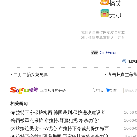
搞笑
无聊
[Ctrl+Enter]
我来
二月二抬头龙见喜
直击归真堂养
上网从搜狗开始
网页
新闻
相关新闻
·
布拉特下令保护梅西 德国裁判:保护进攻建设者
10-06-
·
梅西被重点保护 布拉特:野蛮犯规"格杀勿论"
10-06-
·
大牌接连受伤FIFA忧心 布拉特下令裁判保护梅西
10-06-
·
布拉特下令裁判罩着梅西 野蛮犯规者将格杀勿论
10-06-