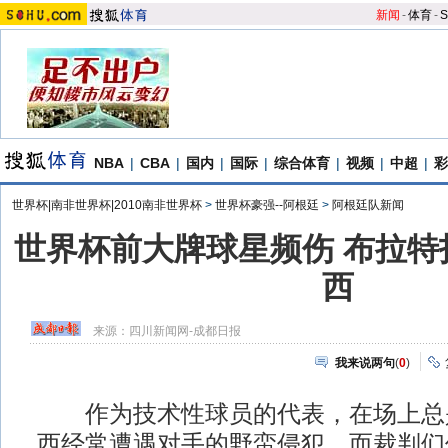
新闻
-
体育
-
S
NBA
|
CBA
|
国内
|
国际
|
综合体育
|
视频
|
中超
|
彩
世界杯|南非世界杯|2010南非世界杯
>
世界杯豪强--阿根廷
>
阿根廷队新闻
世界杯前大牌球星频伤 布拉特
西
来源：
四川新闻网-成都日报
我来说两句
(
0
)
作为技术性球员的代表，在场上总
西经常遭遇对手的野蛮侵犯，而裁判们似