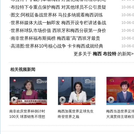
·
布拉特下令重点保护梅西 对其他球员不公引质疑
10-06-
·
图文:阿根廷备战世界杯 马拉多纳观看梅西训练
10-06-
·
世界杯媒体大战一触即发 梅西开设专栏讲述备战
10-06-
·
世界杯球队市场价值 西班牙和梅西分获第一身价
10-06-
·
南非世界杯福布斯揭榜 梅西最"高"西班牙最贵
10-06-
·
高清图:世界杯10号核心战争 卡卡梅西成就经典
10-06-
更多关于
梅西 布拉特
的新闻>
相关视频新闻
南非欢庆世界杯倒计时
梅西加冕世界足球先生
梅西当选世界足
100天 球票销售不理想
终登世界之巅
大满贯得主堪称完.