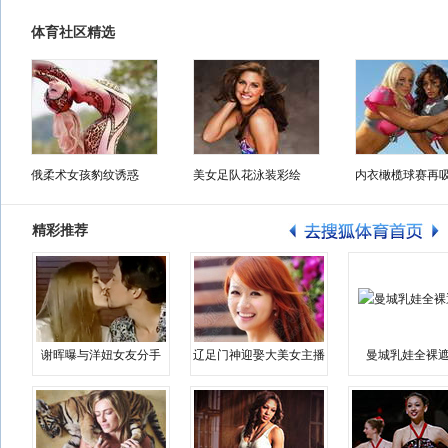
体育社区精选
俄柔术女孩豹纹诱惑
美女足队花泳装彩绘
内衣橄榄球赛再
精彩推荐
谢晖曝与洋妞女友分手
辽足门神迎娶大美女主播
曼城乳娃全裸遮