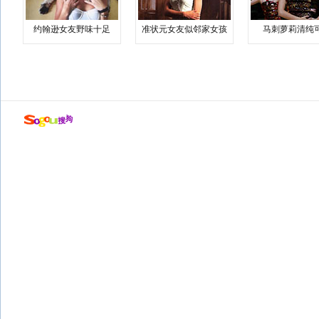
约翰逊女友野味十足
准状元女友似邻家女孩
马刺萝莉清纯