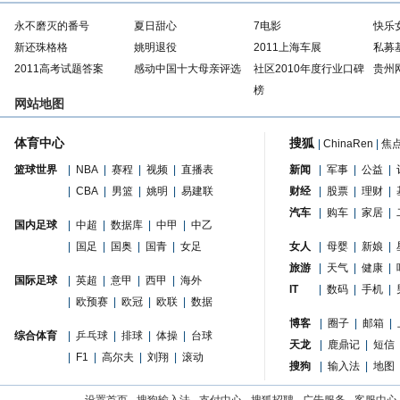
永不磨灭的番号
夏日甜心
7电影
快乐
新还珠格格
姚明退役
2011上海车展
私募
2011高考试题答案
感动中国十大母亲评选
社区2010年度行业口碑
贵州
榜
网站地图
体育中心
搜狐
|
ChinaRen
|
焦
篮球世界
|
NBA
|
赛程
|
视频
|
直播表
新闻
|
军事
|
公益
|
|
CBA
|
男篮
|
姚明
|
易建联
财经
|
股票
|
理财
|
汽车
|
购车
|
家居
|
国内足球
|
中超
|
数据库
|
中甲
|
中乙
|
国足
|
国奥
|
国青
|
女足
女人
|
母婴
|
新娘
|
旅游
|
天气
|
健康
|
国际足球
|
英超
|
意甲
|
西甲
|
海外
IT
|
数码
|
手机
|
|
欧预赛
|
欧冠
|
欧联
|
数据
博客
|
圈子
|
邮箱
|
综合体育
|
乒乓球
|
排球
|
体操
|
台球
天龙
|
鹿鼎记
|
短信
|
F1
|
高尔夫
|
刘翔
|
滚动
搜狗
|
输入法
|
地图