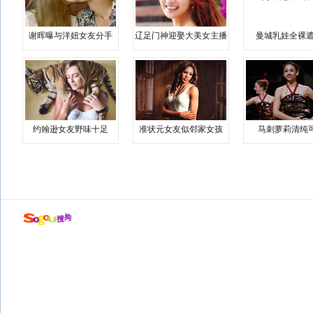
谢晖曝与洋妞女友分手
辽足门神迎娶大美女主播
曼城乳娃全裸遮
约翰逊女友野味十足
准状元女友似邻家女孩
马刺萝莉清纯