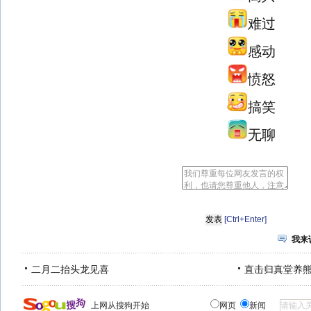
难过
感动
愤怒
搞笑
无聊
[Ctrl+Enter]
我来
二月二抬头龙见喜
直击归真堂养
上网从搜狗开始
网页
新闻