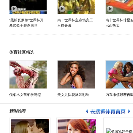
"黑帕瓦罗蒂"世界杯开
南非世界杯主赛场完工
南非世界杯球星
幕式歌手猝然离世
只待开幕
巴西热卖
体育社区精选
俄柔术女孩豹纹诱惑
美女足队花泳装彩绘
内衣橄榄球赛再
精彩推荐