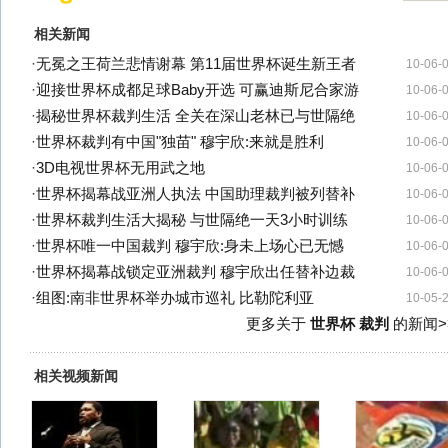
相关新闻
·
无冕之王荷兰悲情谢幕 第11届世界杯诞生新王者
10-06-
·
迎接世界杯成都足球Baby开选 可赢迪斯尼合家游
10-06-
·
揭秘世界杯裁判生活 全关在深山老林已与世隔绝
10-06-
·
世界杯裁判有中国"独苗" 穆宇欣:来就是胜利
10-06-
·
3D电视世界杯无用武之地
10-06-
·
世界杯揭幕战亚洲人执法 中国助理裁判被列替补
10-06-
·
世界杯裁判生活大揭秘 与世隔绝一天3小时训练
10-06-
·
世界杯唯一中国裁判 穆宇欣:身未上场心已无憾
10-06-
·
世界杯揭幕战锁定亚洲裁判 穆宇欣出任替补边裁
10-06-
·
组图:南非世界杯举办城市巡礼 比勒陀利亚
10-05-
更多关于
世界杯 裁判
的新闻>
相关视频新闻