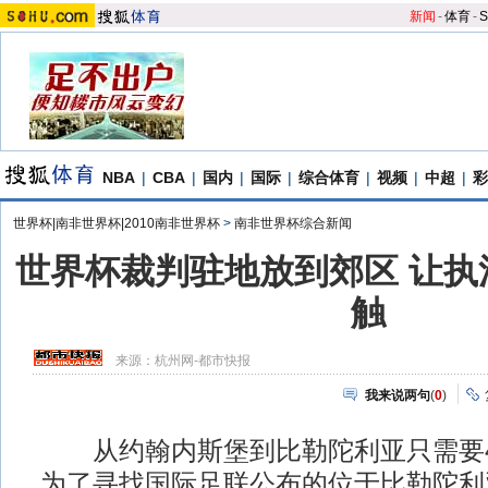
新闻
-
体育
-
S
NBA
|
CBA
|
国内
|
国际
|
综合体育
|
视频
|
中超
|
彩
世界杯|南非世界杯|2010南非世界杯
>
南非世界杯综合新闻
世界杯裁判驻地放到郊区 让执
触
来源：
杭州网-都市快报
我来说两句
(
0
)
从约翰内斯堡到比勒陀利亚只需要4
为了寻找国际足联公布的位于比勒陀利