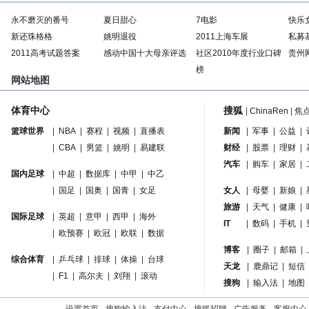
永不磨灭的番号
夏日甜心
7电影
快乐
新还珠格格
姚明退役
2011上海车展
私募
2011高考试题答案
感动中国十大母亲评选
社区2010年度行业口碑
贵州
榜
网站地图
体育中心
搜狐
|
ChinaRen
|
焦
篮球世界
|
NBA
|
赛程
|
视频
|
直播表
新闻
|
军事
|
公益
|
|
CBA
|
男篮
|
姚明
|
易建联
财经
|
股票
|
理财
|
汽车
|
购车
|
家居
|
国内足球
|
中超
|
数据库
|
中甲
|
中乙
|
国足
|
国奥
|
国青
|
女足
女人
|
母婴
|
新娘
|
旅游
|
天气
|
健康
|
国际足球
|
英超
|
意甲
|
西甲
|
海外
IT
|
数码
|
手机
|
|
欧预赛
|
欧冠
|
欧联
|
数据
博客
|
圈子
|
邮箱
|
综合体育
|
乒乓球
|
排球
|
体操
|
台球
天龙
|
鹿鼎记
|
短信
|
F1
|
高尔夫
|
刘翔
|
滚动
搜狗
|
输入法
|
地图