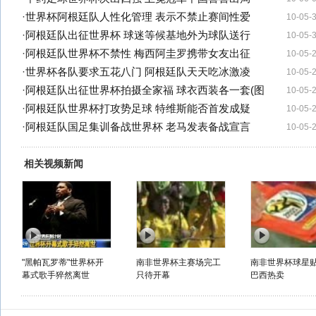
·
世界杯阿根廷队人性化管理 表示不禁止赛间性爱
10-05-
·
阿根廷队出征世界杯 球迷等候基地外为球队送行
10-05-
·
阿根廷队世界杯不禁性 梅西阿圭罗携带女友出征
10-05-
·
世界杯各队要求五花八门 阿根廷队天天吃冰激凌
10-05-
·
阿根廷队出征世界杯拍摄全家福 球衣西装各一套(图
10-05-
·
阿根廷队世界杯打攻势足球 特维斯能否首发成疑
10-05-
·
阿根廷队国足集训备战世界杯 老马发表备战宣言
10-05-
相关视频新闻
"黑帕瓦罗蒂"世界杯开
南非世界杯主赛场完工
南非世界杯球星
幕式歌手猝然离世
只待开幕
巴西热卖