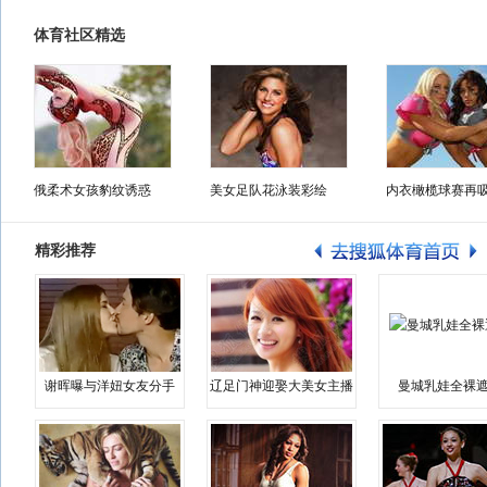
体育社区精选
俄柔术女孩豹纹诱惑
美女足队花泳装彩绘
内衣橄榄球赛再
精彩推荐
谢晖曝与洋妞女友分手
辽足门神迎娶大美女主播
曼城乳娃全裸遮