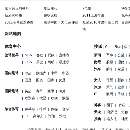
永不磨灭的番号
夏日甜心
7电影
快乐
新还珠格格
姚明退役
2011上海车展
私募
2011高考试题答案
感动中国十大母亲评选
社区2010年度行业口碑
贵州
榜
网站地图
体育中心
搜狐
|
ChinaRen
|
焦
篮球世界
|
NBA
|
赛程
|
视频
|
直播表
新闻
|
军事
|
公益
|
|
CBA
|
男篮
|
姚明
|
易建联
财经
|
股票
|
理财
|
汽车
|
购车
|
家居
|
国内足球
|
中超
|
数据库
|
中甲
|
中乙
|
国足
|
国奥
|
国青
|
女足
女人
|
母婴
|
新娘
|
旅游
|
天气
|
健康
|
国际足球
|
英超
|
意甲
|
西甲
|
海外
IT
|
数码
|
手机
|
|
欧预赛
|
欧冠
|
欧联
|
数据
博客
|
圈子
|
邮箱
|
综合体育
|
乒乓球
|
排球
|
体操
|
台球
天龙
|
鹿鼎记
|
短信
|
F1
|
高尔夫
|
刘翔
|
滚动
搜狗
|
输入法
|
地图