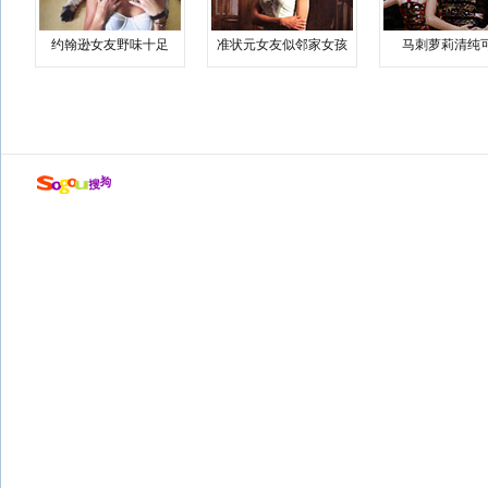
约翰逊女友野味十足
准状元女友似邻家女孩
马刺萝莉清纯