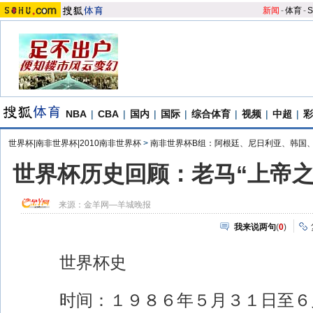
新闻
-
体育
-
S
NBA
|
CBA
|
国内
|
国际
|
综合体育
|
视频
|
中超
|
彩
世界杯|南非世界杯|2010南非世界杯
>
南非世界杯B组：阿根廷、尼日利亚、韩国
世界杯历史回顾：老马“上帝之
来源：
金羊网—羊城晚报
我来说两句
(
0
)
世界杯史
时间：１９８６年５月３１日至６