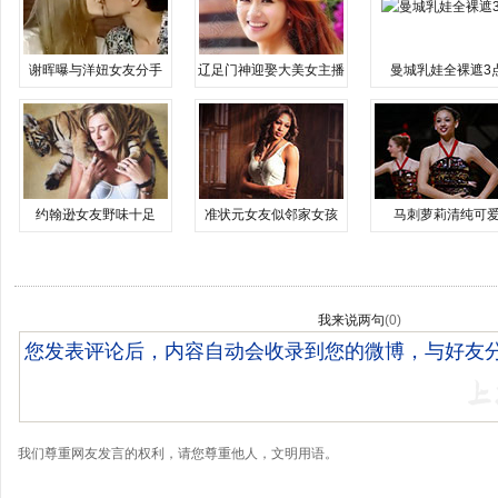
谢晖曝与洋妞女友分手
辽足门神迎娶大美女主播
曼城乳娃全裸遮3
约翰逊女友野味十足
准状元女友似邻家女孩
马刺萝莉清纯可
我来说两句
(
0
)
我们尊重网友发言的权利，请您尊重他人，文明用语。