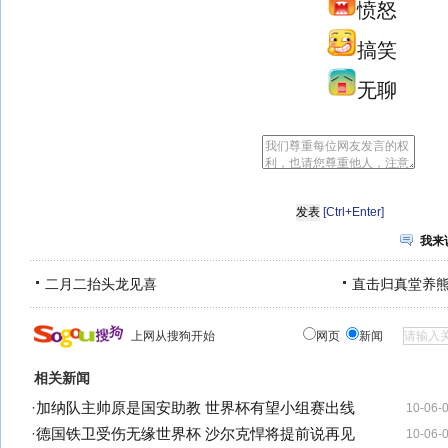
愤怒
搞笑
无聊
[Ctrl+Enter]
我来
二月二抬头龙见喜
直击归真堂养
上网从搜狗开始
网页
新闻
相关新闻
·
加纳队主帅原是国安助教 世界杯有望小组赛出线
10-06-
·
德国铁卫受伤无缘世界杯 沙尔克悍将提前说再见
10-06-