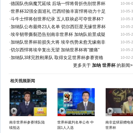
·
德国队伤病魔咒延续 后场一悍将骨折伤别世界杯
10-06-
·
世界杯32强全面巡礼 巴西经验丰富悍将动力十足
10-05-
·
斗牛士悍将创世界纪录 五人联袂必可夺世界杯?
10-05-
·
加纳队公布最终23人名单 切尔西巨星无缘世界杯
10-05-
·
埃辛韧带撕裂恐告别南非世界杯 加纳队前景成疑
10-05-
·
加纳队世界杯前损失大将 埃辛伤势未愈无缘南非
10-05-
·
切尔西悍将埃辛复出无望 加纳世界杯将"腰痛"
10-05-
·
加纳队3球完胜刚果队 取得女足世界杯参赛资格
10-02-
更多关于
加纳 世界杯
的新闻>
相关视频新闻
南非世界杯参赛球队陆
世界杯裁判名单公布 中
南非监狱获赠电
续抵达
国1人入选
世界杯