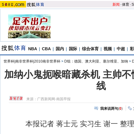
新闻
-
体育
-
S
NBA
|
CBA
|
国内
|
国际
|
综合体育
|
视频
|
中超
|
彩
世界杯|南非世界杯|2010南非世界杯
>
D组：德国、澳大利亚、塞尔维亚、加纳
>
加纳小鬼扼喉暗藏杀机 主帅不
线
来源：
广西新闻网-南国早报
我来说两句
(
0
)
本报记者 蒋士元 实习生 谢一 整理