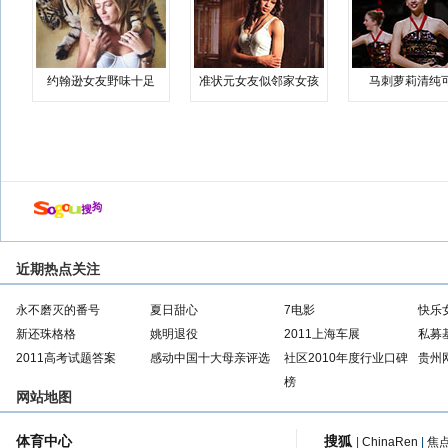
约翰逊女友野味十足
准状元女友似邻家女孩
马刺萝莉清纯
近期热点关注
永不磨灭的番号
夏日甜心
7电影
快乐
新还珠格格
姚明退役
2011上海车展
私募
2011高考试题答案
感动中国十大母亲评选
社区2010年度行业口碑
贵州
榜
网站地图
体育中心
搜狐
|
ChinaRen
|
焦