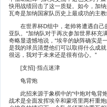
快用战绩回击了这一质疑。如今，加纳
瓦奇是加纳国家队历史上最成功的主教
在世界杯D组中，老帅将遭遇自己
亚队。“加纳队对于再次参加世界杯充满
奇略显遗憾地说，“埃辛的缺阵确实是
是我的球员清楚他们可以取得什么成就
很远，我对于未来还是很有信心。”
[支招]·指点迷津
龟背炮
此招来源于象棋中的“中炮对龟背炮
战术是全面发挥埃辛和蒙塔里两杆重炮