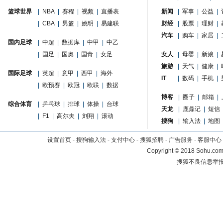
篮球世界
|
NBA
|
赛程
|
视频
|
直播表
新闻
|
军事
|
公益
|
|
CBA
|
男篮
|
姚明
|
易建联
财经
|
股票
|
理财
|
汽车
|
购车
|
家居
|
国内足球
|
中超
|
数据库
|
中甲
|
中乙
|
国足
|
国奥
|
国青
|
女足
女人
|
母婴
|
新娘
|
旅游
|
天气
|
健康
|
国际足球
|
英超
|
意甲
|
西甲
|
海外
IT
|
数码
|
手机
|
|
欧预赛
|
欧冠
|
欧联
|
数据
博客
|
圈子
|
邮箱
|
综合体育
|
乒乓球
|
排球
|
体操
|
台球
天龙
|
鹿鼎记
|
短信
|
F1
|
高尔夫
|
刘翔
|
滚动
搜狗
|
输入法
|
地图
设置首页
-
搜狗输入法
-
支付中心
-
搜狐招聘
-
广告服务
-
客服中心
Copyright
©
2018 Sohu.com 
搜狐不良信息举