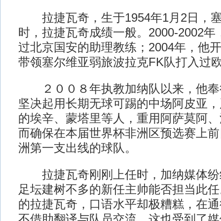
拉捷瓦奇，生于1954年1月2日，
时，拉捷瓦奇成绩一般。2000-2002
过北京国安的助理教练；2004年，他
带领塞尔维亚弱旅波拉克FK队打入过
２００８年执教加纳队以来，他奉
坚决起用长期无球可踢的中场阿皮亚，
的埃辛、蒙塔里等人，重用阿萨莫阿、
而确保在本届世界杯非洲区预选赛上前
洲第一支出线的球队。
拉捷瓦奇刚刚上任时，加纳媒体纷
足坛建树不多的新任主帅能否担当此任
的拉捷瓦奇，口语水平却极糟糕，在通
不借助翻译与队员交流，这也受到了媒