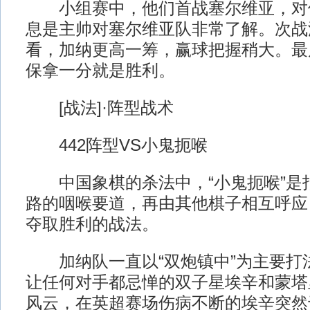
小组赛中，他们首战塞尔维亚，对
息是主帅对塞尔维亚队非常了解。次战
看，加纳更高一筹，赢球把握稍大。最
保拿一分就是胜利。
[战法]·阵型战术
442阵型VS小鬼扼喉
中国象棋的杀法中，“小鬼扼喉”是
路的咽喉要道，再由其他棋子相互呼应
夺取胜利的战法。
加纳队一直以“双炮镇中”为主要打
让任何对手都忌惮的双子星埃辛和蒙塔
风云，在英超赛场伤病不断的埃辛突然