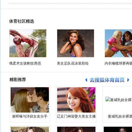
体育社区精选
俄柔术女孩豹纹诱惑
美女足队花泳装彩绘
内衣橄榄球赛再
精彩推荐
谢晖曝与洋妞女友分手
辽足门神迎娶大美女主播
曼城乳娃全裸遮