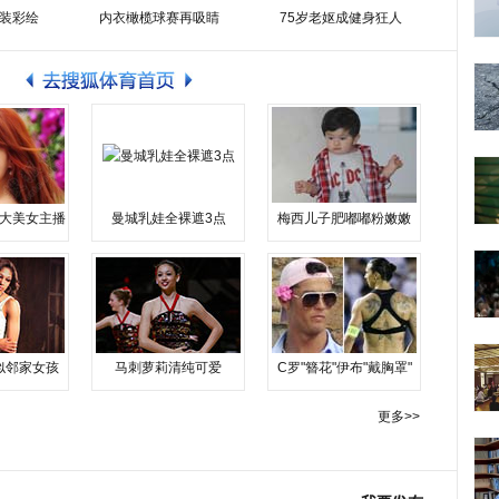
装彩绘
内衣橄榄球赛再吸睛
75岁老妪成健身狂人
大美女主播
曼城乳娃全裸遮3点
梅西儿子肥嘟嘟粉嫩嫩
似邻家女孩
马刺萝莉清纯可爱
C罗"簪花"伊布"戴胸罩"
更多>>