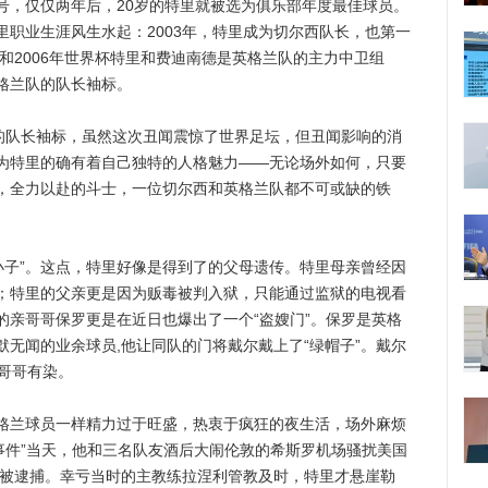
号，仅仅两年后，20岁的特里就被选为俱乐部年度最佳球员。
职业生涯风生水起：2003年，特里成为切尔西队长，也第一
杯和2006年世界杯特里和费迪南德是英格兰队的主力中卫组
格兰队的队长袖标。
队长袖标，虽然这次丑闻震惊了世界足坛，但丑闻影响的消
为特里的确有着自己独特的人格魅力——无论场外如何，只要
，全力以赴的斗士，一位切尔西和英格兰队都不可或缺的铁
子”。这点，特里好像是得到了的父母遗传。特里母亲曾经因
；特里的父亲更是因为贩毒被判入狱，只能通过监狱的电视看
的亲哥哥保罗更是在近日也爆出了一个“盗嫂门”。保罗是英格
无闻的业余球员,他让同队的门将戴尔戴上了“绿帽子”。戴尔
哥哥有染。
兰球员一样精力过于旺盛，热衷于疯狂的夜生活，场外麻烦
恐怖事件”当天，他和三名队友酒后大闹伦敦的希斯罗机场骚扰美国
事被逮捕。幸亏当时的主教练拉涅利管教及时，特里才悬崖勒