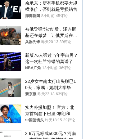
余承东：所有手机都要大规
模涨价，否则就是亏损销售
澎湃新闻
8小时前
45评论
被俄导弹“洗地”后，泽连斯
基还在做梦：让俄罗斯在冬
季前求和？
兵器先锋
昨天20:13
39评论
新版76人强过当年宇宙勇？
这一次杜兰特错的离谱了
NBA广角
13小时前
36评论
22岁女生南太行山失联已1
0天，家属：她刚大学毕业
想到山里旅行
新京报
昨天23:18
63评论
实力外援加盟！ 官方：北
京首钢签下巴里·布朗和桑
普森
中国篮镜头
昨天18:15
39评论
2.6万元标成5000元？河南