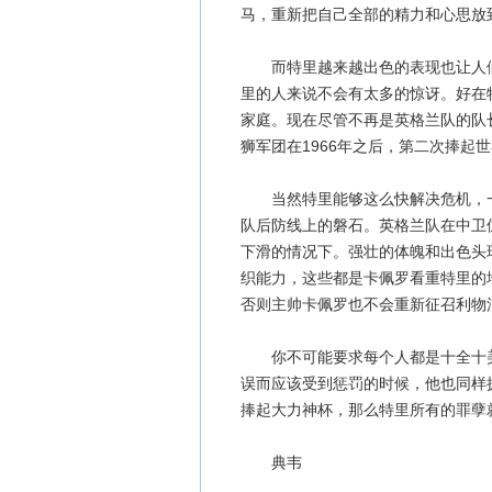
马，重新把自己全部的精力和心思放
而特里越来越出色的表现也让人们渐
里的人来说不会有太多的惊讶。好在
家庭。现在尽管不再是英格兰队的队
狮军团在1966年之后，第二次捧起
当然特里能够这么快解决危机，一
队后防线上的磐石。英格兰队在中卫
下滑的情况下。强壮的体魄和出色头
织能力，这些都是卡佩罗看重特里的
否则主帅卡佩罗也不会重新征召利物
你不可能要求每个人都是十全十美
误而应该受到惩罚的时候，他也同样
捧起大力神杯，那么特里所有的罪孽
典韦