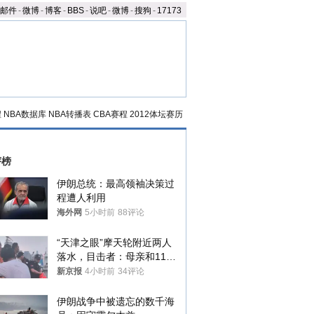
邮件
-
微博
-
博客
-
BBS
-
说吧
-
微博
-
搜狗
-
17173
程
NBA数据库
NBA转播表
CBA赛程
2012体坛赛历
评榜
伊朗总统：最高领袖决策过
程遭人利用
海外网
5小时前
88评论
“天津之眼”摩天轮附近两人
落水，目击者：母亲和11岁
儿子先后被打捞上岸
新京报
4小时前
34评论
伊朗战争中被遗忘的数千海