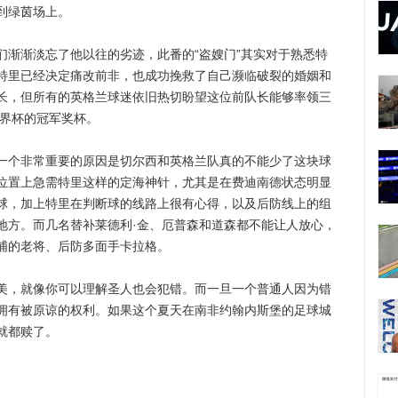
到绿茵场上。
渐淡忘了他以往的劣迹，此番的“盗嫂门”其实对于熟悉特
特里已经决定痛改前非，也成功挽救了自己濒临破裂的婚姻和
长，但所有的英格兰球迷依旧热切盼望这位前队长能够率领三
世界杯的冠军奖杯。
个非常重要的原因是切尔西和英格兰队真的不能少了这块球
位置上急需特里这样的定海神针，尤其是在费迪南德状态明显
球，加上特里在判断球的线路上很有心得，以及后防线上的组
地方。而几名替补莱德利·金、厄普森和道森都不能让人放心，
浦的老将、后防多面手卡拉格。
，就像你可以理解圣人也会犯错。而一旦一个普通人因为错
拥有被原谅的权利。如果这个夏天在南非约翰内斯堡的足球城
就都赎了。