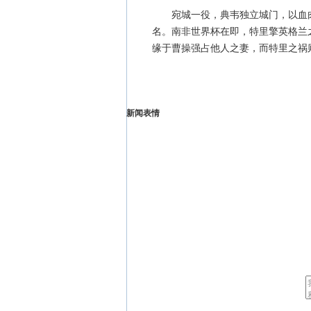
宛城一役，典韦独立城门，以血肉
名。南非世界杯在即，特里擎英格兰
缘于曹操强占他人之妻，而特里之祸
新闻表情