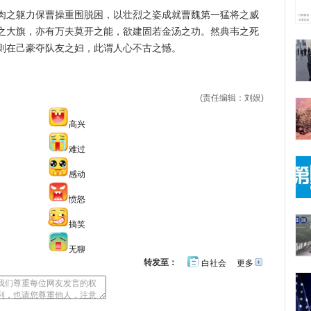
之躯力保曹操重围脱困，以壮烈之姿成就曹魏第一猛将之威
之大旗，亦有万夫莫开之能，欲建固若金汤之功。然典韦之死
则在己豪夺队友之妇，此谓人心不古之憾。
(责任编辑：刘娱)
高兴
难过
感动
愤怒
搞笑
无聊
转发至：
白社会
更多
开
心
豆
网
瓣