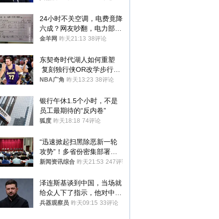
24小时不关空调，电费竟降
六成？网友吵翻，电力部门
回应→
金羊网
昨天21:13
38评论
东契奇时代湖人如何重塑
 复刻独行侠OR改学步行
者？
NBA广角
昨天13:23
38评论
银行午休1.5个小时，不是
员工最期待的“反内卷”
狐度
昨天18:18
74评论
“迅速掀起扫黑除恶新一轮
攻势”！多省份密集部署，
公布举报方式
新闻资讯综合
昨天21:53
247评论
泽连斯基谈到中国，当场就
给众人下了指示，他对中国
和中乌关系，显然又有了新
兵器观察员
昨天09:15
33评论
的想法