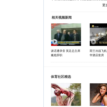
更
相关视频新闻
谈话遭录音 英足总主席
荷兰冷战飞机
尴尬辞职
华酒店套房
体育社区精选