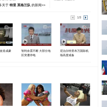
多关于
特里 英格兰队
的新闻>>
1/3
改造成豪
智利余震不断 大部分地
尼泊尔特里布万国际机
区突遭停电
场高度戒备