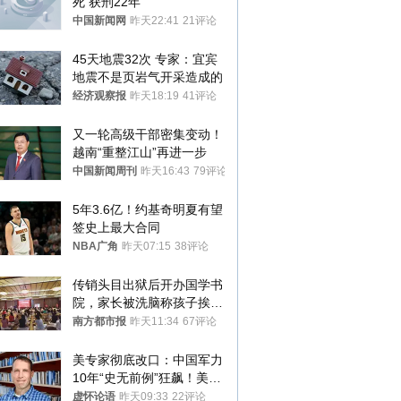
死 获刑22年
中国新闻网
昨天22:41
21评论
45天地震32次 专家：宜宾
地震不是页岩气开采造成的
经济观察报
昨天18:19
41评论
又一轮高级干部密集变动！
越南“重整江山”再进一步
中国新闻周刊
昨天16:43
79评论
5年3.6亿！约基奇明夏有望
签史上最大合同
NBA广角
昨天07:15
38评论
传销头目出狱后开办国学书
院，家长被洗脑称孩子挨打
才有效果
南方都市报
昨天11:34
67评论
美专家彻底改口：中国军力
10年“史无前例”狂飙！美军
真慌了
虚怀论语
昨天09:33
22评论