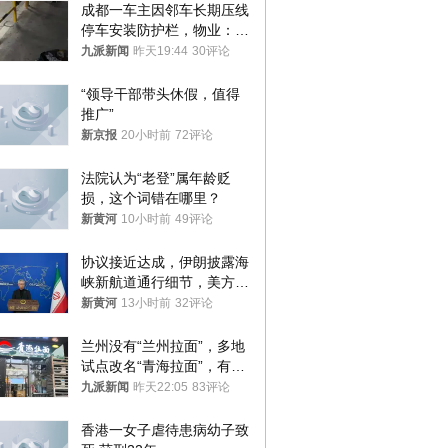
成都一车主因邻车长期压线
停车安装防护栏，物业：不
建议装护栏，也会影响自身
九派新闻
昨天19:44
30评论
停车
“领导干部带头休假，值得
推广”
新京报
20小时前
72评论
法院认为“老登”属年龄贬
损，这个词错在哪里？
新黄河
10小时前
49评论
协议接近达成，伊朗披露海
峡新航道通行细节，美方再
提“倒计时”
新黄河
13小时前
32评论
兰州没有“兰州拉面”，多地
试点改名“青海拉面”，有商
家改名已两年
九派新闻
昨天22:05
83评论
香港一女子虐待患病幼子致