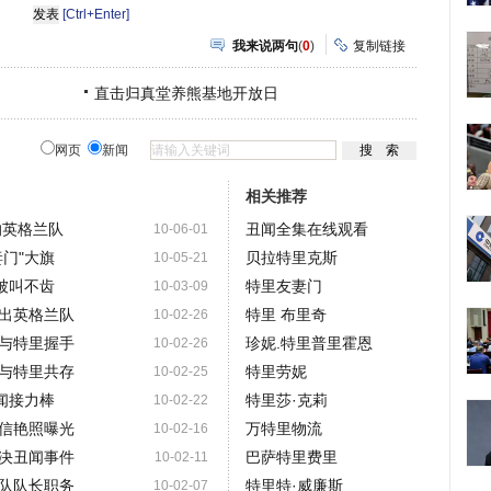
[Ctrl+Enter]
我来说两句
(
0
)
复制链接
直击归真堂养熊基地开放日
网页
新闻
相关推荐
的英格兰队
丑闻全集在线观看
10-06-01
门"大旗
贝拉特里克斯
10-05-21
被叫不齿
特里友妻门
10-03-09
出英格兰队
特里 布里奇
10-02-26
与特里握手
珍妮.特里普里霍恩
10-02-26
与特里共存
特里劳妮
10-02-25
闻接力棒
特里莎·克莉
10-02-22
信艳照曝光
万特里物流
10-02-16
决丑闻事件
巴萨特里费里
10-02-11
队队长职务
特里特·威廉斯
10-02-07