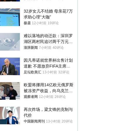
样摔下来”
32岁女儿不结婚 母亲花7万
求助心理“大咖”
极昼
12小时前
19评论
难以落地的动迁款：深圳罗
湖区两村民追讨两千万元动
迁款八年未果
澎湃新闻
7小时前
40评论
因凡蒂诺就世界杯出售计划
道歉 不愿放弃FIFA主席职
位
足坛欧美汇
13小时前
32评论
欧盟将挪用14亿欧元俄罗斯
被冻资产收益，向乌克兰提
供援助
观察者网
12小时前
26评论
再次炸场，梁文锋的克制与
代价
中国新闻周刊
13小时前
20评论