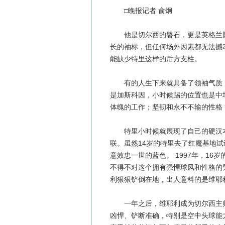
□晚报记者 俞炯
他是切尔西的磐石，更是英格兰队的
长的袖标，但任何场外因素都无法撼
能缺少特里这样的后方支柱。
有的人生下来就具备了领袖气质，
是加斯科因，小时候踢的位置也是中
体魄的工作；坚韧和永不不输的性格
特里小时候就展现了自己的硬汉本
联。虽然14岁的特里去了红魔基地
意效忠一世的蓝色。 1997年，1
不得不对这个拥有强悍球风和性格的
利狠狠铲倒在地，出人意料的是维耶
一年之后，维耶利成为切尔西主帅
凶悍、铲断准确，特别是空中头球能