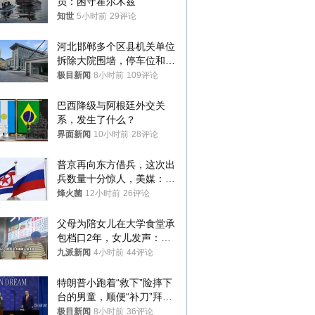
员：困守霍尔木兹
知世
5小时前
29评论
河北邯郸多个区县机关单位
拆除大院围墙，停车位和厕
所免费开放，当地多部门回
极目新闻
8小时前
109评论
应
巴西降级与阿根廷外交关
系，发生了什么？
界面新闻
10小时前
28评论
普京再向东方借兵，这次出
兵数量十分惊人，美媒：俄
朝要动真格？
烽火菌
12小时前
26评论
父母为陪女儿在大学食堂承
包档口2年，女儿发声：初
衷是为了陪伴，毕业后将不
九派新闻
4小时前
44评论
再营业
特朗普小跑着“救下”险摔下
台的男童，顺便“补刀”拜
登：“我可不想他像拜登一
极目新闻
8小时前
36评论