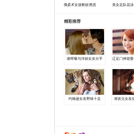
俄柔术女孩豹纹诱惑
美女足队花泳
精彩推荐
谢晖曝与洋妞女友分手
辽足门神迎娶
约翰逊女友野味十足
准状元女友