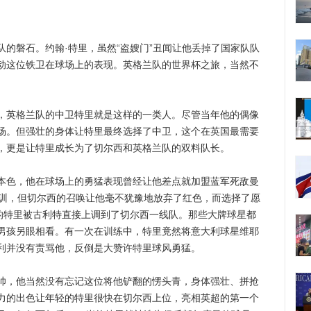
磐石。约翰·特里，虽然“盗嫂门”丑闻让他丢掉了国家队队
动这位铁卫在球场上的表现。英格兰队的世界杯之旅，当然不
英格兰队的中卫特里就是这样的一类人。尽管当年他的偶像
场。但强壮的身体让特里最终选择了中卫，这个在英国最需要
，更是让特里成长为了切尔西和英格兰队的双料队长。
色，他在球场上的勇猛表现曾经让他差点就加盟蓝军死敌曼
试训，但切尔西的召唤让他毫不犹豫地放弃了红色，而选择了愿
6岁的特里被古利特直接上调到了切尔西一线队。那些大牌球星都
男孩另眼相看。有一次在训练中，特里竟然将意大利球星维耶
利并没有责骂他，反倒是大赞许特里球风勇猛。
，他当然没有忘记这位将他铲翻的愣头青，身体强壮、拼抢
力的出色让年轻的特里很快在切尔西上位，亮相英超的第一个