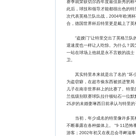
赛季就荣获切尔西年度最佳新秀的称
此后，球技和领导才能都很出色的特里
次代表英格兰队出战，2004年欧洲
合，德国世界杯后特里更是戴上了英
“盗嫂门”让特里交出了英格兰队的
退速度也一样让人吃惊。为什么？因
一站在球场上他就是永不言败的战士
卫。
其实特里本来就是出了名的 “坏小
为盗窃癖，在超市偷东西被抓进警局
儿子在南非世界杯上的比赛了。特里
兰低级别联赛球队拉什顿钻石一位默默
25岁的未婚妻琳西日前承认与特里的
当初，年少成名的特里像许多英格
不断暴露在各种媒体上。 “9·11
游客；2002年初又在夜总会寻衅滋