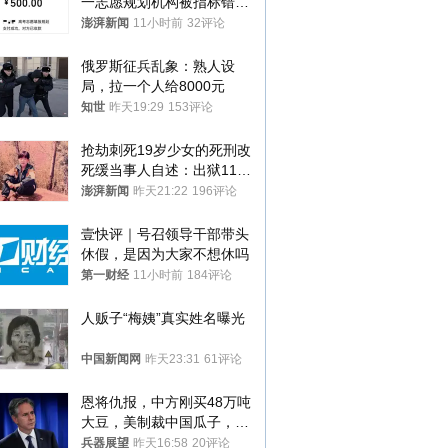
一志愿规划机构被指标错学
费致考生复读
澎湃新闻
11小时前
32评论
俄罗斯征兵乱象：熟人设
局，拉一个人给8000元
知世
昨天19:29
153评论
抢劫刺死19岁少女的死刑改
死缓当事人自述：出狱11年
间始终刻意躲避被害人家属
澎湃新闻
昨天21:22
196评论
壹快评｜号召领导干部带头
休假，是因为大家不想休吗
第一财经
11小时前
184评论
人贩子“梅姨”真实姓名曝光
中国新闻网
昨天23:31
61评论
恩将仇报，中方刚买48万吨
大豆，美制裁中国瓜子，布
林肯措辞变了
兵器展望
昨天16:58
20评论