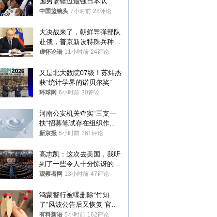
国男篮错过最强日本队
中国篮镜头
7小时前
28评论
大决战来了，朝鲜导弹部队
赴俄，普京新设特殊兵种，
76岁老将扛旗
虚怀论语
11小时前
24评论
又是北大数院07级！苏炜杰
获“统计学界的诺贝尔奖”
环球网
6小时前
30评论
河南公安机关查实“三支一
扶”招募笔试存在组织作弊
犯罪行为
新京报
5小时前
261评论
高志凯：这次去美国，我听
到了一些令人十分惊讶的消
息
观察者网
13小时前
47评论
鸿蒙智行被曝删除“竹知
了”风波公告后又恢复 官媒
曾力挺：劝华为要大度的，
有料新语
5小时前
162评论