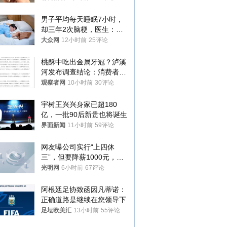
你们适不适合？
男子平均每天睡眠7小时，
却三年2次脑梗，医生：这
样睡觉更伤身
大众网
12小时前
25评论
桃酥中吃出金属牙冠？泸溪
河发布调查结论：消费者已
澄清，所发视频情况不属实
观察者网
10小时前
30评论
宇树王兴兴身家已超180
亿，一批90后新贵也将诞生
界面新闻
11小时前
59评论
网友曝公司实行“上四休
三”，但要降薪1000元，不
接受只能辞职
光明网
6小时前
67评论
阿根廷足协致函因凡蒂诺：
正确道路是继续在您领导下
足坛欧美汇
13小时前
55评论