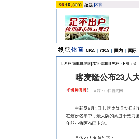
NBA
|
CBA
|
国内
|
国际
世界杯|南非世界杯|2010南非世界杯
>
E组：荷
喀麦隆公布23人
来源：
中国新闻网
中新网6月1日电 喀麦隆足协日前
在这份名单中，最大牌的莫过于效力国
年的小将阿布巴卡尔。
具体23人名单如下：