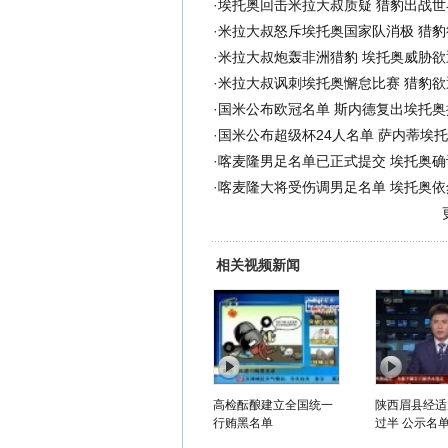
·
埃托奥回击米拉大叔质疑 猎豹出战世
·
米拉大叔怒斥埃托奥国家队消极 猎豹
·
米拉大叔炮轰非洲猎豹 埃托奥威胁欲
·
米拉大叔讽刺埃托奥懈怠比赛 猎豹欲
·
国米公布欧冠名单 斯内德复出埃托奥
·
国米公布超级杯24人名单 萨内蒂埃
·
喀麦隆男足名单已正式提交 埃托奥确
·
喀麦隆大将受伤调男足名单 埃托奥依
相关视频新闻
高检酝酿建立全国统一
陕西眉县经适
行贿黑名单
过半 公示名