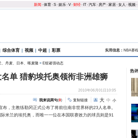
新闻
-
体育
-
S
-
娱乐
-
V
-
财经
-
IT
-
汽车
-
房产
-
家居
-
女人
-
视频
-
|
综合体育
|
视频
|
中超
|
彩票
实用信息：
NBA赛
兰、丹麦、日本、喀麦隆
>
E组诸强动态
热
大名单 猎豹埃托奥领衔非洲雄狮
2010年06月01日10:05
大
中
我来说两句
(
0
)
复制链接
小
宣布，主教练勒冈正式公布了将前往南非世界杯的23人名单。
际米兰的埃托奥，而唯一一位在本国联赛效力的球员则是91