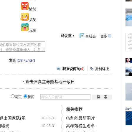
愤怒
搞笑
无聊
转发至：
白社会
更多
开
心
豆
网
瓣
[Ctrl+Enter]
我来说两句
(
0
)
复制链接
直击归真堂养熊基地开放日
网页
新闻
相关推荐
退出国家队(图
猎豹的最新图片
10-05-31
因曝光
高考落榜生名单
10-05-31