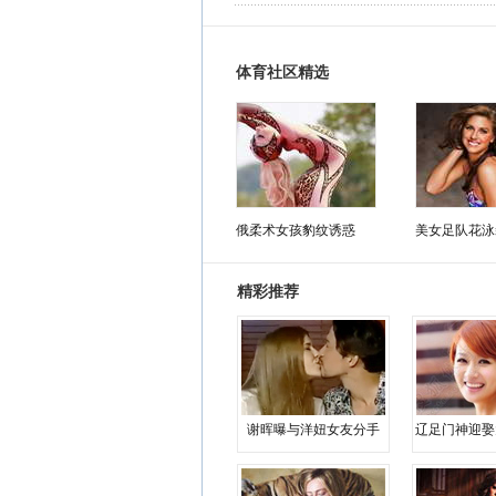
体育社区精选
俄柔术女孩豹纹诱惑
美女足队花泳
精彩推荐
谢晖曝与洋妞女友分手
辽足门神迎娶