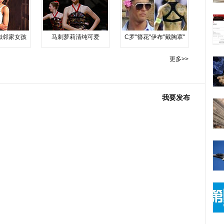
似邻家女孩
马刺萝莉清纯可爱
C罗"簪花"伊布"戴胸罩"
更多>>
我要发布