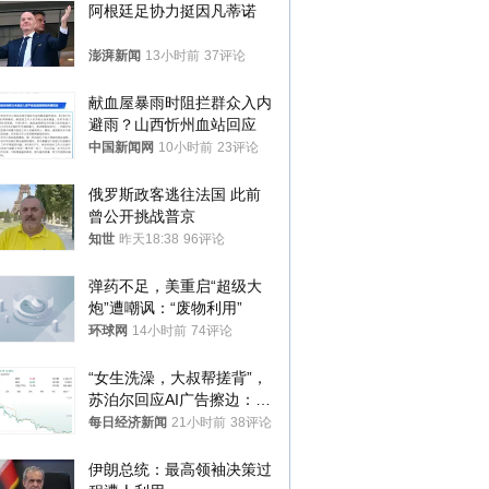
阿根廷足协力挺因凡蒂诺
澎湃新闻
13小时前
37评论
献血屋暴雨时阻拦群众入内
避雨？山西忻州血站回应
中国新闻网
10小时前
23评论
俄罗斯政客逃往法国 此前
曾公开挑战普京
知世
昨天18:38
96评论
弹药不足，美重启“超级大
炮”遭嘲讽：“废物利用”
环球网
14小时前
74评论
“女生洗澡，大叔帮搓背”，
苏泊尔回应AI广告擦边：视
频全下架，已强化内容管理
每日经济新闻
21小时前
38评论
与审核
伊朗总统：最高领袖决策过