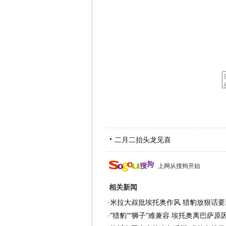
二月二抬头龙见喜
上网从搜狗开始
相关新闻
·
米拉大叔批埃托奥作风 猎豹放狠话要
·
"猎豹""狮子"难兼容 埃托奥离巴萨原