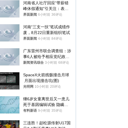
河南省人社厅回应“带薪错
峰休假通知”引关注：表述
不够准确，待修改后印发
界面新闻
6小时前
36评论
河南“三支一扶”笔试成绩作
废，8月22日重新组织笔试
界面新闻
4小时前
84评论
广东雷州市联合调查组：涉
事6人被给予相应党纪政务
处分和组织处理
新闻资讯综合
3小时前
68评论
SpaceX火箭残骸撞击月球
 月面出现撞击坑(图)
光明网
10小时前
20评论
继6岁女童离世后又一患儿
死于基因编辑试验 隐瞒一
年才对外披露
有料新语
9小时前
35评论
三连胜！赵松源传射U17国