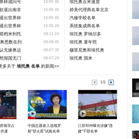
界杯成问号
埃托奥百米速度
10-05-30
欲退出南非
婷美代理商名单北京
10-05-30
退出世界杯
汽修学校名单
10-05-30
退出世界杯
系统集成商名单
10-05-29
搭档米利托
埃托奥 罗纳尔多
09-11-24
托奥悉数在列
埃托奥 童年照
09-08-05
认无缘奥运
穆里尼奥和埃托奥
08-07-30
然报国无门
埃托奥 国米
08-07-29
更多关于
埃托奥 名单
的新闻>>
1/3
房领导占
中国志愿者入选俄罗
江苏邳州曝光涉嫌"违
单作废
斯"登火星"试验名单
建"干部名单