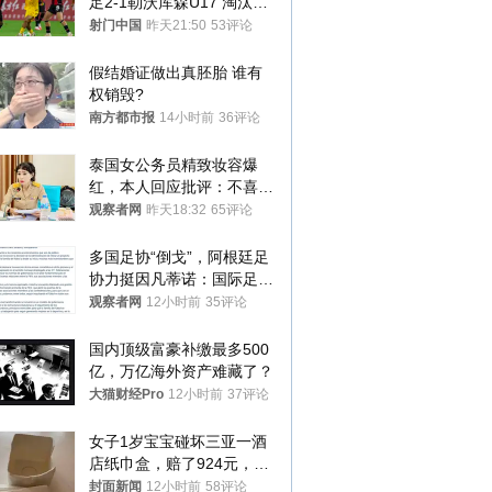
足2-1勒沃库森U17 淘汰赛
将战河床
射门中国
昨天21:50
53评论
假结婚证做出真胚胎 谁有
权销毁?
南方都市报
14小时前
36评论
泰国女公务员精致妆容爆
红，本人回应批评：不喜欢
就别看
观察者网
昨天18:32
65评论
多国足协“倒戈”，阿根廷足
协力挺因凡蒂诺：国际足联
今后应继续在其领导下前行
观察者网
12小时前
35评论
国内顶级富豪补缴最多500
亿，万亿海外资产难藏了？
大猫财经Pro
12小时前
37评论
女子1岁宝宝碰坏三亚一酒
店纸巾盒，赔了924元，发
帖吐槽后酒店退还一半的
封面新闻
12小时前
58评论