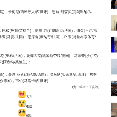
，卡梅尼(西班牙人/西班牙)，恩迪-阿森贝(瓦朗谢纳/法
松(热刺/英格兰)，盖坦-邦(瓦朗谢纳/法国)，谢久(里尔/法
亚(马赛/法国)；恩库鲁(摩纳哥/法国)，R.宋(特拉布宗体育/
(里昂/法国)，曼德杰克(凯泽斯劳滕/德国)，马蒂普(沙尔克/
宋(阿森纳/英格兰)；
，舒波-莫廷(纽伦堡/德国)，埃马纳(贝蒂斯/西班牙)，埃托
/德国)，韦伯(马洛卡/西班牙)
(责任编辑：王炎冰)
高兴
难过
感动