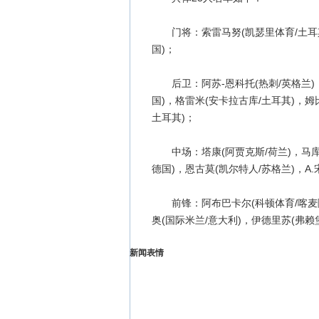
门将：索雷马努(凯瑟里体育/土耳其)
国)；
后卫：阿苏-恩科托(热刺/英格兰)，巴
国)，格雷米(安卡拉古库/土耳其)，姆比
土耳其)；
中场：塔康(阿贾克斯/荷兰)，马库恩
德国)，恩古莫(凯尔特人/苏格兰)，A.
前锋：阿布巴卡尔(科顿体育/喀麦隆)
奥(国际米兰/意大利)，伊德里苏(弗赖堡
新闻表情