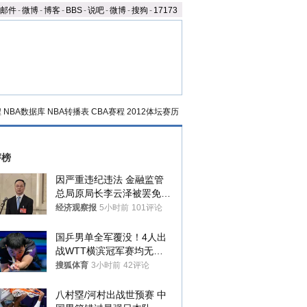
邮件
-
微博
-
博客
-
BBS
-
说吧
-
微博
-
搜狗
-
17173
程
NBA数据库
NBA转播表
CBA赛程
2012体坛赛历
评榜
因严重违纪违法 金融监管
总局原局长李云泽被罢免全
国人大代表
经济观察报
5小时前
101评论
国乒男单全军覆没！4人出
战WTT横滨冠军赛均无缘
八强
搜狐体育
3小时前
42评论
八村塁/河村出战世预赛 中