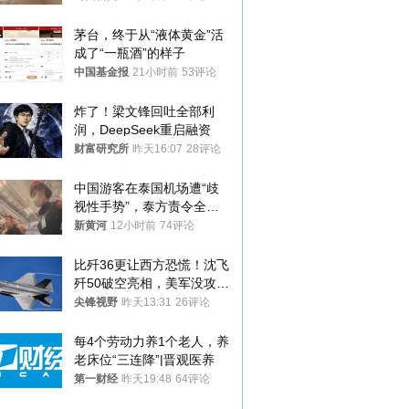
钱，当地市监局回应
茅台，终于从“液体黄金”活
成了“一瓶酒”的样子
中国基金报
21小时前
53评论
炸了！梁文锋回吐全部利
润，DeepSeek重启融资
财富研究所
昨天16:07
28评论
中国游客在泰国机场遭“歧
视性手势”，泰方责令全面
调查，对责任人采取最严厉
新黄河
12小时前
74评论
处分
比歼36更让西方恐慌！沈飞
歼50破空亮相，美军没攻克
的技术被拿下
尖锋视野
昨天13:31
26评论
每4个劳动力养1个老人，养
老床位“三连降”|晋观医养
第一财经
昨天19:48
64评论