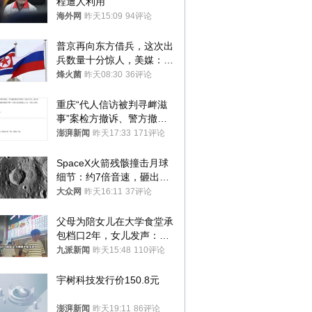
程遭人利用
海外网
昨天15:09
94评论
普京再向东方借兵，这次出
兵数量十分惊人，美媒：俄
朝要动真格？
烽火菌
昨天08:30
36评论
重庆“代人信访被判寻衅滋
事”案检方撤诉、警方撤
案，两被告人获国赔
澎湃新闻
昨天17:33
171评论
SpaceX火箭残骸撞击月球
细节：约7倍音速，砸出直
径约30米撞击坑
大众网
昨天16:11
37评论
父母为陪女儿在大学食堂承
包档口2年，女儿发声：初
衷是为了陪伴，毕业后将不
九派新闻
昨天15:48
110评论
再营业
宇树科技发行价150.8元
澎湃新闻
昨天19:11
86评论