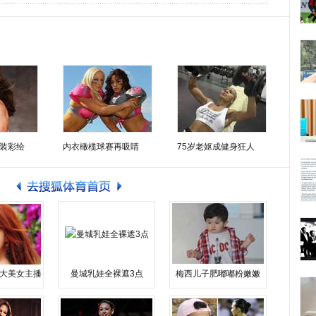
装彩绘
内衣橄榄球赛再吸睛
75岁老妪成健身狂人
大美女主播
曼城乳娃全裸遮3点
梅西儿子肥嘟嘟粉嫩嫩