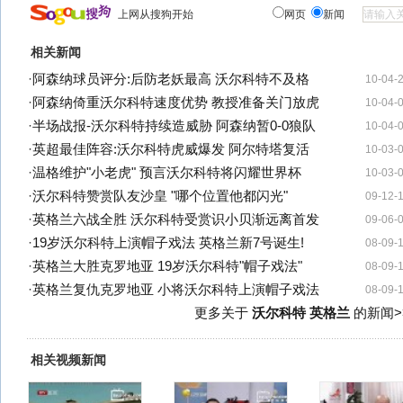
上网从搜狗开始
网页
新闻
相关新闻
·
阿森纳球员评分:后防老妖最高 沃尔科特不及格
10-04-
·
阿森纳倚重沃尔科特速度优势 教授准备关门放虎
10-04-
·
半场战报-沃尔科特持续造威胁 阿森纳暂0-0狼队
10-04-
·
英超最佳阵容:沃尔科特虎威爆发 阿尔特塔复活
10-03-
·
温格维护"小老虎" 预言沃尔科特将闪耀世界杯
10-03-
·
沃尔科特赞赏队友沙皇 "哪个位置他都闪光"
09-12-
·
英格兰六战全胜 沃尔科特受赏识小贝渐远离首发
09-06-
·
19岁沃尔科特上演帽子戏法 英格兰新7号诞生!
08-09-
·
英格兰大胜克罗地亚 19岁沃尔科特"帽子戏法"
08-09-
·
英格兰复仇克罗地亚 小将沃尔科特上演帽子戏法
08-09-
更多关于
沃尔科特 英格兰
的新闻>
相关视频新闻