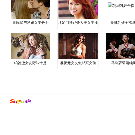
谢晖曝与洋妞女友分手
辽足门神迎娶大美女主播
曼城乳娃全裸遮
约翰逊女友野味十足
准状元女友似邻家女孩
马刺萝莉清纯