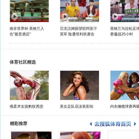
南非世界杯 英格兰入
贝克汉姆探望驻阿富汗
英格兰马拉松足
住"最贵酒店"
英军 险遭塔利班袭击
赛鏖战35小时
体育社区精选
俄柔术女孩豹纹诱惑
美女足队花泳装彩绘
内衣橄榄球赛再
精彩推荐