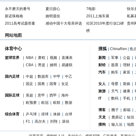
永不磨灭的番号
夏日甜心
7电影
快乐
新还珠格格
姚明退役
2011上海车展
私募
2011高考试题答案
感动中国十大母亲评选
社区2010年度行业口碑
贵州
榜
网站地图
体育中心
搜狐
|
ChinaRen
|
焦
篮球世界
|
NBA
|
赛程
|
视频
|
直播表
新闻
|
军事
|
公益
|
|
CBA
|
男篮
|
姚明
|
易建联
财经
|
股票
|
理财
|
汽车
|
购车
|
家居
|
国内足球
|
中超
|
数据库
|
中甲
|
中乙
|
国足
|
国奥
|
国青
|
女足
女人
|
母婴
|
新娘
|
旅游
|
天气
|
健康
|
国际足球
|
英超
|
意甲
|
西甲
|
海外
IT
|
数码
|
手机
|
|
欧预赛
|
欧冠
|
欧联
|
数据
博客
|
圈子
|
邮箱
|
综合体育
|
乒乓球
|
排球
|
体操
|
台球
天龙
|
鹿鼎记
|
短信
|
F1
|
高尔夫
|
刘翔
|
滚动
搜狗
|
输入法
|
地图