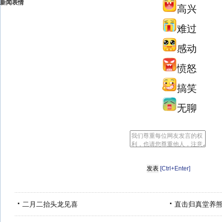
新闻表情
高兴
难过
感动
愤怒
搞笑
无聊
[Ctrl+Enter]
二月二抬头龙见喜
直击归真堂养