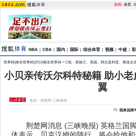
新闻
-
体育
-
S
NBA
|
CBA
|
国内
|
国际
|
综合体育
|
视频
|
中超
|
彩
世界杯|南非世界杯|2010南非世界杯
>
C组：英格兰、美国、阿尔及利亚、斯洛文
小贝亲传沃尔科特秘籍 助小老
翼
来源：
荆楚网-三峡晚报
我来说两
荆楚网消息 (三峡晚报) 英格兰国
体表示，贝克汉姆的随行，将会给他和