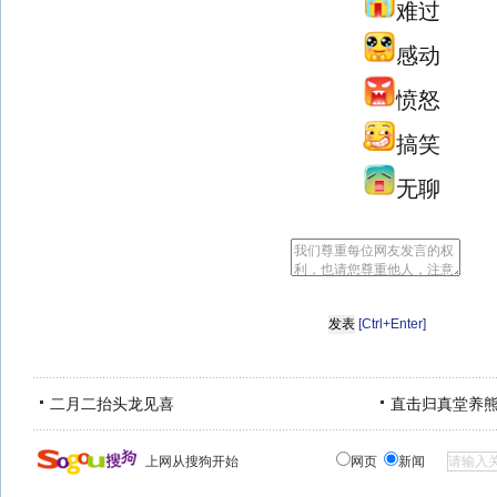
难过
感动
愤怒
搞笑
无聊
[Ctrl+Enter]
二月二抬头龙见喜
直击归真堂养
上网从搜狗开始
网页
新闻