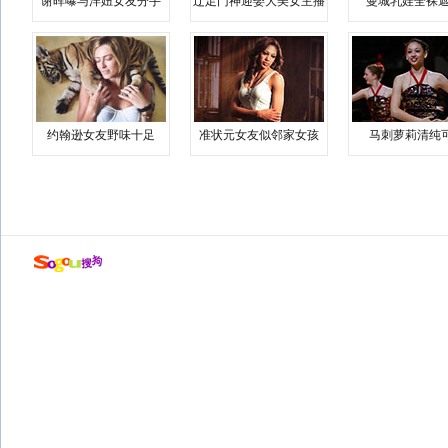
谢晖曝与洋妞女友分手
辽足门神迎娶大美女主播
曼城乳娃全裸遮
约翰逊女友野味十足
准状元女友似邻家女孩
马刺萝莉清纯