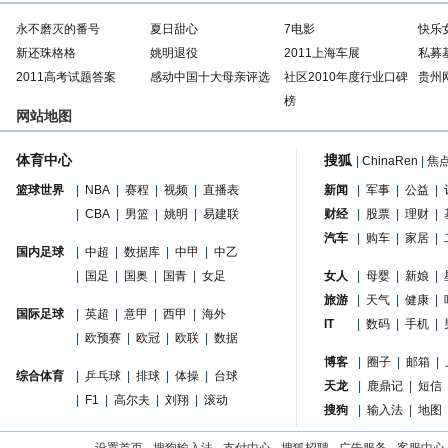
永不磨灭的番号
夏日甜心
7电影
快乐
新还珠格格
姚明退役
2011上海车展
私募
2011高考试题答案
感动中国十大母亲评选
社区2010年度行业口碑
贵州
榜
网站地图
体育中心
搜狐
|
ChinaRen
|
焦
篮球世界
|
NBA
|
赛程
|
视频
|
直播表
新闻
|
军事
|
公益
|
|
CBA
|
男篮
|
姚明
|
易建联
财经
|
股票
|
理财
|
汽车
|
购车
|
家居
|
国内足球
|
中超
|
数据库
|
中甲
|
中乙
|
国足
|
国奥
|
国青
|
女足
女人
|
母婴
|
新娘
|
旅游
|
天气
|
健康
|
国际足球
|
英超
|
意甲
|
西甲
|
海外
IT
|
数码
|
手机
|
|
欧预赛
|
欧冠
|
欧联
|
数据
博客
|
圈子
|
邮箱
|
综合体育
|
乒乓球
|
排球
|
体操
|
台球
天龙
|
鹿鼎记
|
短信
|
F1
|
高尔夫
|
刘翔
|
滚动
搜狗
|
输入法
|
地图