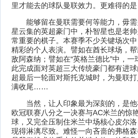
里才能去的球队曼联效力。更难得的是
能够留在曼联需要何等能力，毋需
星云集的英超豪门中，朴智星也是老帅
常重要的棋子。本赛季不少关键场次中
精彩的个人表演。譬如在酋长球场，帮
敌阿森纳；譬如在“英格兰德比”中，一
此完成面对英超三大传统豪门都有进球
超最后一轮面对斯托克城时，为曼联打
满收尾……
当然，让人印象最为深刻的，是他在20
欧冠联赛八分之一决赛与AC米兰的惊
球，又完全压制住米兰中场核心皮尔洛
现得淋漓尽致。难怪一向吝啬的弗格森