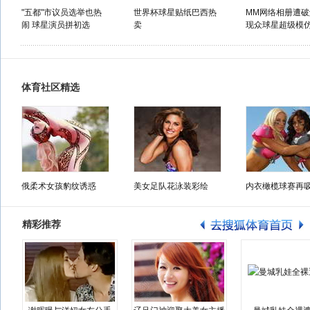
"五都"市议员选举也热
世界杯球星贴纸巴西热
MM网络相册遭破
闹 球星演员拼初选
卖
现众球星超级模
体育社区精选
俄柔术女孩豹纹诱惑
美女足队花泳装彩绘
内衣橄榄球赛再
精彩推荐