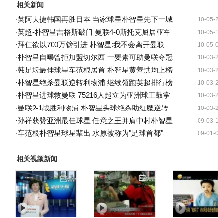
相关新闻
·
英阿大捷韩国再胜日本 当家球星朴智星先下一城
10-05-
·
英超-朴智星吉格斯破门 曼联4-0斯托克屈居亚军
10-05-
·
拜仁欲以700万镑引进 朴智星:我不会离开曼联
10-05-
·
朴智星自曝曾拒加盟切尔西 一要素可助曼联夺冠
10-03-
·
韩足坛最佳球星车范根居首 朴智星黄善洪均上榜
10-03-
·
朴智星绝杀曼联逆转利物浦 继续领跑英超排行榜
10-03-
·
朴智星进球救曼联 75216人起立为亚洲球王鼓掌
10-03-
·
曼联2-1战胜利物浦 朴智星头球绝杀助红魔逆转
10-03-
·
孙祥获赞亚洲最佳球星 任意之王并肩中村朴智星
09-03-
·
车范根朴智星球星辈出 水原被称为"足球首都"
09-01-
相关视频新闻