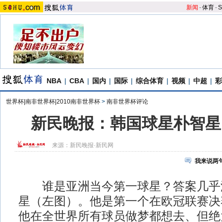
新闻
-
体育
-
S
NBA
|
CBA
|
国内
|
国际
|
综合体育
|
视频
|
中超
|
彩
世界杯|南非世界杯|2010南非世界杯
>
南非世界杯评论
新民晚报：韩国球星朴智星
来源：
新民晚报·新民网
我来说两
谁是亚洲当今第一球星？答案几乎
星（左图）。他是第一个在欧冠联赛决
他在全世界所有球员做梦都想去、但绝