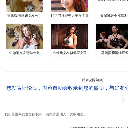
谢晖曝与洋妞女友分手
辽足门神迎娶大美女主播
曼城乳娃全裸遮3
约翰逊女友野味十足
准状元女友似邻家女孩
马刺萝莉清纯可
我来说两句
(
0
)
我们尊重网友发言的权利，请您尊重他人，文明用语。