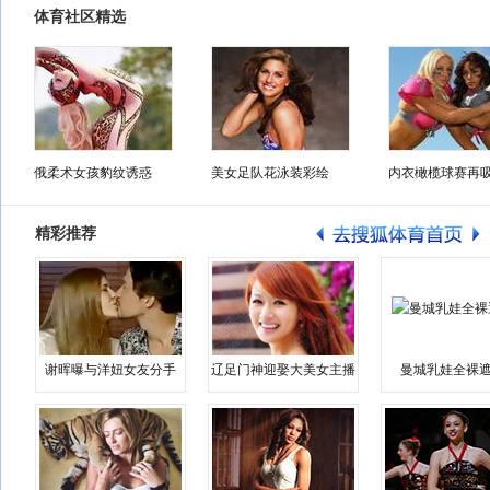
体育社区精选
俄柔术女孩豹纹诱惑
美女足队花泳装彩绘
内衣橄榄球赛再
精彩推荐
谢晖曝与洋妞女友分手
辽足门神迎娶大美女主播
曼城乳娃全裸遮