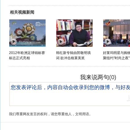
相关视频新闻
2012年欧洲足球锦标赛
韩红新专辑由郭敬明填
好莱坞明星与购
标志正式亮相
词 欲冲击格莱美奖
聚纽约"时尚之夜"
我来说两句
(
0
)
我们尊重网友发言的权利，请您尊重他人，文明用语。